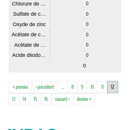
Chlorure de …
0
Sulfate de c…
0
Oxyde de zinc
0
Acétate de c…
0
Acétate de …
0
Acide diiodo…
0
0
Pages
« premier
‹ précédent
…
8
9
10
11
12
13
14
15
16
suivant ›
dernier »