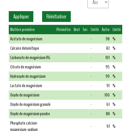
Matière première
Périmètre
Brut
Sec
Unité
Autre
Unité
Acétate de magnésium
-
98
%
Calcaire dolomitique
-
43
%
Carbonate de magnésium RG
-
101
%
Citrate de magnésium
-
95
%
Hydroxyde de magnésium
-
99
%
Lactate de magnésium
-
91
%
Oxyde de magnésium
-
100
%
Oxyde de magnésium granulé
-
61
%
Oxyde de magnésium poudre
-
84
%
Phosphate calcium-
-
97
%
magnésium-sodium