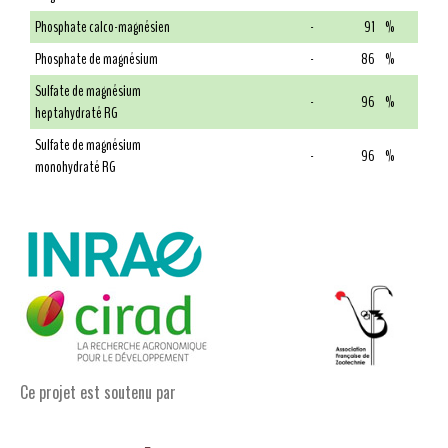
Phosphate calco-magnésien
-
91
%
Phosphate de magnésium
-
86
%
Sulfate de magnésium
-
96
%
heptahydraté RG
Sulfate de magnésium
-
96
%
monohydraté RG
Ce projet est soutenu par