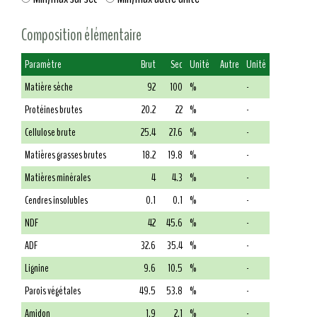
Composition élémentaire
Paramètre
Brut
Sec
Unité
Autre
Unité
Matière sèche
92
100
%
-
Protéines brutes
20.2
22
%
-
Cellulose brute
25.4
27.6
%
-
Matières grasses brutes
18.2
19.8
%
-
Matières minérales
4
4.3
%
-
Cendres insolubles
0.1
0.1
%
-
NDF
42
45.6
%
-
ADF
32.6
35.4
%
-
Lignine
9.6
10.5
%
-
Parois végétales
49.5
53.8
%
-
Amidon
1.9
2.1
%
-