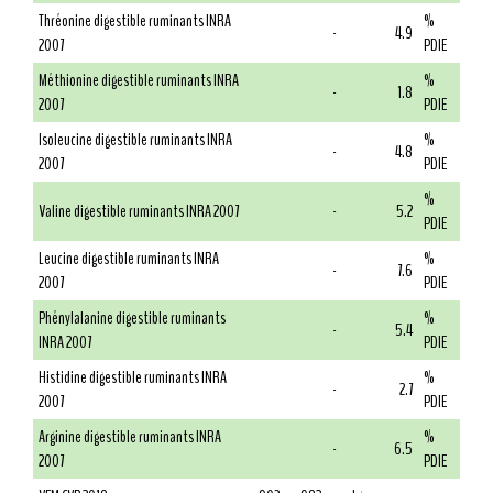
Thréonine digestible ruminants INRA
%
-
4.9
2007
PDIE
Méthionine digestible ruminants INRA
%
-
1.8
2007
PDIE
Isoleucine digestible ruminants INRA
%
-
4.8
2007
PDIE
%
Valine digestible ruminants INRA 2007
-
5.2
PDIE
Leucine digestible ruminants INRA
%
-
7.6
2007
PDIE
Phénylalanine digestible ruminants
%
-
5.4
INRA 2007
PDIE
Histidine digestible ruminants INRA
%
-
2.7
2007
PDIE
Arginine digestible ruminants INRA
%
-
6.5
2007
PDIE