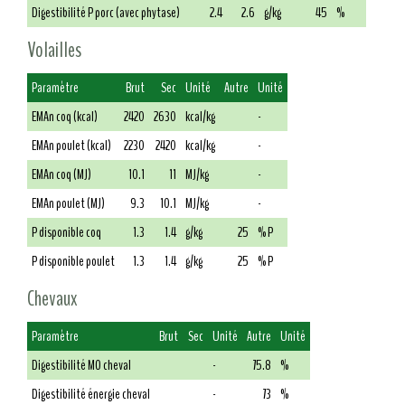
Digestibilité P porc (avec phytase)
2.4
2.6
g/kg
45
%
Volailles
Paramètre
Brut
Sec
Unité
Autre
Unité
EMAn coq (kcal)
2420
2630
kcal/kg
-
EMAn poulet (kcal)
2230
2420
kcal/kg
-
EMAn coq (MJ)
10.1
11
MJ/kg
-
EMAn poulet (MJ)
9.3
10.1
MJ/kg
-
P disponible coq
1.3
1.4
g/kg
25
% P
P disponible poulet
1.3
1.4
g/kg
25
% P
Chevaux
Paramètre
Brut
Sec
Unité
Autre
Unité
Digestibilité MO cheval
-
75.8
%
Digestibilité énergie cheval
-
73
%