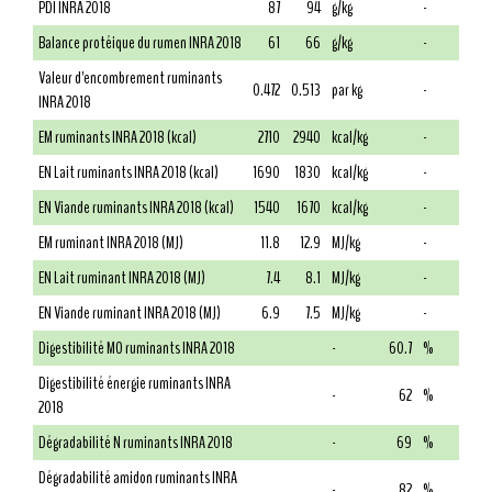
PDI INRA 2018
87
94
g/kg
-
Balance protéique du rumen INRA 2018
61
66
g/kg
-
Valeur d'encombrement ruminants
0.472
0.513
par kg
-
INRA 2018
EM ruminants INRA 2018 (kcal)
2710
2940
kcal/kg
-
EN Lait ruminants INRA 2018 (kcal)
1690
1830
kcal/kg
-
EN Viande ruminants INRA 2018 (kcal)
1540
1670
kcal/kg
-
EM ruminant INRA 2018 (MJ)
11.8
12.9
MJ/kg
-
EN Lait ruminant INRA 2018 (MJ)
7.4
8.1
MJ/kg
-
EN Viande ruminant INRA 2018 (MJ)
6.9
7.5
MJ/kg
-
Digestibilité MO ruminants INRA 2018
-
60.7
%
Digestibilité énergie ruminants INRA
-
62
%
2018
Dégradabilité N ruminants INRA 2018
-
69
%
Dégradabilité amidon ruminants INRA
-
82
%