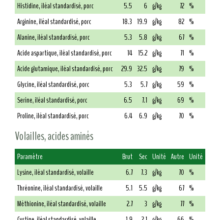
Histidine, iléal standardisé, porc
5.5
6
g/kg
72
%
Arginine, iléal standardisé, porc
18.3
19.9
g/kg
82
%
Alanine, iléal standardisé, porc
5.3
5.8
g/kg
67
%
Acide aspartique, iléal standardisé, porc
14
15.2
g/kg
71
%
Acide glutamique, iléal standardisé, porc
29.9
32.5
g/kg
79
%
Glycine, iléal standardisé, porc
5.3
5.7
g/kg
59
%
Serine, iléal standardisé, porc
6.5
7.1
g/kg
69
%
Proline, iléal standardisé, porc
6.4
6.9
g/kg
70
%
Volailles, acides aminés
Paramètre
Brut
Sec
Unité
Autre
Unité
Lysine, iléal standardisé, volaille
6.7
7.3
g/kg
70
%
Thréonine, iléal standardisé, volaille
5.1
5.5
g/kg
67
%
Méthionine, iléal standardisé, volaille
2.7
3
g/kg
77
%
Cystine, iléal standardisé, volaille
1.9
2.1
g/kg
66
%