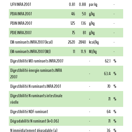
UFV INRA 2007
0.81
0.88
par kg
-
PDIA INRA 2007
46
50
g/kg
-
PDIN INRA 2007
125
136
g/kg
-
PDIE INRA 2007
75
81
g/kg
-
EM ruminants INRA 2007 (kcal)
2620
2840
kcal/kg
-
EM ruminants INRA 2007 (MJ)
11
11.9
MJ/kg
-
Digestibilité MO ruminants INRA 2007
-
62.1
%
Digestibilité énergie ruminants INRA
-
63.4
%
2007
Digestibilité N ruminants INRA 2007
-
70
%
Digestibilité N ruminants intestinale
-
71
%
réelle
Digestibilité NDF ruminant
-
64
%
Dégradabilité N ruminant (k=0.06)
-
71
%
N immédiatement dégradable (a)
-
36
%