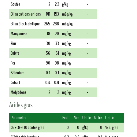
Soufre
2
2.2
g/kg
-
Bilan cations-anions
141
153
mEq/kg
-
Bilan électrolytique
265
288
mEq/kg
-
Manganèse
18
20
mg/kg
-
Zinc
30
33
mg/kg
-
Cuivre
56
61
mg/kg
-
Fer
90
98
mg/kg
-
Sélénium
0.1
0.1
mg/kg
-
Cobalt
0.4
0.4
mg/kg
-
Molybdène
2
2
mg/kg
-
Acides gras
Paramètre
Brut
Sec
Unité
Autre
Unité
C6+C8+C10 acides gras
0
0
g/kg
0
% a. gras