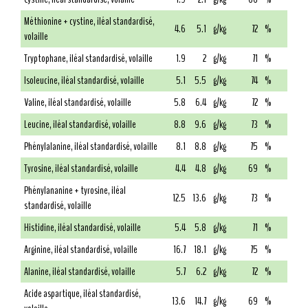
Méthionine + cystine, iléal standardisé,
4.6
5.1
g/kg
72
%
volaille
Tryptophane, iléal standardisé, volaille
1.9
2
g/kg
71
%
Isoleucine, iléal standardisé, volaille
5.1
5.5
g/kg
74
%
Valine, iléal standardisé, volaille
5.8
6.4
g/kg
72
%
Leucine, iléal standardisé, volaille
8.8
9.6
g/kg
73
%
Phénylalanine, iléal standardisé, volaille
8.1
8.8
g/kg
75
%
Tyrosine, iléal standardisé, volaille
4.4
4.8
g/kg
69
%
Phénylananine + tyrosine, iléal
12.5
13.6
g/kg
73
%
standardisé, volaille
Histidine, iléal standardisé, volaille
5.4
5.8
g/kg
71
%
Arginine, iléal standardisé, volaille
16.7
18.1
g/kg
75
%
Alanine, iléal standardisé, volaille
5.7
6.2
g/kg
72
%
Acide aspartique, iléal standardisé,
13.6
14.7
g/kg
69
%