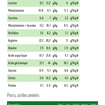
Leucine
12.1
13.2
g/kg
6
g/16g N
Phénylalanine
10.8
11.7
g/kg
5.3
g/16g N
Tyrosine
6.4
7
g/kg
3.2
g/16g N
Phénylalanine + tyrosine
17.2
18.7
g/kg
8.5
g/16g N
Histidine
7.6
8.2
g/kg
3.7
g/16g N
Arginine
22.2
24.2
g/kg
11
g/16g N
Alanine
7.9
8.6
g/kg
3.9
g/16g N
Acide aspartique
19.7
21.4
g/kg
9.7
g/16g N
Acide glutamique
37.7
41
g/kg
18.7
g/16g N
Glycine
8.9
9.7
g/kg
4.4
g/16g N
Sérine
9.4
10.2
g/kg
4.7
g/16g N
Proline
9.1
9.9
g/kg
4.5
g/16g N
Porcs, acides aminés