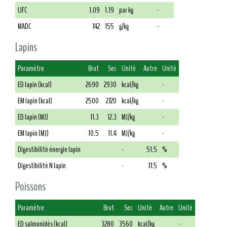
UFC
1.09
1.19
par kg
-
MADC
142
155
g/kg
-
Lapins
Paramètre
Brut
Sec
Unité
Autre
Unité
ED lapin (kcal)
2690
2930
kcal/kg
-
EM lapin (kcal)
2500
2720
kcal/kg
-
ED lapin (MJ)
11.3
12.3
MJ/kg
-
EM lapin (MJ)
10.5
11.4
MJ/kg
-
Digestibilité énergie lapin
-
51.5
%
Digestibilité N lapin
-
77.5
%
Poissons
Paramètre
Brut
Sec
Unité
Autre
Unité
ED salmonidés (kcal)
3280
3560
kcal/kg
-