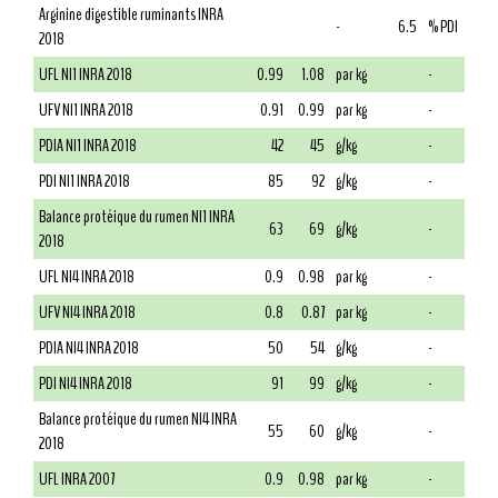
Arginine digestible ruminants INRA
-
6.5
% PDI
2018
UFL NI1 INRA 2018
0.99
1.08
par kg
-
UFV NI1 INRA 2018
0.91
0.99
par kg
-
PDIA NI1 INRA 2018
42
45
g/kg
-
PDI NI1 INRA 2018
85
92
g/kg
-
Balance protéique du rumen NI1 INRA
63
69
g/kg
-
2018
UFL NI4 INRA 2018
0.9
0.98
par kg
-
UFV NI4 INRA 2018
0.8
0.87
par kg
-
PDIA NI4 INRA 2018
50
54
g/kg
-
PDI NI4 INRA 2018
91
99
g/kg
-
Balance protéique du rumen NI4 INRA
55
60
g/kg
-
2018
UFL INRA 2007
0.9
0.98
par kg
-