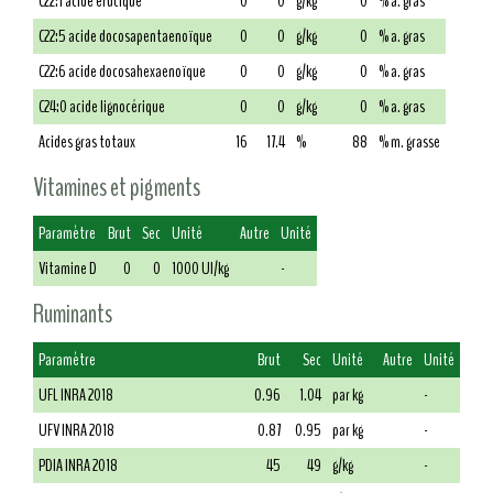
C22:1 acide érucique
0
0
g/kg
0
% a. gras
C22:5 acide docosapentaenoïque
0
0
g/kg
0
% a. gras
C22:6 acide docosahexaenoïque
0
0
g/kg
0
% a. gras
C24:0 acide lignocérique
0
0
g/kg
0
% a. gras
Acides gras totaux
16
17.4
%
88
% m. grasse
Vitamines et pigments
Paramètre
Brut
Sec
Unité
Autre
Unité
Vitamine D
0
0
1000 UI/kg
-
Ruminants
Paramètre
Brut
Sec
Unité
Autre
Unité
UFL INRA 2018
0.96
1.04
par kg
-
UFV INRA 2018
0.87
0.95
par kg
-
PDIA INRA 2018
45
49
g/kg
-