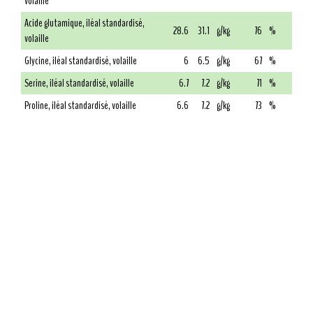
volaille
Acide glutamique, iléal standardisé,
28.6
31.1
g/kg
76
%
volaille
Glycine, iléal standardisé, volaille
6
6.5
g/kg
67
%
Serine, iléal standardisé, volaille
6.7
7.2
g/kg
71
%
Proline, iléal standardisé, volaille
6.6
7.2
g/kg
73
%