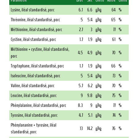
Paramètre
Brut
Sec
Unité
Autre
Unité
Lysine, iléal standardisé, porc
6.1
6.6
g/kg
64
%
Thréonine, iléal standardisé, porc
5
5.4
g/kg
65
%
Méthionine, iléal standardisé, porc
2.7
3
g/kg
77
%
Cystine, iléal standardisé, porc
1.7
1.9
g/kg
61
%
Méthionine + cystine, iléal standardisé,
4.5
4.9
g/kg
70
%
porc
Tryptophane, iléal standardisé, porc
1.7
1.9
g/kg
66
%
Isoleucine, iléal standardisé, porc
5
5.4
g/kg
73
%
Valine, iléal standardisé, porc
5.7
6.2
g/kg
70
%
Leucine, iléal standardisé, porc
9
9.8
g/kg
75
%
Phénylalanine, iléal standardisé, porc
8.3
9
g/kg
77
%
Tyrosine, iléal standardisé, porc
4.7
5.1
g/kg
74
%
Phénylananine + tyrosine, iléal
13
14.2
g/kg
76
%
standardisé, porc