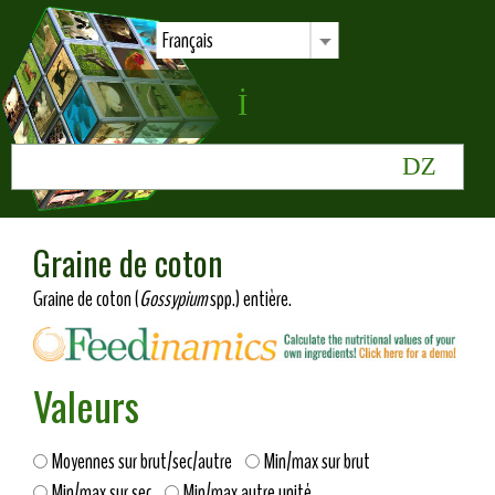
Français
Graine de coton
Graine de coton (
Gossypium
spp.) entière.
Valeurs
Moyennes sur brut/sec/autre
Min/max sur brut
Min/max sur sec
Min/max autre unité