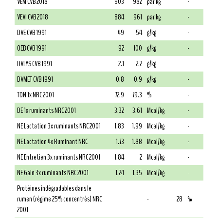
VEM CVB 2018
903
982
par kg
-
VEVI CVB 2018
884
961
par kg
-
DVE CVB 1991
49
54
g/kg
-
OEB CVB 1991
92
100
g/kg
-
DVLYS CVB 1991
2.1
2.2
g/kg
-
DVMET CVB 1991
0.8
0.9
g/kg
-
TDN 1x NRC 2001
72.9
79.3
%
-
DE 1x ruminants NRC 2001
3.32
3.61
Mcal/kg
-
NE Lactation 3x ruminants NRC 2001
1.83
1.99
Mcal/kg
-
NE Lactation 4x Ruminant NRC
1.73
1.88
Mcal/kg
-
NE Entretien 3x ruminants NRC 2001
1.84
2
Mcal/kg
-
NE Gain 3x ruminants NRC 2001
1.24
1.35
Mcal/kg
-
Protéines indégradables dans le
rumen (régime 25% concentrés) NRC
-
28
%
2001