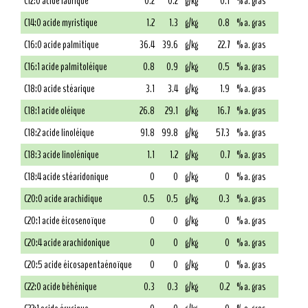
C12:0 acide laurique
0.2
0.2
g/kg
0.1
% a. gras
C14:0 acide myristique
1.2
1.3
g/kg
0.8
% a. gras
C16:0 acide palmitique
36.4
39.6
g/kg
22.7
% a. gras
C16:1 acide palmitoléique
0.8
0.9
g/kg
0.5
% a. gras
C18:0 acide stéarique
3.1
3.4
g/kg
1.9
% a. gras
C18:1 acide oléique
26.8
29.1
g/kg
16.7
% a. gras
C18:2 acide linoléique
91.8
99.8
g/kg
57.3
% a. gras
C18:3 acide linolénique
1.1
1.2
g/kg
0.7
% a. gras
C18:4 acide stéaridonique
0
0
g/kg
0
% a. gras
C20:0 acide arachidique
0.5
0.5
g/kg
0.3
% a. gras
C20:1 acide éicosenoïque
0
0
g/kg
0
% a. gras
C20:4 acide arachidonique
0
0
g/kg
0
% a. gras
C20:5 acide éicosapentaénoïque
0
0
g/kg
0
% a. gras
C22:0 acide béhénique
0.3
0.3
g/kg
0.2
% a. gras