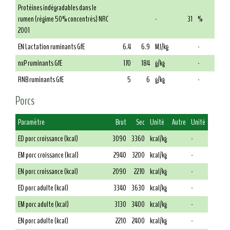
Protéines indégradables dans le
rumen (régime 50% concentrés) NRC
-
31
%
2001
EN Lactation ruminants GfE
6.4
6.9
MJ/kg
-
nxP ruminants GfE
170
184
g/kg
-
RNB ruminants GfE
5
6
g/kg
-
Porcs
Paramètre
Brut
Sec
Unité
Autre
Unité
ED porc croissance (kcal)
3090
3360
kcal/kg
-
EM porc croissance (kcal)
2940
3200
kcal/kg
-
EN porc croissance (kcal)
2090
2270
kcal/kg
-
ED porc adulte (kcal)
3340
3630
kcal/kg
-
EM porc adulte (kcal)
3130
3400
kcal/kg
-
EN porc adulte (kcal)
2210
2400
kcal/kg
-