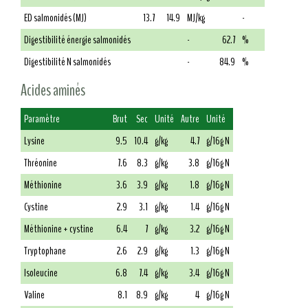
ED salmonidés (MJ)
13.7
14.9
MJ/kg
-
Digestibilité énergie salmonidés
-
62.7
%
Digestibilité N salmonidés
-
84.9
%
Acides aminés
Paramètre
Brut
Sec
Unité
Autre
Unité
Lysine
9.5
10.4
g/kg
4.7
g/16g N
Thréonine
7.6
8.3
g/kg
3.8
g/16g N
Méthionine
3.6
3.9
g/kg
1.8
g/16g N
Cystine
2.9
3.1
g/kg
1.4
g/16g N
Méthionine + cystine
6.4
7
g/kg
3.2
g/16g N
Tryptophane
2.6
2.9
g/kg
1.3
g/16g N
Isoleucine
6.8
7.4
g/kg
3.4
g/16g N
Valine
8.1
8.9
g/kg
4
g/16g N