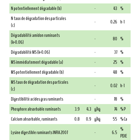
N potentiellement dégradable (b)
-
43
%
N taux de dégradation des particules
-
0.26
h-1
(c)
Dégradabilité amidon ruminants
-
80
%
(k=0.06)
Dégradabilité MS (k=0.06)
-
37
%
MS immédiatement dégradable (a)
-
25
%
MS potentiellement dégradable (b)
-
48
%
MS taux de dégradation des particules
-
0.02
h-1
(c)
Digestibilité acides gras ruminants
-
78
%
Phosphore absorbable ruminants
3.9
4.3
g/kg
74
% P
Calcium absorbable, ruminants
0.8
0.9
g/kg
55
% Ca
%
Lysine digestible ruminants INRA 2007
-
6.5
PDIE