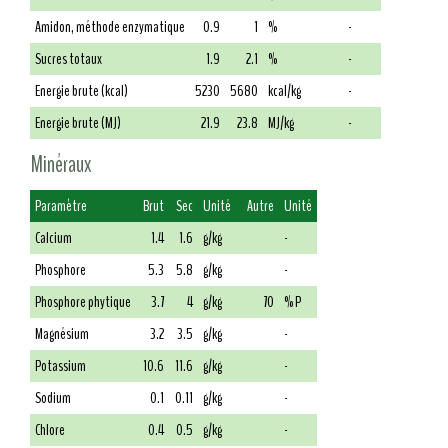
Amidon, méthode enzymatique
0.9
1
%
-
Sucres totaux
1.9
2.1
%
-
Energie brute (kcal)
5230
5680
kcal/kg
-
Energie brute (MJ)
21.9
23.8
MJ/kg
-
Minéraux
Paramètre
Brut
Sec
Unité
Autre
Unité
Calcium
1.4
1.6
g/kg
-
Phosphore
5.3
5.8
g/kg
-
Phosphore phytique
3.7
4
g/kg
70
% P
Magnésium
3.2
3.5
g/kg
-
Potassium
10.6
11.6
g/kg
-
Sodium
0.1
0.11
g/kg
-
Chlore
0.4
0.5
g/kg
-