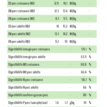
ED porc croissance (MJ)
12.9
14.1
MJ/kg
-
EM porc croissance (MJ)
12.3
13.4
MJ/kg
-
EN porc croissance (MJ)
8.7
9.5
MJ/kg
-
ED porc adulte (MJ)
14
15.2
MJ/kg
-
EM porc adulte (MJ)
13.1
14.2
MJ/kg
-
EN porc adulte (MJ)
9.2
10
MJ/kg
-
Digestibilité énergie porc croissance
-
59.1
%
Digestibilité énergie porc adulte
-
63.9
%
Digestibilité MO croissance
-
60.8
%
Digestibilité MO porc adulte
-
66.4
%
Digestibilité N porc croissance
-
58.7
%
Digestibilité N porc adulte
-
66
%
Digestibilité matières grasses porc
-
80
%
Digestibilité P porc (sans phytase)
1.6
1.7
g/kg
30
%