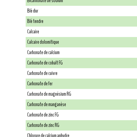
Bicarbonate de sodium
Blé dur
Blé tendre
Calcaire
Calcaire dolomitique
Carbonate de calcium
Carbonate de cobalt FG
Carbonate de cuivre
Carbonate de fer
Carbonate de magnésium RG
Carbonate de manganèse
Carbonate de zinc FG
Carbonate de zinc RG
Chlorure de calcium anhydre