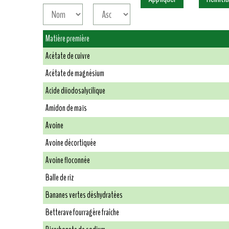
Matière première
Acétate de cuivre
Acétate de magnésium
Acide diiodosalycilique
Amidon de maïs
Avoine
Avoine décortiquée
Avoine floconnée
Balle de riz
Bananes vertes déshydratées
Betterave fourragère fraîche