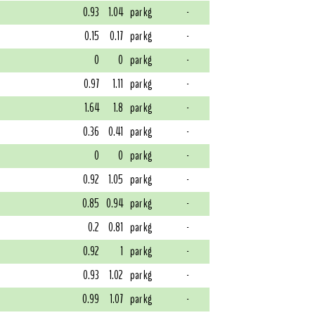
0.93
1.04
par kg
-
0.15
0.17
par kg
-
0
0
par kg
-
0.97
1.11
par kg
-
1.64
1.8
par kg
-
0.36
0.41
par kg
-
0
0
par kg
-
0.92
1.05
par kg
-
0.85
0.94
par kg
-
0.2
0.81
par kg
-
0.92
1
par kg
-
0.93
1.02
par kg
-
0.99
1.07
par kg
-