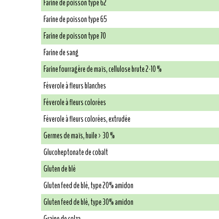
Farine de poisson type 62
Farine de poisson type 65
Farine de poisson type 70
Farine de sang
Farine fourragère de maïs, cellulose brute 2-10 %
Féverole à fleurs blanches
Féverole à fleurs colorées
Féverole à fleurs colorées, extrudée
Germes de maïs, huile > 30 %
Glucoheptonate de cobalt
Gluten de blé
Gluten feed de blé, type 20% amidon
Gluten feed de blé, type 30% amidon
Graine de colza