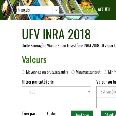
ACCUEIL
Français
UFV INRA 2018
Unité Fourragère Viande selon le système INRA 2018. UFV (par kg)
Valeurs
Moyennes sur brut/sec/autre
Min/max sur brut
Min/
Filtrer par catégorie
Valeur sur b
Trier par
Order