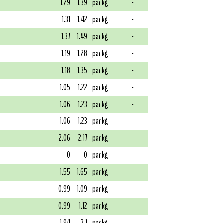
1.29
1.39
par kg
-
1.31
1.42
par kg
-
1.37
1.49
par kg
-
1.19
1.28
par kg
-
1.18
1.35
par kg
-
1.05
1.22
par kg
-
1.06
1.23
par kg
-
1.06
1.23
par kg
-
2.06
2.17
par kg
-
0
0
par kg
-
1.55
1.65
par kg
-
0.99
1.09
par kg
-
0.99
1.12
par kg
-
1.94
2.1
par kg
-