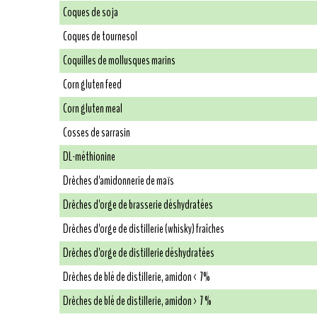
Coques de soja
Coques de tournesol
Coquilles de mollusques marins
Corn gluten feed
Corn gluten meal
Cosses de sarrasin
DL-méthionine
Drêches d'amidonnerie de maïs
Drêches d'orge de brasserie déshydratées
Drêches d'orge de distillerie (whisky) fraîches
Drêches d'orge de distillerie déshydratées
Drêches de blé de distillerie, amidon < 7%
Drêches de blé de distillerie, amidon > 7 %