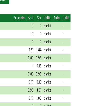
Périmètre
Brut
Sec
Unité
Autre
Unité
0
0
par kg
-
0
0
par kg
-
0
0
par kg
-
1.27
1.44
par kg
-
0.83
0.95
par kg
-
1
1.16
par kg
-
0.83
0.95
par kg
-
0.17
0.18
par kg
-
0.96
1.07
par kg
-
0.17
1.05
par kg
-