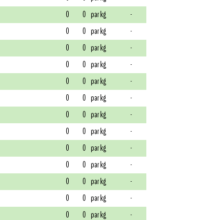
0
0
par kg
-
0
0
par kg
-
0
0
par kg
-
0
0
par kg
-
0
0
par kg
-
0
0
par kg
-
0
0
par kg
-
0
0
par kg
-
0
0
par kg
-
0
0
par kg
-
0
0
par kg
-
0
0
par kg
-
0
0
par kg
-