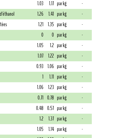
1.03
1.17
par kg
-
 d'éthanol
1.26
1.41
par kg
-
atées
1.21
1.35
par kg
-
0
0
par kg
-
1.05
1.2
par kg
-
1.07
1.22
par kg
-
0.93
1.06
par kg
-
1
1.11
par kg
-
1.06
1.23
par kg
-
0.71
0.78
par kg
-
0.48
0.57
par kg
-
1.2
1.37
par kg
-
1.05
1.14
par kg
-