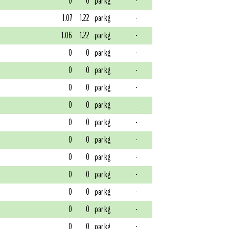
0
0
par kg
-
1.07
1.22
par kg
-
1.06
1.22
par kg
-
0
0
par kg
-
0
0
par kg
-
0
0
par kg
-
0
0
par kg
-
0
0
par kg
-
0
0
par kg
-
0
0
par kg
-
0
0
par kg
-
0
0
par kg
-
0
0
par kg
-
0
0
par kg
-