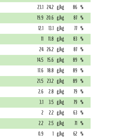
23.1
24.2
g/kg
86
%
19.9
20.6
g/kg
87
%
12.1
13.1
g/kg
77
%
11
11.8
g/kg
83
%
24
26.2
g/kg
87
%
14.5
15.6
g/kg
89
%
17.6
18.8
g/kg
89
%
21.5
23.2
g/kg
89
%
2.6
2.8
g/kg
79
%
3.1
3.5
g/kg
79
%
2
2.2
g/kg
63
%
2.2
2.5
g/kg
71
%
0.9
1
g/kg
62
%