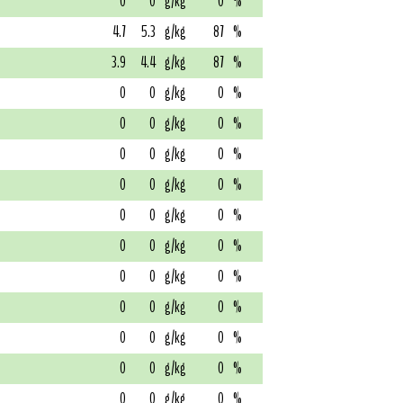
0
0
g/kg
0
%
4.7
5.3
g/kg
87
%
3.9
4.4
g/kg
87
%
0
0
g/kg
0
%
0
0
g/kg
0
%
0
0
g/kg
0
%
0
0
g/kg
0
%
0
0
g/kg
0
%
0
0
g/kg
0
%
0
0
g/kg
0
%
0
0
g/kg
0
%
0
0
g/kg
0
%
0
0
g/kg
0
%
0
0
g/kg
0
%