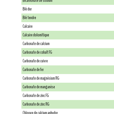
Bicarbonate de sodium
Blé dur
Blé tendre
Calcaire
Calcaire dolomitique
Carbonate de calcium
Carbonate de cobalt FG
Carbonate de cuivre
Carbonate de fer
Carbonate de magnésium RG
Carbonate de manganèse
Carbonate de zinc FG
Carbonate de zinc RG
Chlorure de calcium anhydre