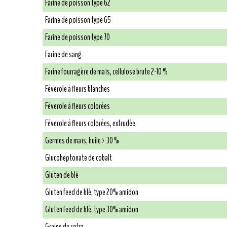
Farine de poisson type 62
Farine de poisson type 65
Farine de poisson type 70
Farine de sang
Farine fourragère de maïs, cellulose brute 2-10 %
Féverole à fleurs blanches
Féverole à fleurs colorées
Féverole à fleurs colorées, extrudée
Germes de maïs, huile > 30 %
Glucoheptonate de cobalt
Gluten de blé
Gluten feed de blé, type 20% amidon
Gluten feed de blé, type 30% amidon
Graine de colza