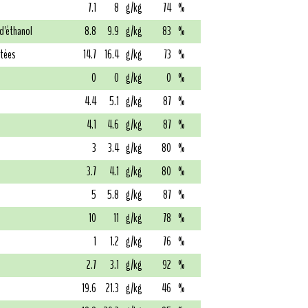
7.1
8
g/kg
74
%
 d'éthanol
8.8
9.9
g/kg
83
%
atées
14.7
16.4
g/kg
73
%
0
0
g/kg
0
%
4.4
5.1
g/kg
87
%
4.1
4.6
g/kg
87
%
3
3.4
g/kg
80
%
3.7
4.1
g/kg
80
%
5
5.8
g/kg
87
%
10
11
g/kg
78
%
1
1.2
g/kg
76
%
2.7
3.1
g/kg
92
%
19.6
21.3
g/kg
46
%