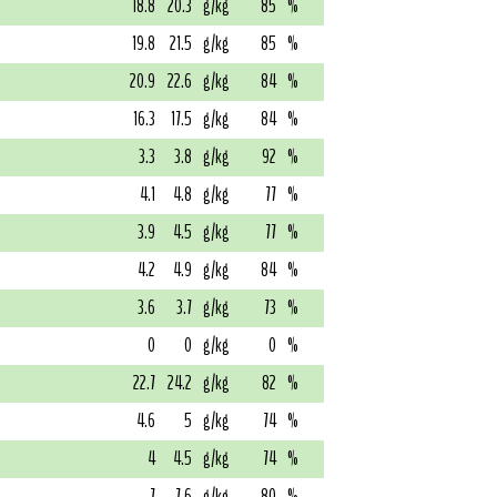
18.8
20.3
g/kg
85
%
19.8
21.5
g/kg
85
%
20.9
22.6
g/kg
84
%
16.3
17.5
g/kg
84
%
3.3
3.8
g/kg
92
%
4.1
4.8
g/kg
77
%
3.9
4.5
g/kg
77
%
4.2
4.9
g/kg
84
%
3.6
3.7
g/kg
73
%
0
0
g/kg
0
%
22.7
24.2
g/kg
82
%
4.6
5
g/kg
74
%
4
4.5
g/kg
74
%
7
7.6
g/kg
80
%