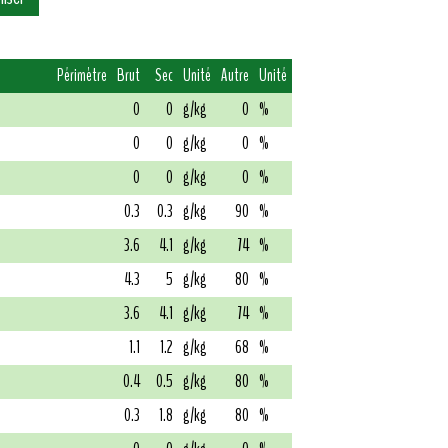
Périmètre
Brut
Sec
Unité
Autre
Unité
0
0
g/kg
0
%
0
0
g/kg
0
%
0
0
g/kg
0
%
0.3
0.3
g/kg
90
%
3.6
4.1
g/kg
74
%
4.3
5
g/kg
80
%
3.6
4.1
g/kg
74
%
1.1
1.2
g/kg
68
%
0.4
0.5
g/kg
80
%
0.3
1.8
g/kg
80
%