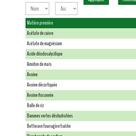
Matière première
Acétate de cuivre
Acétate de magnésium
Acide diiodosalycilique
Amidon de maïs
Avoine
Avoine décortiquée
Avoine floconnée
Balle de riz
Bananes vertes déshydratées
Betterave fourragère fraîche