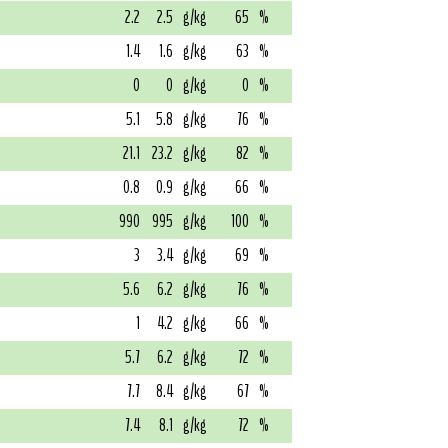
2.2
2.5
g/kg
65
%
1.4
1.6
g/kg
63
%
0
0
g/kg
0
%
5.1
5.8
g/kg
76
%
21.1
23.2
g/kg
82
%
0.8
0.9
g/kg
66
%
990
995
g/kg
100
%
3
3.4
g/kg
69
%
5.6
6.2
g/kg
76
%
1
4.2
g/kg
66
%
5.7
6.2
g/kg
72
%
7.7
8.4
g/kg
67
%
7.4
8.1
g/kg
72
%