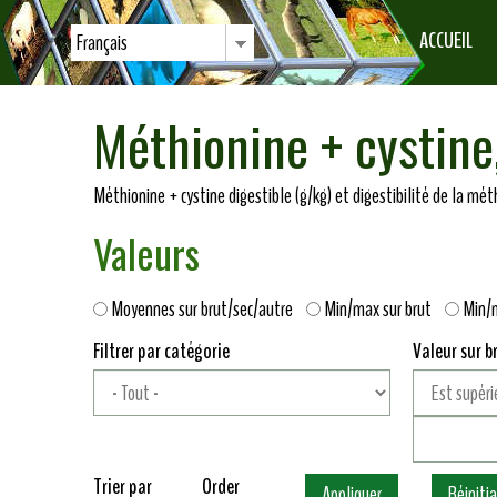
ACCUEIL
Français
Méthionine + cystine, 
Méthionine + cystine digestible (g/kg) et digestibilité de la méth
Valeurs
Moyennes sur brut/sec/autre
Min/max sur brut
Min/
Filtrer par catégorie
Valeur sur b
Trier par
Order