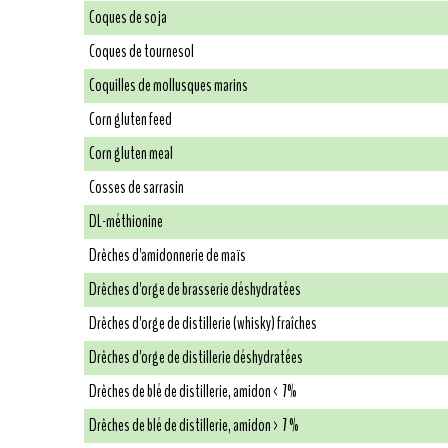
Coques de soja
Coques de tournesol
Coquilles de mollusques marins
Corn gluten feed
Corn gluten meal
Cosses de sarrasin
DL-méthionine
Drêches d'amidonnerie de maïs
Drêches d'orge de brasserie déshydratées
Drêches d'orge de distillerie (whisky) fraîches
Drêches d'orge de distillerie déshydratées
Drêches de blé de distillerie, amidon < 7%
Drêches de blé de distillerie, amidon > 7 %