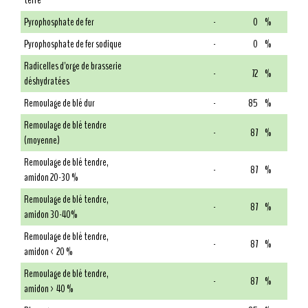
terre
Pyrophosphate de fer
-
0
%
Pyrophosphate de fer sodique
-
0
%
Radicelles d'orge de brasserie
-
72
%
déshydratées
Remoulage de blé dur
-
85
%
Remoulage de blé tendre
-
87
%
(moyenne)
Remoulage de blé tendre,
-
87
%
amidon 20-30 %
Remoulage de blé tendre,
-
87
%
amidon 30-40%
Remoulage de blé tendre,
-
87
%
amidon < 20 %
Remoulage de blé tendre,
-
87
%
amidon > 40 %