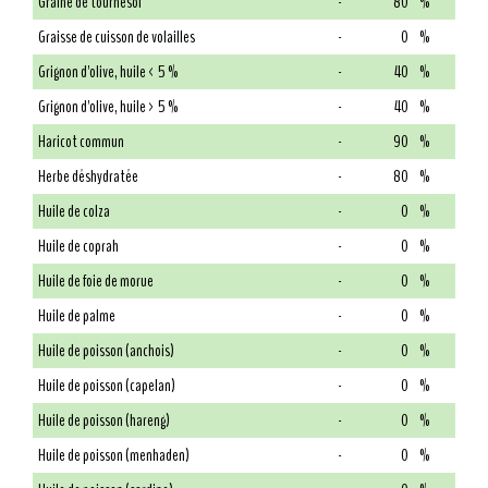
Graine de tournesol
-
80
%
Graisse de cuisson de volailles
-
0
%
Grignon d'olive, huile < 5 %
-
40
%
Grignon d'olive, huile > 5 %
-
40
%
Haricot commun
-
90
%
Herbe déshydratée
-
80
%
Huile de colza
-
0
%
Huile de coprah
-
0
%
Huile de foie de morue
-
0
%
Huile de palme
-
0
%
Huile de poisson (anchois)
-
0
%
Huile de poisson (capelan)
-
0
%
Huile de poisson (hareng)
-
0
%
Huile de poisson (menhaden)
-
0
%