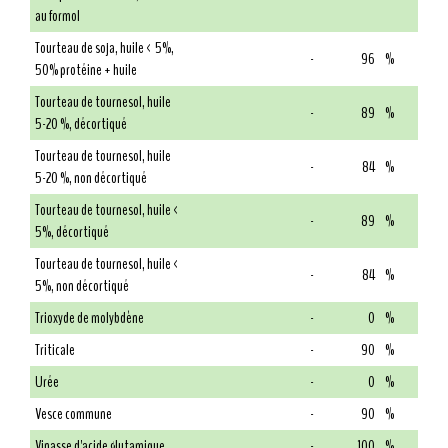
au formol
Tourteau de soja, huile < 5%,
-
96
%
50% protéine + huile
Tourteau de tournesol, huile
-
89
%
5-20 %, décortiqué
Tourteau de tournesol, huile
-
84
%
5-20 %, non décortiqué
Tourteau de tournesol, huile <
-
89
%
5%, décortiqué
Tourteau de tournesol, huile <
-
84
%
5%, non décortiqué
Trioxyde de molybdène
-
0
%
Triticale
-
90
%
Urée
-
0
%
Vesce commune
-
90
%
Vinasse d'acide glutamique
-
100
%