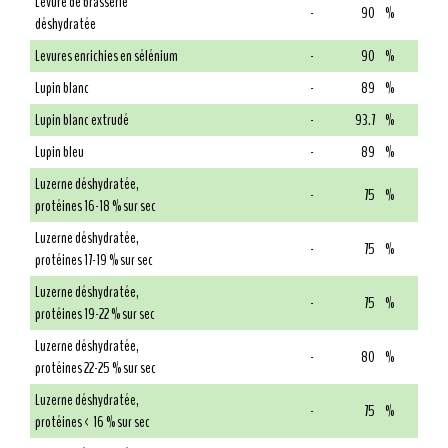
Levure de brasserie
-
90
%
déshydratée
Levures enrichies en sélénium
-
90
%
Lupin blanc
-
89
%
Lupin blanc extrudé
-
93.7
%
Lupin bleu
-
89
%
Luzerne déshydratée,
-
75
%
protéines 16-18 % sur sec
Luzerne déshydratée,
-
75
%
protéines 17-19 % sur sec
Luzerne déshydratée,
-
75
%
protéines 19-22 % sur sec
Luzerne déshydratée,
-
80
%
protéines 22-25 % sur sec
Luzerne déshydratée,
-
75
%
protéines < 16 % sur sec