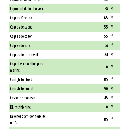
Coproduit de boulangerie
-
87
%
Coques d'avoine
-
65
%
Coques de cacao
-
55
%
Coques de coton
-
55
%
Coques de soja
-
67
%
Coques de tournesol
-
84
%
Coquilles de mollusques
-
0
%
marins
Corn gluten feed
-
85
%
Corn gluten meal
-
90
%
Cosses de sarrasin
-
45
%
DL-méthionine
-
0
%
Drêches d'amidonnerie de
-
85
%
maïs