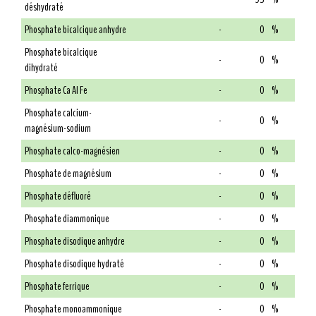
déshydraté
Phosphate bicalcique anhydre
-
0
%
Phosphate bicalcique
-
0
%
dihydraté
Phosphate Ca Al Fe
-
0
%
Phosphate calcium-
-
0
%
magnésium-sodium
Phosphate calco-magnésien
-
0
%
Phosphate de magnésium
-
0
%
Phosphate défluoré
-
0
%
Phosphate diammonique
-
0
%
Phosphate disodique anhydre
-
0
%
Phosphate disodique hydraté
-
0
%
Phosphate ferrique
-
0
%
Phosphate monoammonique
-
0
%