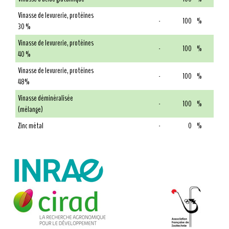
Vinasse de levurerie, protéines
-
100
%
30 %
Vinasse de levurerie, protéines
-
100
%
40 %
Vinasse de levurerie, protéines
-
100
%
48%
Vinasse déminéralisée
-
100
%
(mélange)
Zinc métal
-
0
%