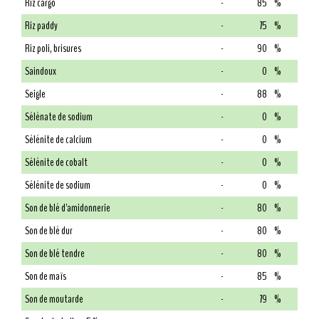
Riz cargo
-
85
%
Riz paddy
-
75
%
Riz poli, brisures
-
90
%
Saindoux
-
0
%
Seigle
-
88
%
Sélénate de sodium
-
0
%
Sélénite de calcium
-
0
%
Sélénite de cobalt
-
0
%
Sélénite de sodium
-
0
%
Son de blé d'amidonnerie
-
80
%
Son de blé dur
-
80
%
Son de blé tendre
-
80
%
Son de maïs
-
85
%
Son de moutarde
-
79
%