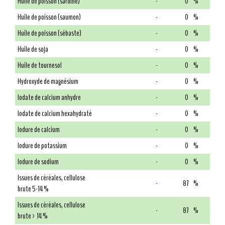
Huile de poisson (sardine)
-
0
%
Huile de poisson (saumon)
-
0
%
Huile de poisson (sébaste)
-
0
%
Huile de soja
-
0
%
Huile de tournesol
-
0
%
Hydroxyde de magnésium
-
0
%
Iodate de calcium anhydre
-
0
%
Iodate de calcium hexahydraté
-
0
%
Iodure de calcium
-
0
%
Iodure de potassium
-
0
%
Iodure de sodium
-
0
%
Issues de céréales, cellulose
-
87
%
brute 5-14 %
Issues de céréales, cellulose
-
87
%
brute > 14 %