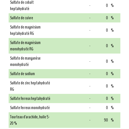
Sulfate de cobalt
-
0
%
heptahydraté
Sulfate de cuivre
-
0
%
Sulfate de magnésium
-
0
%
heptahydraté RG
Sulfate de magnésium
-
0
%
monohydraté RG
Sulfate de manganèse
-
0
%
monohydraté
Sulfate de sodium
-
0
%
Sulfate de zinc heptahydraté
-
0
%
RG
Sulfate ferreux heptahydraté
-
0
%
Sulfate ferreux monohydraté
-
0
%
Tourteau d'arachide, huile 5-
-
90
%
20 %