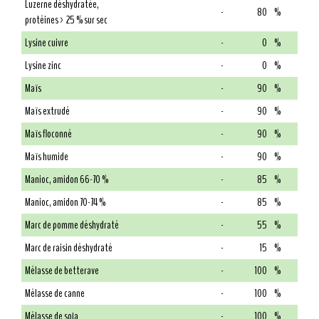
Luzerne déshydratée,
-
80
%
protéines > 25 % sur sec
Lysine cuivre
-
0
%
Lysine zinc
-
0
%
Maïs
-
90
%
Maïs extrudé
-
90
%
Maïs floconné
-
90
%
Maïs humide
-
90
%
Manioc, amidon 66-70 %
-
85
%
Manioc, amidon 70-74 %
-
85
%
Marc de pomme déshydraté
-
55
%
Marc de raisin déshydraté
-
15
%
Mélasse de betterave
-
100
%
Mélasse de canne
-
100
%
Mélasse de soja
-
100
%