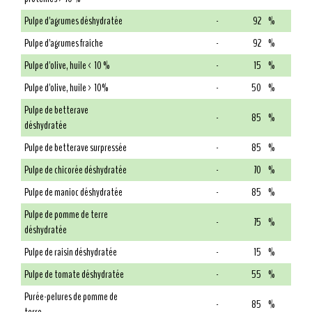
Pulpe d'agrumes déshydratée
-
92
%
Pulpe d'agrumes fraîche
-
92
%
Pulpe d'olive, huile < 10 %
-
15
%
Pulpe d'olive, huile > 10%
-
50
%
Pulpe de betterave
-
85
%
déshydratée
Pulpe de betterave surpressée
-
85
%
Pulpe de chicorée déshydratée
-
70
%
Pulpe de manioc déshydratée
-
85
%
Pulpe de pomme de terre
-
75
%
déshydratée
Pulpe de raisin déshydratée
-
15
%
Pulpe de tomate déshydratée
-
55
%
Purée-pelures de pomme de
-
85
%