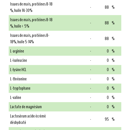
Issues de maïs, protéines 8-18
-
88
%
%, huile 14-30%
Issues de maïs, protéines 8-18
-
88
%
%, huile < 5%
Issues de maïs, protéines 8-
-
88
%
18%, huile 5-14%
L-arginine
-
0
%
L-isoleucine
-
0
%
L-lysine HCL
-
0
%
L-thréonine
-
0
%
L-tryptophane
-
0
%
L-valine
-
0
%
Lactate de magnésium
-
0
%
Lactosérum acide écrémé
-
95
%
déshydraté