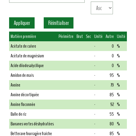
Matière première
Périmètre
Brut
Sec
Unité
Autre
Unité
Acétate de cuivre
-
0
%
Acétate de magnésium
-
0
%
Acide diiodosalycilique
-
0
%
Amidon de maïs
-
95
%
Avoine
-
79
%
Avoine décortiquée
-
85
%
Avoine floconnée
-
92
%
Balle de riz
-
55
%
Bananes vertes déshydratées
-
80
%
Betterave fourragère fraîche
-
85
%