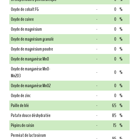
Oxyde de cobalt FG
-
0
%
Oxyde de cuivre
-
0
%
Oxyde de magnésium
-
0
%
Oxyde de magnésium granulé
-
0
%
Oxyde de magnésium poudre
-
0
%
Oxyde de manganèse MnO
-
0
%
Oxyde de manganèse MnO-
-
0
%
Mn2O3
Oxyde de manganèse MnO2
-
0
%
Oxyde de zinc
-
0
%
Paille de blé
-
65
%
Patate douce déshydratée
-
85
%
Pépins de raisin
-
15
%
Perméat de lactosérum
-
95
%