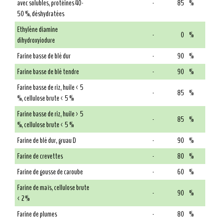
avec solubles, protéines 40-
-
85
%
50 %, déshydratées
Ethylène diamine
-
0
%
dihydroxyiodure
Farine basse de blé dur
-
90
%
Farine basse de blé tendre
-
90
%
Farine basse de riz, huile < 5
-
85
%
%, cellulose brute < 5 %
Farine basse de riz, huile > 5
-
85
%
%, cellulose brute < 5 %
Farine de blé dur, gruau D
-
90
%
Farine de crevettes
-
80
%
Farine de gousse de caroube
-
60
%
Farine de maïs, cellulose brute
-
90
%
< 2 %
Farine de plumes
-
80
%