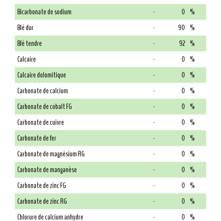
Bicarbonate de sodium
-
0
%
Blé dur
-
90
%
Blé tendre
-
92
%
Calcaire
-
0
%
Calcaire dolomitique
-
0
%
Carbonate de calcium
-
0
%
Carbonate de cobalt FG
-
0
%
Carbonate de cuivre
-
0
%
Carbonate de fer
-
0
%
Carbonate de magnésium RG
-
0
%
Carbonate de manganèse
-
0
%
Carbonate de zinc FG
-
0
%
Carbonate de zinc RG
-
0
%
Chlorure de calcium anhydre
-
0
%