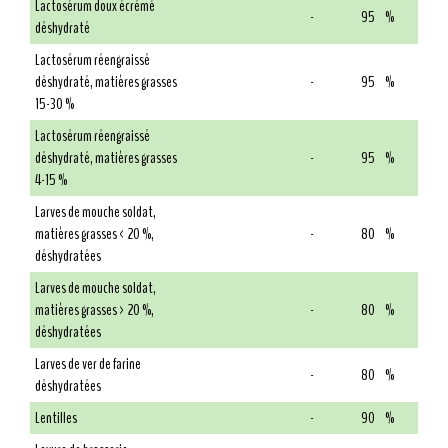
Lactosérum doux écrémé
-
95
%
déshydraté
Lactosérum réengraissé
déshydraté, matières grasses
-
95
%
15-30 %
Lactosérum réengraissé
déshydraté, matières grasses
-
95
%
4-15 %
Larves de mouche soldat,
matières grasses < 20 %,
-
80
%
déshydratées
Larves de mouche soldat,
matières grasses > 20 %,
-
80
%
déshydratées
Larves de ver de farine
-
80
%
déshydratées
Lentilles
-
90
%