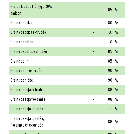
Gluten feed de blé, type 30%
-
85
%
amidon
Graine de colza
-
80
%
Graine de colza extrudée
-
87
%
Graine de coton
-
71
%
Graine de coton extrudée
-
85
%
Graine de lin
-
85
%
Graine de lin extrudée
-
90
%
Graine de niébé
-
90
%
Graine de soja extrudée
-
88
%
Graine de soja floconnée
-
88
%
Graine de soja toastée
-
82
%
Graine de soja toastée,
-
88
%
floconnée et expandée