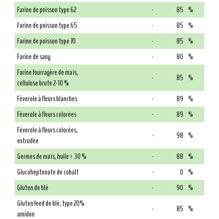
Farine de poisson type 62
-
85
%
Farine de poisson type 65
-
85
%
Farine de poisson type 70
-
85
%
Farine de sang
-
80
%
Farine fourragère de maïs,
-
85
%
cellulose brute 2-10 %
Féverole à fleurs blanches
-
89
%
Féverole à fleurs colorées
-
89
%
Féverole à fleurs colorées,
-
98
%
extrudée
Germes de maïs, huile > 30 %
-
88
%
Glucoheptonate de cobalt
-
0
%
Gluten de blé
-
90
%
Gluten feed de blé, type 20%
-
85
%
amidon