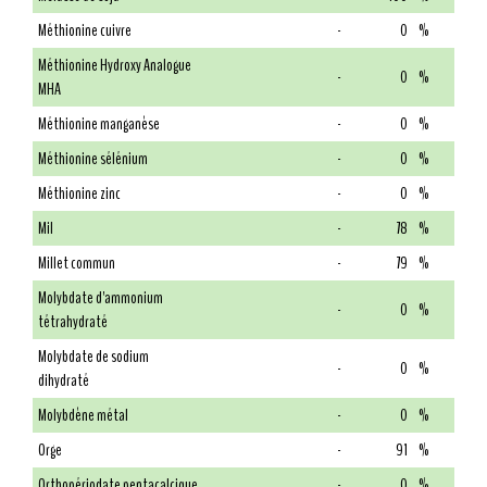
Méthionine cuivre
-
0
%
Méthionine Hydroxy Analogue
-
0
%
MHA
Méthionine manganèse
-
0
%
Méthionine sélénium
-
0
%
Méthionine zinc
-
0
%
Mil
-
78
%
Millet commun
-
79
%
Molybdate d'ammonium
-
0
%
tétrahydraté
Molybdate de sodium
-
0
%
dihydraté
Molybdène métal
-
0
%
Orge
-
91
%
Orthopériodate pentacalcique
-
0
%