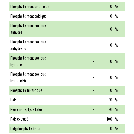
Phosphate monobicalcique
-
0
%
Phosphate monocalcique
-
0
%
Phosphate monosodique
-
0
%
anhydre
Phosphate monosodique
-
0
%
anhydre FG
Phosphate monosodique
-
0
%
hydraté
Phosphate monosodique
-
0
%
hydraté FG
Phosphate tricalcique
-
0
%
Pois
-
91
%
Pois chiche, type kabuli
-
91
%
Pois extrudé
-
100
%
Polyphosphate de fer
-
0
%