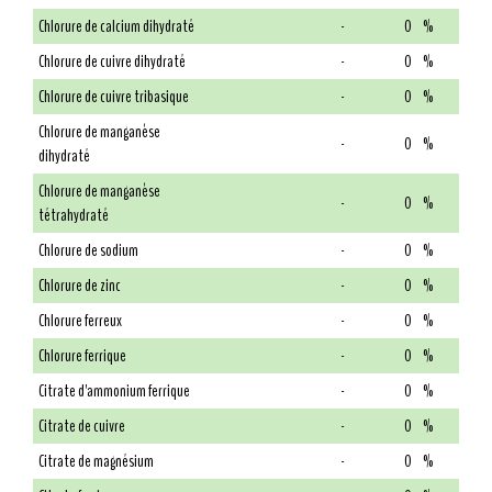
Chlorure de calcium dihydraté
-
0
%
Chlorure de cuivre dihydraté
-
0
%
Chlorure de cuivre tribasique
-
0
%
Chlorure de manganèse
-
0
%
dihydraté
Chlorure de manganèse
-
0
%
tétrahydraté
Chlorure de sodium
-
0
%
Chlorure de zinc
-
0
%
Chlorure ferreux
-
0
%
Chlorure ferrique
-
0
%
Citrate d'ammonium ferrique
-
0
%
Citrate de cuivre
-
0
%
Citrate de magnésium
-
0
%