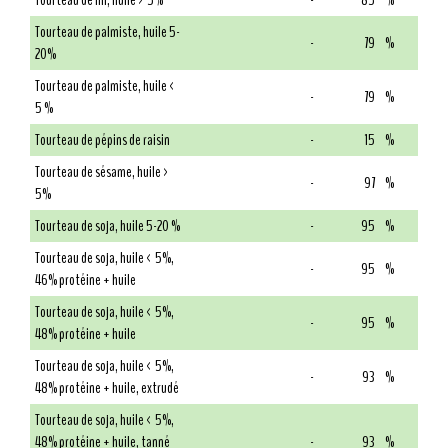
Tourteau de lin, huile > 5%
-
85
%
Tourteau de palmiste, huile 5-
-
79
%
20%
Tourteau de palmiste, huile <
-
79
%
5 %
Tourteau de pépins de raisin
-
15
%
Tourteau de sésame, huile >
-
97
%
5%
Tourteau de soja, huile 5-20 %
-
95
%
Tourteau de soja, huile < 5%,
-
95
%
46% protéine + huile
Tourteau de soja, huile < 5%,
-
95
%
48% protéine + huile
Tourteau de soja, huile < 5%,
-
93
%
48% protéine + huile, extrudé
Tourteau de soja, huile < 5%,
48% protéine + huile, tanné
-
93
%