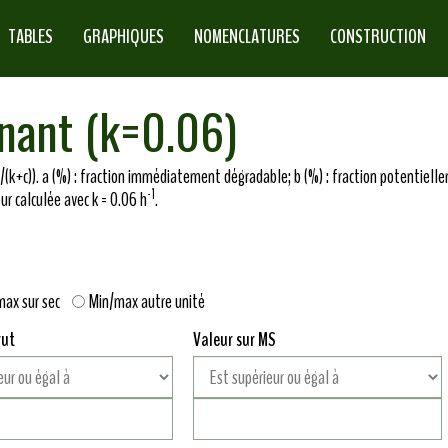
TABLES
GRAPHIQUES
NOMENCLATURES
CONSTRUCTION
inant (k=0.06)
/(k+c)). a (%) : fraction immédiatement dégradable; b (%) : fraction potentielle
-1
eur calculée avec k = 0.06 h
.
max sur sec
Min/max autre unité
rut
Valeur sur MS