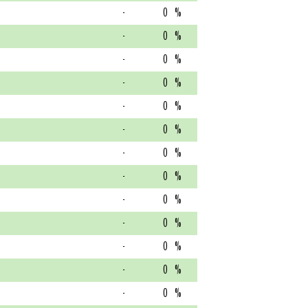
-
0
%
-
0
%
-
0
%
-
0
%
-
0
%
-
0
%
-
0
%
-
0
%
-
0
%
-
0
%
-
0
%
-
0
%
-
0
%