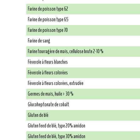
Farine de poisson type 62
Farine de poisson type 65
Farine de poisson type 70
Farine de sang
Farine fourragère de maïs, cellulose brute 2-10 %
Féverole à fleurs blanches
Féverole à fleurs colorées
Féverole à fleurs colorées, extrudée
Germes de maïs, huile > 30 %
Glucoheptonate de cobalt
Gluten de blé
Gluten feed de blé, type 20% amidon
Gluten feed de blé, type 30% amidon