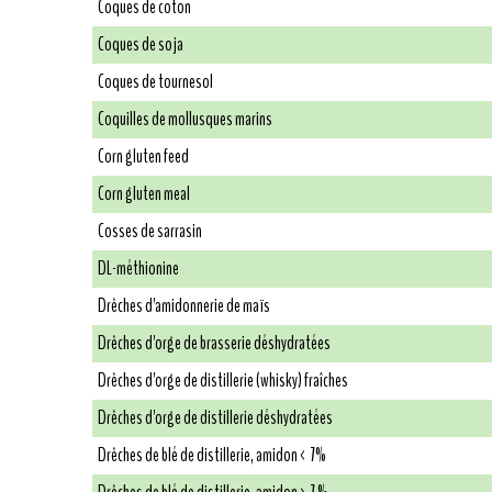
Coques de coton
Coques de soja
Coques de tournesol
Coquilles de mollusques marins
Corn gluten feed
Corn gluten meal
Cosses de sarrasin
DL-méthionine
Drêches d'amidonnerie de maïs
Drêches d'orge de brasserie déshydratées
Drêches d'orge de distillerie (whisky) fraîches
Drêches d'orge de distillerie déshydratées
Drêches de blé de distillerie, amidon < 7%