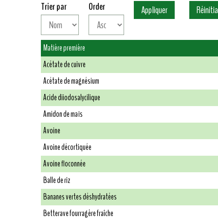
Trier par
Order
Matière première
Acétate de cuivre
Acétate de magnésium
Acide diiodosalycilique
Amidon de maïs
Avoine
Avoine décortiquée
Avoine floconnée
Balle de riz
Bananes vertes déshydratées
Betterave fourragère fraîche