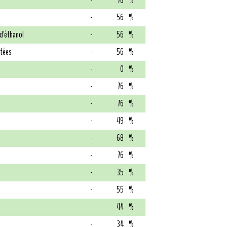
-
78
%
-
56
%
 d'éthanol
-
56
%
atées
-
56
%
-
0
%
-
76
%
-
76
%
-
49
%
-
68
%
-
76
%
-
35
%
-
55
%
-
44
%
-
34
%