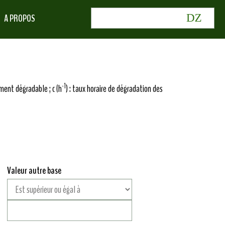
A PROPOS
-1
ment dégradable ; c (h
) : taux horaire de dégradation des
Valeur autre base