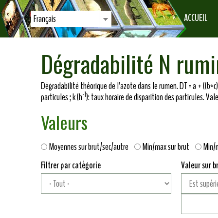
ACCUEIL
Français
Dégradabilité N rum
Dégradabilité théorique de l'azote dans le rumen. DT = a + ((b*c)
-1
particules ; k (h
): taux horaire de disparition des particules. Val
Valeurs
Moyennes sur brut/sec/autre
Min/max sur brut
Min/
Filtrer par catégorie
Valeur sur b