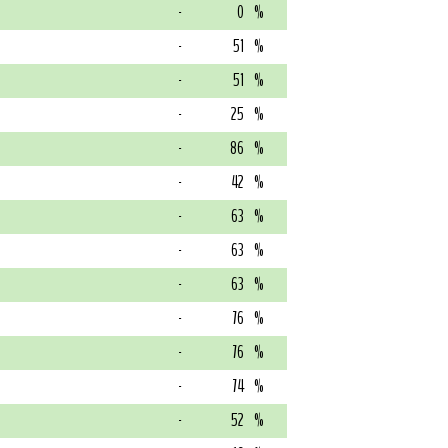
-
0
%
-
51
%
-
51
%
-
25
%
-
86
%
-
42
%
-
63
%
-
63
%
-
63
%
-
76
%
-
76
%
-
74
%
-
52
%