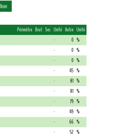
Périmètre
Brut
Sec
Unité
Autre
Unité
-
0
%
-
0
%
-
0
%
-
45
%
-
81
%
-
81
%
-
79
%
-
49
%
-
66
%
-
52
%