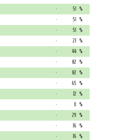
-
51
%
-
51
%
-
51
%
-
27
%
-
44
%
-
82
%
-
82
%
-
65
%
-
72
%
-
0
%
-
29
%
-
76
%
-
76
%