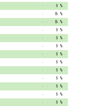
-
0
%
-
76
%
-
76
%
-
0
%
-
0
%
-
0
%
-
0
%
-
0
%
-
0
%
-
0
%
-
0
%
-
0
%
-
0
%