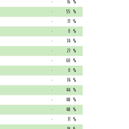
-
16
%
-
55
%
-
77
%
-
0
%
-
74
%
-
27
%
-
60
%
-
0
%
-
74
%
-
44
%
-
48
%
-
48
%
-
71
%