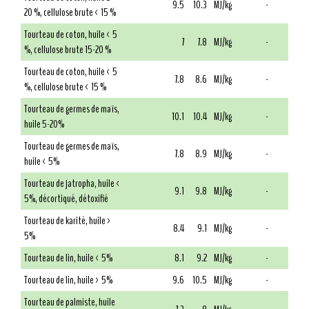
9.5
10.3
MJ/kg
-
20 %, cellulose brute < 15 %
Tourteau de coton, huile < 5
7
7.8
MJ/kg
-
%, cellulose brute 15-20 %
Tourteau de coton, huile < 5
7.8
8.6
MJ/kg
-
%, cellulose brute < 15 %
Tourteau de germes de maïs,
10.1
10.4
MJ/kg
-
huile 5-20%
Tourteau de germes de maïs,
7.8
8.9
MJ/kg
-
huile < 5%
Tourteau de jatropha, huile <
9.1
9.8
MJ/kg
-
5%, décortiqué, détoxifié
Tourteau de karité, huile >
8.4
9.1
MJ/kg
-
5%
Tourteau de lin, huile < 5%
8.1
9.2
MJ/kg
-
Tourteau de lin, huile > 5%
9.6
10.5
MJ/kg
-
Tourteau de palmiste, huile