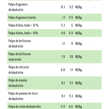
Pulpe d'agrumes
8.3
9.2
MJ/kg
-
déshydratée
Pulpe d'agrumes fraîche
1.7
9.9
MJ/kg
-
Pulpe d'olive, huile < 10 %
5.3
6
MJ/kg
-
Pulpe d'olive, huile > 10%
9.4
11.9
MJ/kg
-
Pulpe de betterave
7.1
8
MJ/kg
-
déshydratée
Pulpe de betterave
1.9
7.8
MJ/kg
-
surpressée
Pulpe de chicorée
6.8
7.7
MJ/kg
-
déshydratée
Pulpe de manioc
8.1
9.1
MJ/kg
-
déshydratée
Pulpe de pomme de terre
8.1
9.3
MJ/kg
-
déshydratée
Pulpe de raisin déshydratée
5.9
6.6
MJ/kg
-