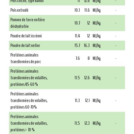
Pois chiche, type kabuli
11
12.6
MJ/kg
-
Pois extrudé
10.1
11.6
MJ/kg
-
Pomme de terre entière
10.7
12
MJ/kg
-
déshydratée
Poudre de lait écrémé
11.4
12
MJ/kg
-
Poudre de lait entier
15.7
16.3
MJ/kg
-
Protéines animales
7.6
8
MJ/kg
-
transformées de porc
Protéines animales
transformées de volailles,
11.5
12.6
MJ/kg
-
protéines 45-60 %
Protéines animales
transformées de volailles,
11.3
12.1
MJ/kg
-
protéines 60-70%
Protéines animales
transformées de volailles,
11.5
12.3
MJ/kg
-
protéines > 70 %