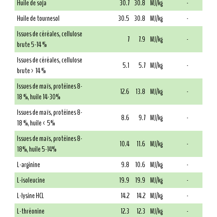
Huile de soja
30.7
30.8
MJ/kg
-
Huile de tournesol
30.5
30.8
MJ/kg
-
Issues de céréales, cellulose
7
7.9
MJ/kg
-
brute 5-14 %
Issues de céréales, cellulose
5.1
5.7
MJ/kg
-
brute > 14 %
Issues de maïs, protéines 8-
12.6
13.8
MJ/kg
-
18 %, huile 14-30%
Issues de maïs, protéines 8-
8.6
9.7
MJ/kg
-
18 %, huile < 5%
Issues de maïs, protéines 8-
10.4
11.6
MJ/kg
-
18%, huile 5-14%
L-arginine
9.8
10.6
MJ/kg
-
L-isoleucine
19.9
19.9
MJ/kg
-
L-lysine HCL
14.2
14.2
MJ/kg
-
L-thréonine
12.3
12.3
MJ/kg
-