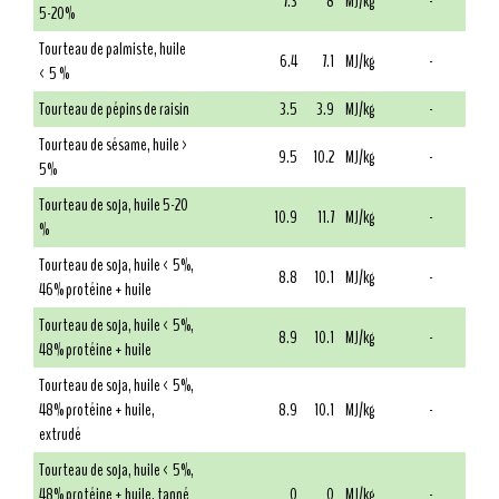
7.3
8
MJ/kg
-
5-20%
Tourteau de palmiste, huile
6.4
7.1
MJ/kg
-
< 5 %
Tourteau de pépins de raisin
3.5
3.9
MJ/kg
-
Tourteau de sésame, huile >
9.5
10.2
MJ/kg
-
5%
Tourteau de soja, huile 5-20
10.9
11.7
MJ/kg
-
%
Tourteau de soja, huile < 5%,
8.8
10.1
MJ/kg
-
46% protéine + huile
Tourteau de soja, huile < 5%,
8.9
10.1
MJ/kg
-
48% protéine + huile
Tourteau de soja, huile < 5%,
48% protéine + huile,
8.9
10.1
MJ/kg
-
extrudé
Tourteau de soja, huile < 5%,
48% protéine + huile, tanné
0
0
MJ/kg
-