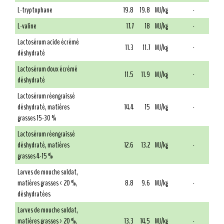
L-tryptophane
19.8
19.8
MJ/kg
-
L-valine
17.7
18
MJ/kg
-
Lactosérum acide écrémé
11.3
11.7
MJ/kg
-
déshydraté
Lactosérum doux écrémé
11.5
11.9
MJ/kg
-
déshydraté
Lactosérum réengraissé
déshydraté, matières
14.4
15
MJ/kg
-
grasses 15-30 %
Lactosérum réengraissé
déshydraté, matières
12.6
13.2
MJ/kg
-
grasses 4-15 %
Larves de mouche soldat,
matières grasses < 20 %,
8.8
9.6
MJ/kg
-
déshydratées
Larves de mouche soldat,
matières grasses > 20 %,
13.3
14.5
MJ/kg
-