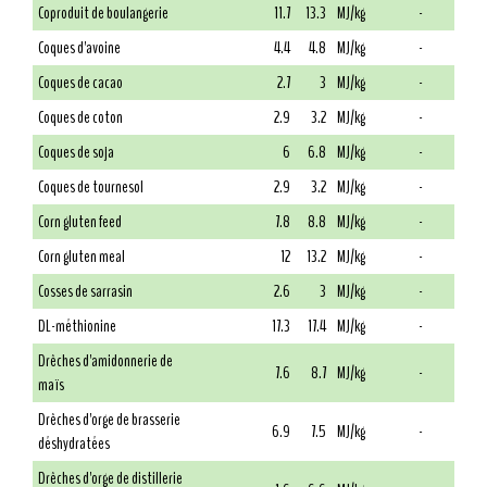
Coproduit de boulangerie
11.7
13.3
MJ/kg
-
Coques d'avoine
4.4
4.8
MJ/kg
-
Coques de cacao
2.7
3
MJ/kg
-
Coques de coton
2.9
3.2
MJ/kg
-
Coques de soja
6
6.8
MJ/kg
-
Coques de tournesol
2.9
3.2
MJ/kg
-
Corn gluten feed
7.8
8.8
MJ/kg
-
Corn gluten meal
12
13.2
MJ/kg
-
Cosses de sarrasin
2.6
3
MJ/kg
-
DL-méthionine
17.3
17.4
MJ/kg
-
Drêches d'amidonnerie de
7.6
8.7
MJ/kg
-
maïs
Drêches d'orge de brasserie
6.9
7.5
MJ/kg
-
déshydratées
Drêches d'orge de distillerie