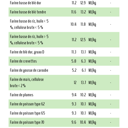
Farine basse de blé dur
11.2
12.9
MJ/kg
-
Farine basse de blé tendre
11.6
13.2
MJ/kg
-
Farine basse de riz, huile < 5
10.4
11.8
MJ/kg
-
%, cellulose brute < 5 %
Farine basse de riz, huile > 5
11.2
12.5
MJ/kg
-
%, cellulose brute < 5 %
Farine de blé dur, gruau D
11.3
13.1
MJ/kg
-
Farine de crevettes
5.8
6.3
MJ/kg
-
Farine de gousse de caroube
5.2
6.1
MJ/kg
-
Farine de maïs, cellulose
12
13.7
MJ/kg
-
brute < 2 %
Farine de plumes
9.4
10.2
MJ/kg
-
Farine de poisson type 62
9.3
10.1
MJ/kg
-
Farine de poisson type 65
9.3
10.1
MJ/kg
-
Farine de poisson type 70
9.6
10.4
MJ/kg
-