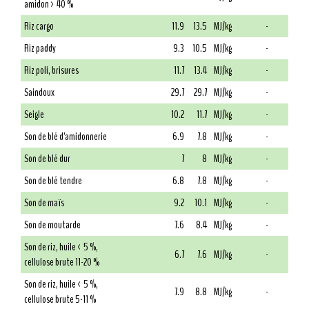
amidon > 40 %
Riz cargo
11.9
13.5
MJ/kg
-
Riz paddy
9.3
10.5
MJ/kg
-
Riz poli, brisures
11.7
13.4
MJ/kg
-
Saindoux
29.7
29.7
MJ/kg
-
Seigle
10.2
11.7
MJ/kg
-
Son de blé d'amidonnerie
6.9
7.8
MJ/kg
-
Son de blé dur
7
8
MJ/kg
-
Son de blé tendre
6.8
7.8
MJ/kg
-
Son de maïs
9.2
10.1
MJ/kg
-
Son de moutarde
7.6
8.4
MJ/kg
-
Son de riz, huile < 5 %,
6.7
7.6
MJ/kg
-
cellulose brute 11-20 %
Son de riz, huile < 5 %,
7.9
8.8
MJ/kg
-
cellulose brute 5-11 %