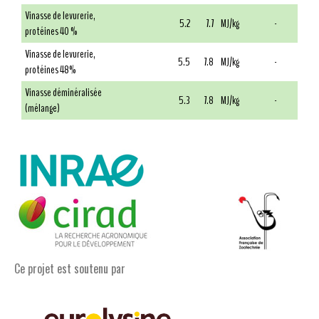
Vinasse de levurerie,
5.2
7.7
MJ/kg
-
protéines 40 %
Vinasse de levurerie,
5.5
7.8
MJ/kg
-
protéines 48%
Vinasse déminéralisée
5.3
7.8
MJ/kg
-
(mélange)
Ce projet est soutenu par