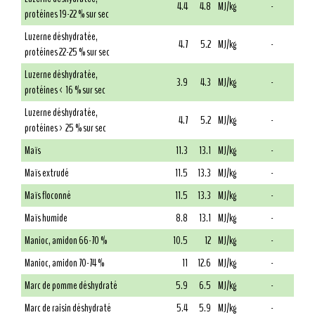
4.4
4.8
MJ/kg
-
protéines 19-22 % sur sec
Luzerne déshydratée,
4.7
5.2
MJ/kg
-
protéines 22-25 % sur sec
Luzerne déshydratée,
3.9
4.3
MJ/kg
-
protéines < 16 % sur sec
Luzerne déshydratée,
4.7
5.2
MJ/kg
-
protéines > 25 % sur sec
Maïs
11.3
13.1
MJ/kg
-
Maïs extrudé
11.5
13.3
MJ/kg
-
Maïs floconné
11.5
13.3
MJ/kg
-
Maïs humide
8.8
13.1
MJ/kg
-
Manioc, amidon 66-70 %
10.5
12
MJ/kg
-
Manioc, amidon 70-74 %
11
12.6
MJ/kg
-
Marc de pomme déshydraté
5.9
6.5
MJ/kg
-
Marc de raisin déshydraté
5.4
5.9
MJ/kg
-