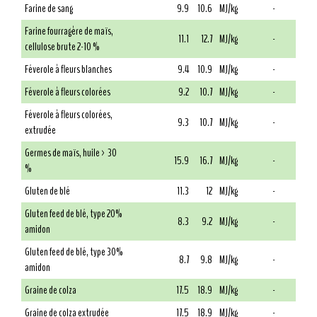
Farine de sang
9.9
10.6
MJ/kg
-
Farine fourragère de maïs,
11.1
12.7
MJ/kg
-
cellulose brute 2-10 %
Féverole à fleurs blanches
9.4
10.9
MJ/kg
-
Féverole à fleurs colorées
9.2
10.7
MJ/kg
-
Féverole à fleurs colorées,
9.3
10.7
MJ/kg
-
extrudée
Germes de maïs, huile > 30
15.9
16.7
MJ/kg
-
%
Gluten de blé
11.3
12
MJ/kg
-
Gluten feed de blé, type 20%
8.3
9.2
MJ/kg
-
amidon
Gluten feed de blé, type 30%
8.7
9.8
MJ/kg
-
amidon
Graine de colza
17.5
18.9
MJ/kg
-
Graine de colza extrudée
17.5
18.9
MJ/kg
-