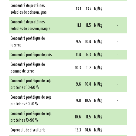
Concentré de protéines
13.1
13.7
MJ/kg
-
solubles de poisson, gras
Concentré de protéines
11.1
11.5
MJ/kg
-
solubles de poisson, maigre
Concentré protéique de
9.5
10.4
MJ/kg
-
luzerne
Concentré protéique de pois
11.4
12.3
MJ/kg
-
Concentré protéique de
10.3
11.2
MJ/kg
-
pomme de terre
Concentré protéique de soja,
9.6
10.4
MJ/kg
-
protéines 50-60 %
Concentré protéique de soja,
9.8
10.5
MJ/kg
-
protéines 60-70 %
Concentré protéique de soja,
10.6
11.5
MJ/kg
-
protéines 70-90 %
Coproduit de biscuiterie
13.3
14.6
MJ/kg
-