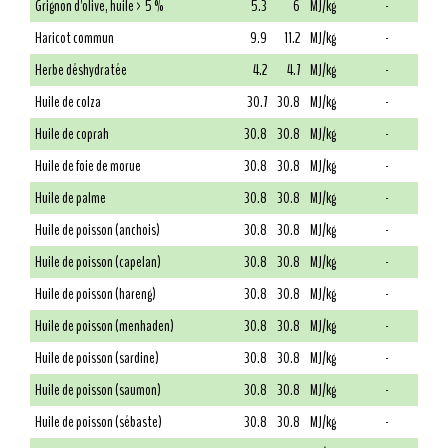
Grignon d'olive, huile > 5 %
5.3
6
MJ/kg
-
Haricot commun
9.9
11.2
MJ/kg
-
Herbe déshydratée
4.2
4.7
MJ/kg
-
Huile de colza
30.7
30.8
MJ/kg
-
Huile de coprah
30.8
30.8
MJ/kg
-
Huile de foie de morue
30.8
30.8
MJ/kg
-
Huile de palme
30.8
30.8
MJ/kg
-
Huile de poisson (anchois)
30.8
30.8
MJ/kg
-
Huile de poisson (capelan)
30.8
30.8
MJ/kg
-
Huile de poisson (hareng)
30.8
30.8
MJ/kg
-
Huile de poisson (menhaden)
30.8
30.8
MJ/kg
-
Huile de poisson (sardine)
30.8
30.8
MJ/kg
-
Huile de poisson (saumon)
30.8
30.8
MJ/kg
-
Huile de poisson (sébaste)
30.8
30.8
MJ/kg
-