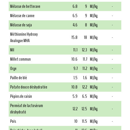
Mélasse de betterave
6.8
9
MJ/kg
-
Mélasse de canne
6.5
9
MJ/kg
-
Mélasse de soja
4.6
8
MJ/kg
-
Méthionine Hydroxy
15.8
18
MJ/kg
-
Analogue MHA
Mil
11.1
12.3
MJ/kg
-
Millet commun
10.6
11.7
MJ/kg
-
Orge
9.7
11.2
MJ/kg
-
Paille de blé
1.5
1.6
MJ/kg
-
Patate douce déshydratée
10.8
12.2
MJ/kg
-
Pépins de raisin
5.9
6.5
MJ/kg
-
Perméat de lactosérum
12.2
12.5
MJ/kg
-
déshydraté
Pois
10
11.5
MJ/kg
-