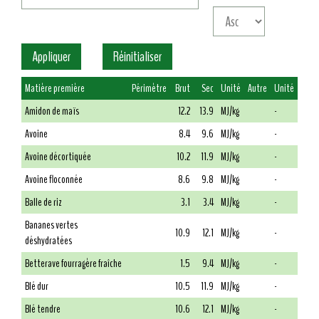
Matière première
Périmètre
Brut
Sec
Unité
Autre
Unité
Amidon de maïs
12.2
13.9
MJ/kg
-
Avoine
8.4
9.6
MJ/kg
-
Avoine décortiquée
10.2
11.9
MJ/kg
-
Avoine floconnée
8.6
9.8
MJ/kg
-
Balle de riz
3.1
3.4
MJ/kg
-
Bananes vertes
10.9
12.1
MJ/kg
-
déshydratées
Betterave fourragère fraîche
1.5
9.4
MJ/kg
-
Blé dur
10.5
11.9
MJ/kg
-
Blé tendre
10.6
12.1
MJ/kg
-