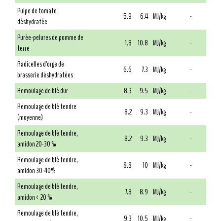
Pulpe de tomate
5.9
6.4
MJ/kg
-
déshydratée
Purée-pelures de pomme de
1.8
10.8
MJ/kg
-
terre
Radicelles d'orge de
6.6
7.3
MJ/kg
-
brasserie déshydratées
Remoulage de blé dur
8.3
9.5
MJ/kg
-
Remoulage de blé tendre
8.2
9.3
MJ/kg
-
(moyenne)
Remoulage de blé tendre,
8.2
9.3
MJ/kg
-
amidon 20-30 %
Remoulage de blé tendre,
8.8
10
MJ/kg
-
amidon 30-40%
Remoulage de blé tendre,
7.8
8.9
MJ/kg
-
amidon < 20 %
Remoulage de blé tendre,
9.3
10.5
MJ/kg
-