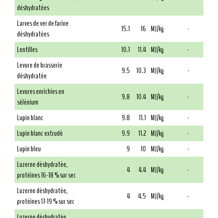
déshydratées
Larves de ver de farine
15.1
16
MJ/kg
-
déshydratées
Lentilles
10.1
11.4
MJ/kg
-
Levure de brasserie
9.5
10.3
MJ/kg
-
déshydratée
Levures enrichies en
9.8
10.4
MJ/kg
-
sélénium
Lupin blanc
9.8
11.1
MJ/kg
-
Lupin blanc extrudé
9.9
11.2
MJ/kg
-
Lupin bleu
9
10
MJ/kg
-
Luzerne déshydratée,
4
4.4
MJ/kg
-
protéines 16-18 % sur sec
Luzerne déshydratée,
4
4.5
MJ/kg
-
protéines 17-19 % sur sec
Luzerne déshydratée,