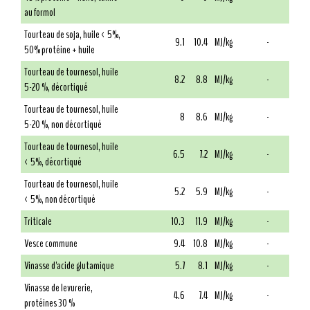
au formol
Tourteau de soja, huile < 5%,
9.1
10.4
MJ/kg
-
50% protéine + huile
Tourteau de tournesol, huile
8.2
8.8
MJ/kg
-
5-20 %, décortiqué
Tourteau de tournesol, huile
8
8.6
MJ/kg
-
5-20 %, non décortiqué
Tourteau de tournesol, huile
6.5
7.2
MJ/kg
-
< 5%, décortiqué
Tourteau de tournesol, huile
5.2
5.9
MJ/kg
-
< 5%, non décortiqué
Triticale
10.3
11.9
MJ/kg
-
Vesce commune
9.4
10.8
MJ/kg
-
Vinasse d'acide glutamique
5.7
8.1
MJ/kg
-
Vinasse de levurerie,
4.6
7.4
MJ/kg
-
protéines 30 %