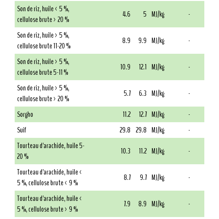
Son de riz, huile < 5 %,
4.6
5
MJ/kg
-
cellulose brute > 20 %
Son de riz, huile > 5 %,
8.9
9.9
MJ/kg
-
cellulose brute 11-20 %
Son de riz, huile > 5 %,
10.9
12.1
MJ/kg
-
cellulose brute 5-11 %
Son de riz, huile > 5 %,
5.7
6.3
MJ/kg
-
cellulose brute > 20 %
Sorgho
11.2
12.7
MJ/kg
-
Suif
29.8
29.8
MJ/kg
-
Tourteau d'arachide, huile 5-
10.3
11.2
MJ/kg
-
20 %
Tourteau d'arachide, huile <
8.7
9.7
MJ/kg
-
5 %, cellulose brute < 9 %
Tourteau d'arachide, huile <
7.9
8.9
MJ/kg
-
5 %, cellulose brute > 9 %