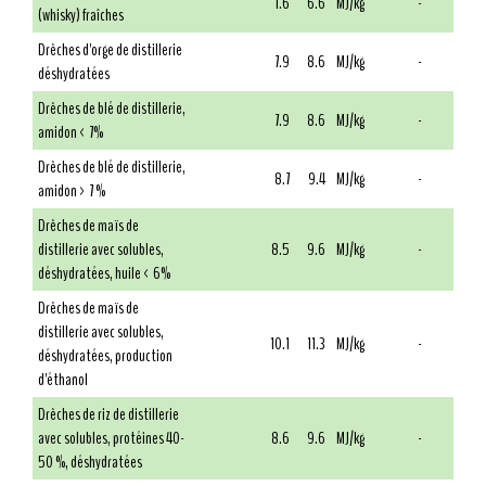
1.6
6.6
MJ/kg
-
(whisky) fraîches
Drêches d'orge de distillerie
7.9
8.6
MJ/kg
-
déshydratées
Drêches de blé de distillerie,
7.9
8.6
MJ/kg
-
amidon < 7%
Drêches de blé de distillerie,
8.7
9.4
MJ/kg
-
amidon > 7 %
Drêches de maïs de
distillerie avec solubles,
8.5
9.6
MJ/kg
-
déshydratées, huile < 6%
Drêches de maïs de
distillerie avec solubles,
10.1
11.3
MJ/kg
-
déshydratées, production
d'éthanol
Drêches de riz de distillerie
avec solubles, protéines 40-
8.6
9.6
MJ/kg
-
50 %, déshydratées