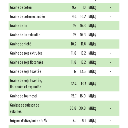
Graine de coton
9.2
10
MJ/kg
-
Graine de coton extrudée
9.4
10.2
MJ/kg
-
Graine de lin
15
16.3
MJ/kg
-
Graine de lin extrudée
15
16.3
MJ/kg
-
Graine de niébé
10.2
11.4
MJ/kg
-
Graine de soja extrudée
11.8
13.2
MJ/kg
-
Graine de soja floconnée
11.8
13.2
MJ/kg
-
Graine de soja toastée
12
13.5
MJ/kg
-
Graine de soja toastée,
12.4
13.7
MJ/kg
-
floconnée et expandée
Graine de tournesol
15.7
16.9
MJ/kg
-
Graisse de cuisson de
30.8
30.8
MJ/kg
-
volailles
Grignon d'olive, huile < 5 %
3.7
4.1
MJ/kg
-