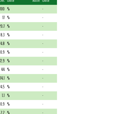
Sec
Unité
Autre
Unité
100
%
-
17
%
-
20.7
%
-
8.3
%
-
4.8
%
-
0.9
%
-
72.9
%
-
44
%
-
14.1
%
-
4.5
%
-
1.1
%
-
0.9
%
-
2.2
%
-