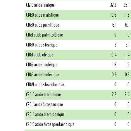
C12:0 acide laurique
32.2
35.1
C14:0 acide myristique
10.6
11.6
C16:0 acide palmitique
6.1
6.7
C16:1 acide palmitoléique
0
0
C18:0 acide stéarique
2
2.1
C18:1 acide oléique
10.4
11.4
C18:2 acide linoléique
1.8
1.9
C18:3 acide linolénique
0.3
0.3
C18:4 acide stéaridonique
0
0
C20:0 acide arachidique
2.2
2.4
C20:1 acide éicosenoïque
0
0
C20:4 acide arachidonique
0
0
C20:5 acide éicosapentaénoïque
0
0