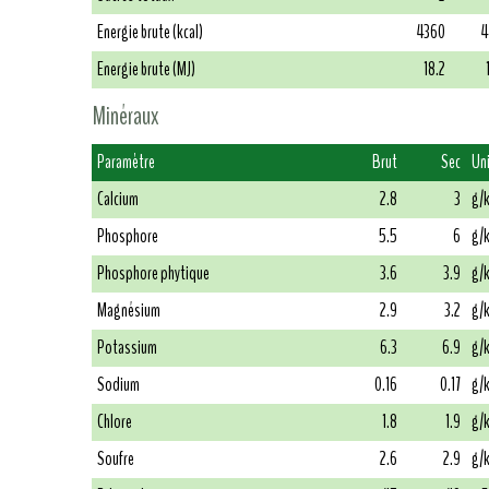
Energie brute (kcal)
4360
4
Energie brute (MJ)
18.2
Minéraux
Paramètre
Brut
Sec
Un
Calcium
2.8
3
g/
Phosphore
5.5
6
g/
Phosphore phytique
3.6
3.9
g/
Magnésium
2.9
3.2
g/
Potassium
6.3
6.9
g/
Sodium
0.16
0.17
g/
Chlore
1.8
1.9
g/
Soufre
2.6
2.9
g/