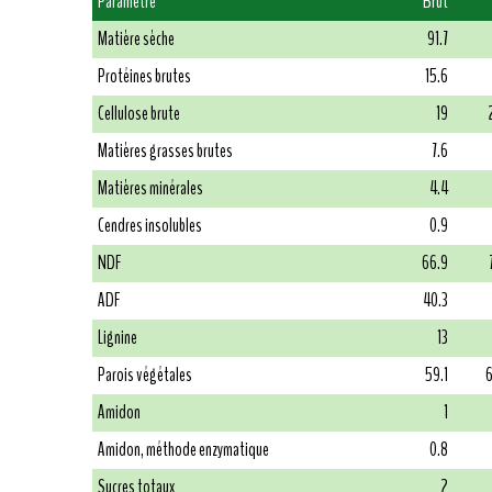
Paramètre
Brut
Matière sèche
91.7
Protéines brutes
15.6
Cellulose brute
19
Matières grasses brutes
7.6
Matières minérales
4.4
Cendres insolubles
0.9
NDF
66.9
ADF
40.3
Lignine
13
Parois végétales
59.1
6
Amidon
1
Amidon, méthode enzymatique
0.8
Sucres totaux
2