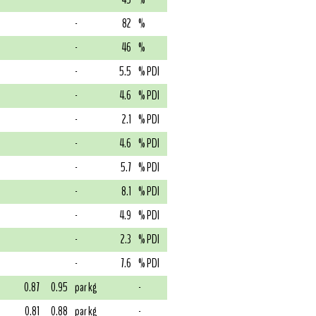
-
82
%
-
46
%
-
5.5
% PDI
-
4.6
% PDI
-
2.1
% PDI
-
4.6
% PDI
-
5.7
% PDI
-
8.1
% PDI
-
4.9
% PDI
-
2.3
% PDI
-
7.6
% PDI
0.87
0.95
par kg
-
0.81
0.88
par kg
-