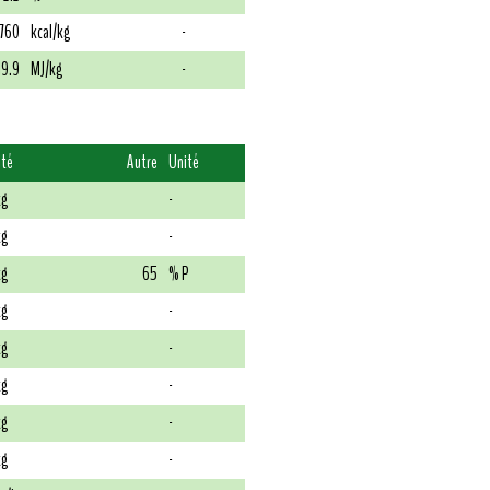
760
kcal/kg
-
19.9
MJ/kg
-
ité
Autre
Unité
kg
-
kg
-
kg
65
% P
kg
-
kg
-
kg
-
kg
-
kg
-