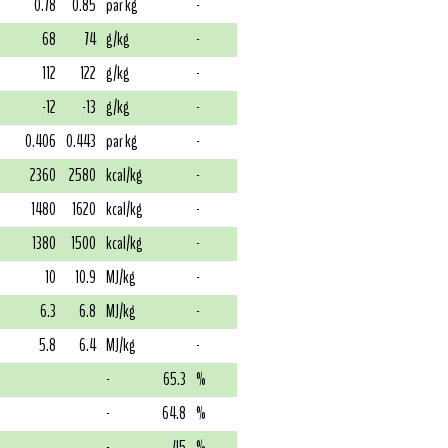
0.78
0.85
par kg
-
68
74
g/kg
-
112
122
g/kg
-
-12
-13
g/kg
-
0.406
0.443
par kg
-
2360
2580
kcal/kg
-
1480
1620
kcal/kg
-
1380
1500
kcal/kg
-
10
10.9
MJ/kg
-
6.3
6.8
MJ/kg
-
5.8
6.4
MJ/kg
-
-
65.3
%
-
64.8
%
-
45
%