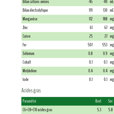
Bilan cations-anions
-45
-49
mE
Bilan électrolytique
119
130
mE
Manganèse
172
188
mg
Zinc
61
67
mg
Cuivre
25
27
mg
Fer
507
553
mg
Sélénium
0.8
0.9
mg
Cobalt
0.1
0.1
mg
Molybdène
0.4
0.4
mg
Iode
0.1
0.1
mg
Acides gras
Paramètre
Brut
Sec
C6+C8+C10 acides gras
5.3
5.8