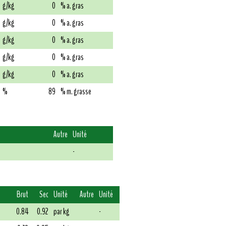
g/kg
0
% a. gras
g/kg
0
% a. gras
g/kg
0
% a. gras
g/kg
0
% a. gras
g/kg
0
% a. gras
%
89
% m. grasse
Autre
Unité
-
Brut
Sec
Unité
Autre
Unité
0.84
0.92
par kg
-