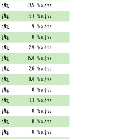
g/kg
47.5
% a. gras
g/kg
15.7
% a. gras
g/kg
9
% a. gras
g/kg
0
% a. gras
g/kg
2.9
% a. gras
g/kg
15.4
% a. gras
g/kg
2.6
% a. gras
g/kg
0.4
% a. gras
g/kg
0
% a. gras
g/kg
3.3
% a. gras
g/kg
0
% a. gras
g/kg
0
% a. gras
g/kg
0
% a. gras