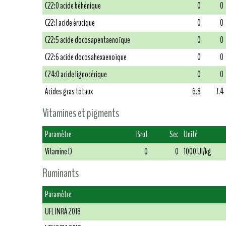
C22:0 acide béhénique
0
0
C22:1 acide érucique
0
0
C22:5 acide docosapentaenoïque
0
0
C22:6 acide docosahexaenoïque
0
0
C24:0 acide lignocérique
0
0
Acides gras totaux
6.8
7.4
Vitamines et pigments
Paramètre
Brut
Sec
Unité
Vitamine D
0
0
1000 UI/kg
Ruminants
Paramètre
UFL INRA 2018