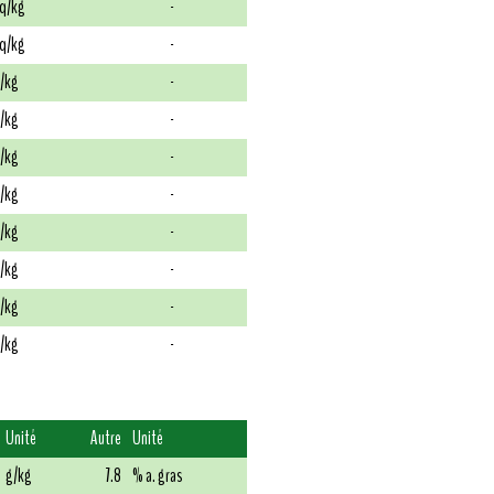
q/kg
-
q/kg
-
/kg
-
/kg
-
/kg
-
/kg
-
/kg
-
/kg
-
/kg
-
/kg
-
Unité
Autre
Unité
g/kg
7.8
% a. gras