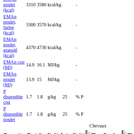
poulet
3310
3580
kcal/kg
-
(kcal)
EMAn
poulet,
3300
3570
kcal/kg
-
farine
(kcal)
EMAn
poulet,
4370
4730
kcal/kg
-
granulé
(kcal)
EMAn coq
14.9
16.1
MJ/kg
-
(MJ)
EMAn
poulet
13.9
15
MJ/kg
-
(MJ)
P
disponible
1.7
1.8
g/kg
25
% P
coq
P
disponible
1.7
1.8
g/kg
25
% P
poulet
Chevaux
E-
E-