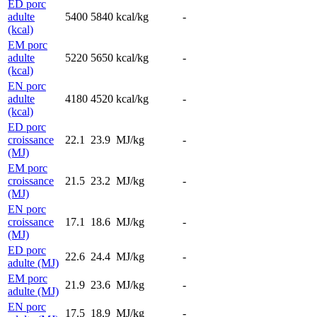
ED porc
adulte
5400
5840
kcal/kg
-
(kcal)
EM porc
adulte
5220
5650
kcal/kg
-
(kcal)
EN porc
adulte
4180
4520
kcal/kg
-
(kcal)
ED porc
croissance
22.1
23.9
MJ/kg
-
(MJ)
EM porc
croissance
21.5
23.2
MJ/kg
-
(MJ)
EN porc
croissance
17.1
18.6
MJ/kg
-
(MJ)
ED porc
22.6
24.4
MJ/kg
-
adulte (MJ)
EM porc
21.9
23.6
MJ/kg
-
adulte (MJ)
EN porc
17.5
18.9
MJ/kg
-