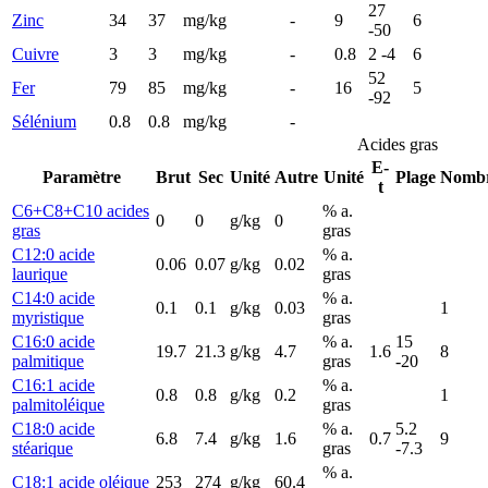
27
Zinc
34
37
mg/kg
-
9
6
-50
Cuivre
3
3
mg/kg
-
0.8
2 -4
6
52
Fer
79
85
mg/kg
-
16
5
-92
Sélénium
0.8
0.8
mg/kg
-
Acides gras
E-
Paramètre
Brut
Sec
Unité
Autre
Unité
Plage
Nomb
t
C6+C8+C10 acides
% a.
0
0
g/kg
0
gras
gras
C12:0 acide
% a.
0.06
0.07
g/kg
0.02
laurique
gras
C14:0 acide
% a.
0.1
0.1
g/kg
0.03
1
myristique
gras
C16:0 acide
% a.
15
19.7
21.3
g/kg
4.7
1.6
8
palmitique
gras
-20
C16:1 acide
% a.
0.8
0.8
g/kg
0.2
1
palmitoléique
gras
C18:0 acide
% a.
5.2
6.8
7.4
g/kg
1.6
0.7
9
stéarique
gras
-7.3
% a.
C18:1 acide oléique
253
274
g/kg
60.4