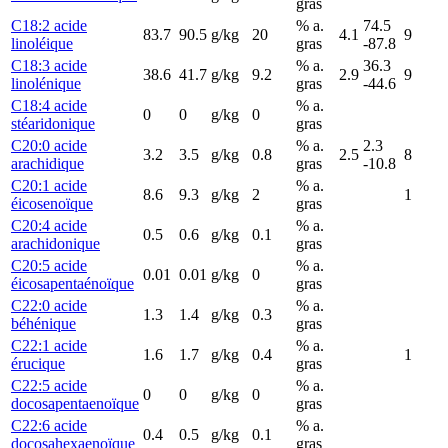
gras
C18:2 acide
% a.
74.5
83.7
90.5
g/kg
20
4.1
9
linoléique
gras
-87.8
C18:3 acide
% a.
36.3
38.6
41.7
g/kg
9.2
2.9
9
linolénique
gras
-44.6
C18:4 acide
% a.
0
0
g/kg
0
stéaridonique
gras
C20:0 acide
% a.
2.3
3.2
3.5
g/kg
0.8
2.5
8
arachidique
gras
-10.8
C20:1 acide
% a.
8.6
9.3
g/kg
2
1
éicosenoïque
gras
C20:4 acide
% a.
0.5
0.6
g/kg
0.1
arachidonique
gras
C20:5 acide
% a.
0.01
0.01
g/kg
0
éicosapentaénoïque
gras
C22:0 acide
% a.
1.3
1.4
g/kg
0.3
béhénique
gras
C22:1 acide
% a.
1.6
1.7
g/kg
0.4
1
érucique
gras
C22:5 acide
% a.
0
0
g/kg
0
docosapentaenoïque
gras
C22:6 acide
% a.
0.4
0.5
g/kg
0.1
docosahexaenoïque
gras