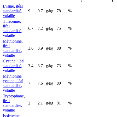
t
t
Lysine, iléal
standardisé,
9
9.7
g/kg
78
%
volaille
Thréonine,
iléal
6.7
7.2
g/kg
75
%
standardisé,
volaille
Méthionine,
iléal
3.6
3.9
g/kg
88
%
standardisé,
volaille
Cystine, iléal
standardisé,
3.4
3.7
g/kg
73
%
volaille
Méthionine +
cystine, iléal
7
7.6
g/kg
80
%
standardisé,
volaille
Tryptophane,
iléal
2
2.1
g/kg
81
%
standardisé,
volaille
Isoleucine,