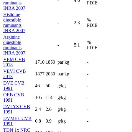
-
4.6
ruminants
PDIE
INRA 2007
Histidine
digestible
%
-
2.3
ruminants
PDIE
INRA 2007
Arginine
digestible
%
-
5.1
ruminants
PDIE
INRA 2007
VEM CVB
1710
1850
par kg
-
2018
VEVI CVB
1877
2030
par kg
-
2018
DVE CVB
46
50
g/kg
-
1991
OEB CVB
105
114
g/kg
-
1991
DVLYS CVB
2.4
2.6
g/kg
-
1991
DVMET CVB
0.8
0.9
g/kg
-
1991
TDN 1x NRC