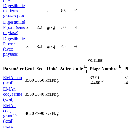
Digestibilité
matières
-
85
%
grasses porc
Digestibilité
P porc (sans
2
2.2
g/kg
30
%
phytase)
Digestibilité
P porc
3
3.3
g/kg
45
%
(avec
phytase)
Volailles
E-
E-
Paramètre
Brut
Sec
Unité
Autre
Unité
Plage
Nombre
P
t
t
EMAn coq
3370
3
3560
3850
kcal/kg
-
3
(kcal)
-4460
-
EMAn
coq, farine
3550
3840
kcal/kg
-
(kcal)
EMAn
coq,
4620
4990
kcal/kg
-
granulé
(kcal)
EMAn