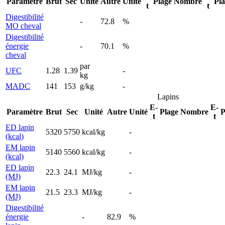
Paramètre
Brut
Sec
Unité
Autre
Unité
Plage
Nombre
Pl
t
t
Digestibilité
-
72.8
%
MO cheval
Digestibilité
énergie
-
70.1
%
cheval
par
UFC
1.28
1.39
-
kg
MADC
141
153
g/kg
-
Lapins
E-
E-
Paramètre
Brut
Sec
Unité
Autre
Unité
Plage
Nombre
P
t
t
ED lapin
5320
5750
kcal/kg
-
(kcal)
EM lapin
5140
5560
kcal/kg
-
(kcal)
ED lapin
22.3
24.1
MJ/kg
-
(MJ)
EM lapin
21.5
23.3
MJ/kg
-
(MJ)
Digestibilité
énergie
-
82.9
%