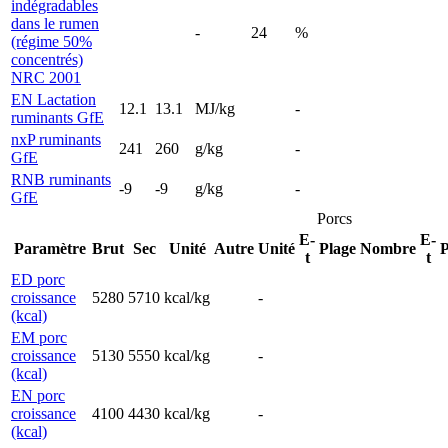
indégradables
dans le rumen
-
24
%
(régime 50%
concentrés)
NRC 2001
EN Lactation
12.1
13.1
MJ/kg
-
ruminants GfE
nxP ruminants
241
260
g/kg
-
GfE
RNB ruminants
-9
-9
g/kg
-
GfE
Porcs
E-
E-
Paramètre
Brut
Sec
Unité
Autre
Unité
Plage
Nombre
P
t
t
ED porc
croissance
5280
5710
kcal/kg
-
(kcal)
EM porc
croissance
5130
5550
kcal/kg
-
(kcal)
EN porc
croissance
4100
4430
kcal/kg
-
(kcal)