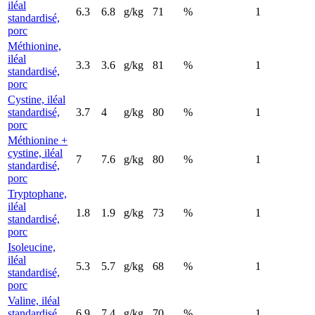
iléal
6.3
6.8
g/kg
71
%
1
standardisé,
porc
Méthionine,
iléal
3.3
3.6
g/kg
81
%
1
standardisé,
porc
Cystine, iléal
standardisé,
3.7
4
g/kg
80
%
1
porc
Méthionine +
cystine, iléal
7
7.6
g/kg
80
%
1
standardisé,
porc
Tryptophane,
iléal
1.8
1.9
g/kg
73
%
1
standardisé,
porc
Isoleucine,
iléal
5.3
5.7
g/kg
68
%
1
standardisé,
porc
Valine, iléal
standardisé,
6.9
7.4
g/kg
70
%
1