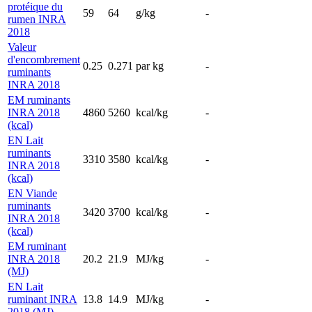
protéique du
59
64
g/kg
-
rumen INRA
2018
Valeur
d'encombrement
0.25
0.271
par kg
-
ruminants
INRA 2018
EM ruminants
INRA 2018
4860
5260
kcal/kg
-
(kcal)
EN Lait
ruminants
3310
3580
kcal/kg
-
INRA 2018
(kcal)
EN Viande
ruminants
3420
3700
kcal/kg
-
INRA 2018
(kcal)
EM ruminant
INRA 2018
20.2
21.9
MJ/kg
-
(MJ)
EN Lait
ruminant INRA
13.8
14.9
MJ/kg
-
2018 (MJ)