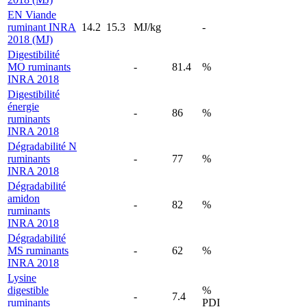
EN Viande
ruminant INRA
14.2
15.3
MJ/kg
-
2018 (MJ)
Digestibilité
MO ruminants
-
81.4
%
INRA 2018
Digestibilité
énergie
-
86
%
ruminants
INRA 2018
Dégradabilité N
ruminants
-
77
%
INRA 2018
Dégradabilité
amidon
-
82
%
ruminants
INRA 2018
Dégradabilité
MS ruminants
-
62
%
INRA 2018
Lysine
digestible
%
-
7.4
ruminants
PDI