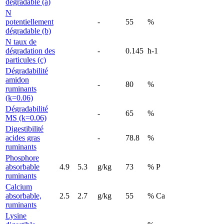
dégradable (a)
N
potentiellement
-
55
%
dégradable (b)
N taux de
dégradation des
-
0.145
h-1
particules (c)
Dégradabilité
amidon
-
80
%
ruminants
(k=0.06)
Dégradabilité
-
65
%
MS (k=0.06)
Digestibilité
acides gras
-
78.8
%
ruminants
Phosphore
absorbable
4.9
5.3
g/kg
73
% P
ruminants
Calcium
absorbable,
2.5
2.7
g/kg
55
% Ca
ruminants
Lysine