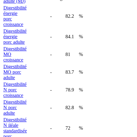
adulte (MJ)
Digestibilité
énergie
-
82.2
%
porc
croissance
Digestibilité
énergie
-
84.1
%
porc adulte
Digestibilité
MO
-
81
%
croissance
Digestibilité
MO porc
-
83.7
%
adulte
Digestibilité
N porc
-
78.9
%
croissance
Digestibilité
N porc
-
82.8
%
adulte
Digestibilité
N iléale
-
72
%
standardisée
porc