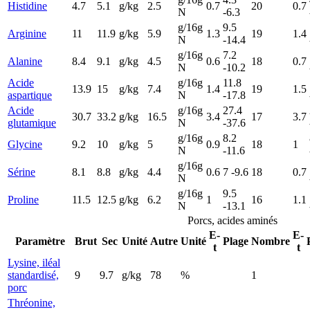
Histidine
4.7
5.1
g/kg
2.5
0.7
20
0.7
N
-6.3
g/16g
9.5
Arginine
11
11.9
g/kg
5.9
1.3
19
1.4
N
-14.4
g/16g
7.2
Alanine
8.4
9.1
g/kg
4.5
0.6
18
0.7
N
-10.2
Acide
g/16g
11.8
13.9
15
g/kg
7.4
1.4
19
1.5
aspartique
N
-17.8
Acide
g/16g
27.4
30.7
33.2
g/kg
16.5
3.4
17
3.7
glutamique
N
-37.6
g/16g
8.2
Glycine
9.2
10
g/kg
5
0.9
18
1
N
-11.6
g/16g
Sérine
8.1
8.8
g/kg
4.4
0.6
7 -9.6
18
0.7
N
g/16g
9.5
Proline
11.5
12.5
g/kg
6.2
1
16
1.1
N
-13.1
Porcs, acides aminés
E-
E-
Paramètre
Brut
Sec
Unité
Autre
Unité
Plage
Nombre
t
t
Lysine, iléal
standardisé,
9
9.7
g/kg
78
%
1
porc
Thréonine,