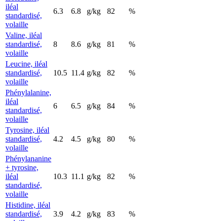
iléal
6.3
6.8
g/kg
82
%
standardisé,
volaille
Valine, iléal
standardisé,
8
8.6
g/kg
81
%
volaille
Leucine, iléal
standardisé,
10.5
11.4
g/kg
82
%
volaille
Phénylalanine,
iléal
6
6.5
g/kg
84
%
standardisé,
volaille
Tyrosine, iléal
standardisé,
4.2
4.5
g/kg
80
%
volaille
Phénylananine
+ tyrosine,
iléal
10.3
11.1
g/kg
82
%
standardisé,
volaille
Histidine, iléal
standardisé,
3.9
4.2
g/kg
83
%