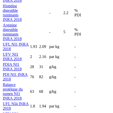
INRA 2018
Histidine
digestible
%
-
2.2
ruminants
PDI
INRA 2018
Arginine
digestible
%
-
5
ruminants
PDI
INRA 2018
UFL NI1 INRA
1.93
2.09
par kg
-
2018
UFV NI1
2
2.16
par kg
-
INRA 2018
PDIA NI1
28
31
g/kg
-
INRA 2018
PDI NI1 INRA
76
82
g/kg
-
2018
Balance
protéique du
63
68
g/kg
-
rumen NI1
INRA 2018
UFL NI4 INRA
1.8
1.94
par kg
-
2018