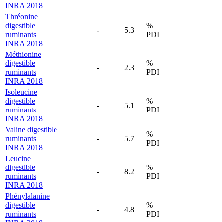
INRA 2018
Thréonine
digestible
%
-
5.3
ruminants
PDI
INRA 2018
Méthionine
digestible
%
-
2.3
ruminants
PDI
INRA 2018
Isoleucine
digestible
%
-
5.1
ruminants
PDI
INRA 2018
Valine digestible
%
ruminants
-
5.7
PDI
INRA 2018
Leucine
digestible
%
-
8.2
ruminants
PDI
INRA 2018
Phénylalanine
digestible
%
-
4.8
ruminants
PDI