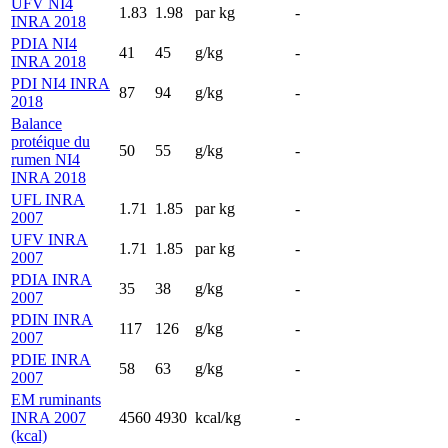
UFV NI4
1.83
1.98
par kg
-
INRA 2018
PDIA NI4
41
45
g/kg
-
INRA 2018
PDI NI4 INRA
87
94
g/kg
-
2018
Balance
protéique du
50
55
g/kg
-
rumen NI4
INRA 2018
UFL INRA
1.71
1.85
par kg
-
2007
UFV INRA
1.71
1.85
par kg
-
2007
PDIA INRA
35
38
g/kg
-
2007
PDIN INRA
117
126
g/kg
-
2007
PDIE INRA
58
63
g/kg
-
2007
EM ruminants
INRA 2007
4560
4930
kcal/kg
-
(kcal)