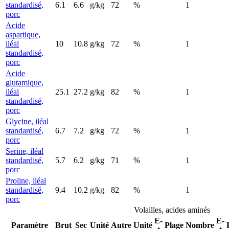
standardisé,
6.1
6.6
g/kg
72
%
1
porc
Acide
aspartique,
iléal
10
10.8
g/kg
72
%
1
standardisé,
porc
Acide
glutamique,
iléal
25.1
27.2
g/kg
82
%
1
standardisé,
porc
Glycine, iléal
standardisé,
6.7
7.2
g/kg
72
%
1
porc
Serine, iléal
standardisé,
5.7
6.2
g/kg
71
%
1
porc
Proline, iléal
standardisé,
9.4
10.2
g/kg
82
%
1
porc
Volailles, acides aminés
E-
E-
Paramètre
Brut
Sec
Unité
Autre
Unité
Plage
Nombre