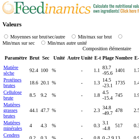
Valeurs
Moyennes sur brut/sec/autre
Min/max sur brut
Min/max sur sec
Min/max autre unité
Composition élémentaire
Paramètre
Brut
Sec
Unité
Autre
Unité
E-t
Plage
Nombre
E-
Matière
83.7
92.4
100
%
-
1.1
1401
1.
sèche
-95.6
Protéines
14.5
18.6
20.1
%
-
1.3
1735
1.
brutes
-23.1
Cellulose
4.5
8.5
9.2
%
-
1.8
745
1.
brute
-15.4
Matières
34.8
grasses
44.1
47.7
%
-
2.3
478
2.
-49.7
brutes
Matières
3.1
4
4.3
%
-
0.3
517
0.
minérales
-4.8
Cendres
0.2
0.3
%
-
0.8
0 -2.9
13
0.