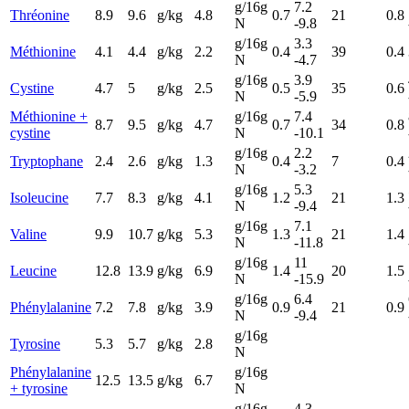
g/16g
7.2
Thréonine
8.9
9.6
g/kg
4.8
0.7
21
0.8
N
-9.8
g/16g
3.3
Méthionine
4.1
4.4
g/kg
2.2
0.4
39
0.4
N
-4.7
g/16g
3.9
Cystine
4.7
5
g/kg
2.5
0.5
35
0.6
N
-5.9
Méthionine +
g/16g
7.4
8.7
9.5
g/kg
4.7
0.7
34
0.8
cystine
N
-10.1
g/16g
2.2
Tryptophane
2.4
2.6
g/kg
1.3
0.4
7
0.4
N
-3.2
g/16g
5.3
Isoleucine
7.7
8.3
g/kg
4.1
1.2
21
1.3
N
-9.4
g/16g
7.1
Valine
9.9
10.7
g/kg
5.3
1.3
21
1.4
N
-11.8
g/16g
11
Leucine
12.8
13.9
g/kg
6.9
1.4
20
1.5
N
-15.9
g/16g
6.4
Phénylalanine
7.2
7.8
g/kg
3.9
0.9
21
0.9
N
-9.4
g/16g
Tyrosine
5.3
5.7
g/kg
2.8
N
Phénylalanine
g/16g
12.5
13.5
g/kg
6.7
+ tyrosine
N
g/16g
4.3