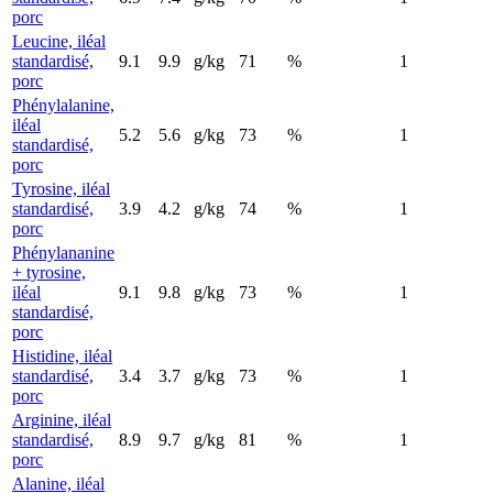
porc
Leucine, iléal
standardisé,
9.1
9.9
g/kg
71
%
1
porc
Phénylalanine,
iléal
5.2
5.6
g/kg
73
%
1
standardisé,
porc
Tyrosine, iléal
standardisé,
3.9
4.2
g/kg
74
%
1
porc
Phénylananine
+ tyrosine,
iléal
9.1
9.8
g/kg
73
%
1
standardisé,
porc
Histidine, iléal
standardisé,
3.4
3.7
g/kg
73
%
1
porc
Arginine, iléal
standardisé,
8.9
9.7
g/kg
81
%
1
porc
Alanine, iléal