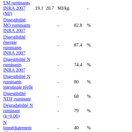
EM ruminants
INRA 2007
19.1
20.7
MJ/kg
-
(MJ)
Digestibilité
MO ruminants
-
82.8
%
INRA 2007
Digestibilité
énergie
-
87.4
%
ruminants
INRA 2007
Digestibilité N
ruminants
-
74.4
%
INRA 2007
Digestibilité N
ruminants
-
80
%
intestinale réelle
Digestibilité
-
68
%
NDF ruminant
Dégradabilité N
ruminant
-
79
%
(k=0.06)
N
immédiatement
-
40
%