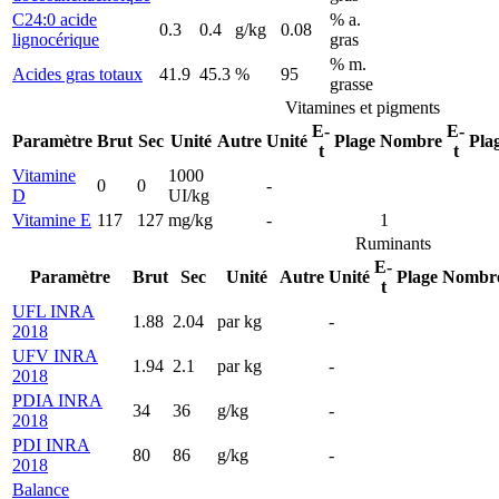
C24:0 acide
% a.
0.3
0.4
g/kg
0.08
lignocérique
gras
% m.
Acides gras totaux
41.9
45.3
%
95
grasse
Vitamines et pigments
E-
E-
Paramètre
Brut
Sec
Unité
Autre
Unité
Plage
Nombre
Pla
t
t
Vitamine
1000
0
0
-
D
UI/kg
Vitamine E
117
127
mg/kg
-
1
Ruminants
E-
Paramètre
Brut
Sec
Unité
Autre
Unité
Plage
Nombr
t
UFL INRA
1.88
2.04
par kg
-
2018
UFV INRA
1.94
2.1
par kg
-
2018
PDIA INRA
34
36
g/kg
-
2018
PDI INRA
80
86
g/kg
-
2018
Balance