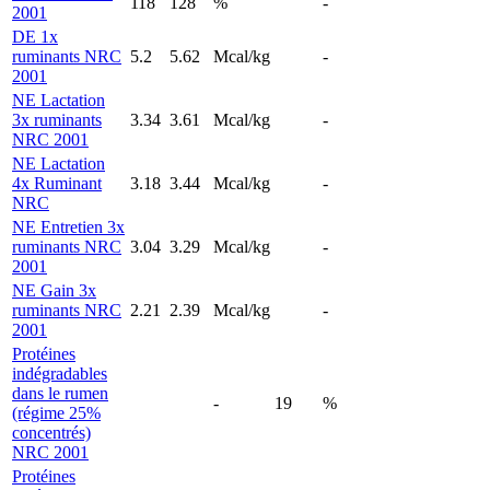
118
128
%
-
2001
DE 1x
ruminants NRC
5.2
5.62
Mcal/kg
-
2001
NE Lactation
3x ruminants
3.34
3.61
Mcal/kg
-
NRC 2001
NE Lactation
4x Ruminant
3.18
3.44
Mcal/kg
-
NRC
NE Entretien 3x
ruminants NRC
3.04
3.29
Mcal/kg
-
2001
NE Gain 3x
ruminants NRC
2.21
2.39
Mcal/kg
-
2001
Protéines
indégradables
dans le rumen
-
19
%
(régime 25%
concentrés)
NRC 2001
Protéines