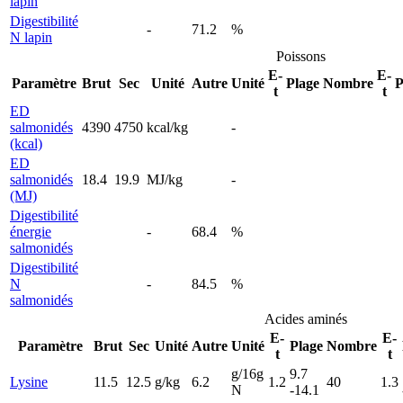
lapin
Digestibilité
-
71.2
%
N lapin
Poissons
E-
E-
Paramètre
Brut
Sec
Unité
Autre
Unité
Plage
Nombre
P
t
t
ED
salmonidés
4390
4750
kcal/kg
-
(kcal)
ED
salmonidés
18.4
19.9
MJ/kg
-
(MJ)
Digestibilité
énergie
-
68.4
%
salmonidés
Digestibilité
N
-
84.5
%
salmonidés
Acides aminés
E-
E-
Paramètre
Brut
Sec
Unité
Autre
Unité
Plage
Nombre
t
t
g/16g
9.7
Lysine
11.5
12.5
g/kg
6.2
1.2
40
1.3
N
-14.1