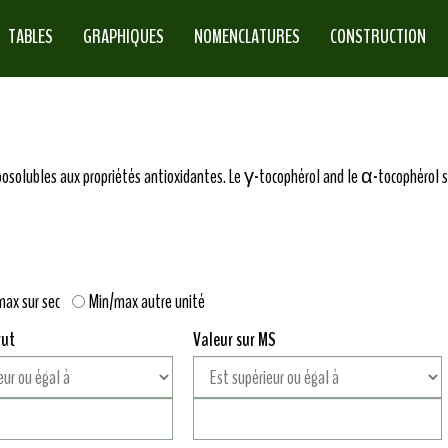
TABLES
GRAPHIQUES
NOMENCLATURES
CONSTRUCTION
posolubles aux propriétés antioxidantes. Le γ-tocophérol and le α-tocophérol 
max sur sec
Min/max autre unité
rut
Valeur sur MS