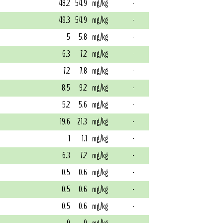
48.2
54.9
mg/kg
-
49.3
54.9
mg/kg
-
5
5.8
mg/kg
-
6.3
7.2
mg/kg
-
7.2
7.8
mg/kg
-
8.5
9.2
mg/kg
-
5.2
5.6
mg/kg
-
19.6
21.3
mg/kg
-
1
1.1
mg/kg
-
6.3
7.2
mg/kg
-
0.5
0.6
mg/kg
-
0.5
0.6
mg/kg
-
0.5
0.6
mg/kg
-