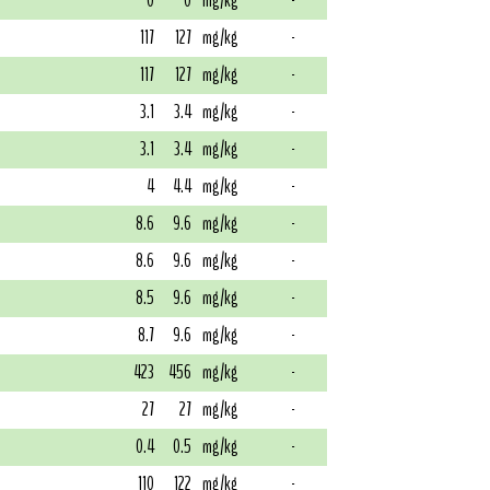
0
0
mg/kg
-
117
127
mg/kg
-
117
127
mg/kg
-
3.1
3.4
mg/kg
-
3.1
3.4
mg/kg
-
4
4.4
mg/kg
-
8.6
9.6
mg/kg
-
8.6
9.6
mg/kg
-
8.5
9.6
mg/kg
-
8.7
9.6
mg/kg
-
423
456
mg/kg
-
27
27
mg/kg
-
0.4
0.5
mg/kg
-
110
122
mg/kg
-