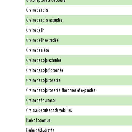
Glucoheptonate de cobalt
Graine de colza
Graine de colza extrudée
Graine de lin
Graine de lin extrudée
Graine de niébé
Graine de soja extrudée
Graine de soja floconnée
Graine de soja toastée
Graine de soja toastée, floconnée et expandée
Graine de tournesol
Graisse de cuisson de volailles
Haricot commun
Herbe déshydratée