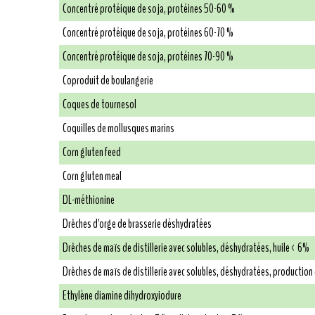
Concentré protéique de soja, protéines 50-60 %
Concentré protéique de soja, protéines 60-70 %
Concentré protéique de soja, protéines 70-90 %
Coproduit de boulangerie
Coques de tournesol
Coquilles de mollusques marins
Corn gluten feed
Corn gluten meal
DL-méthionine
Drêches d'orge de brasserie déshydratées
Drêches de maïs de distillerie avec solubles, déshydratées, huile < 6%
Drêches de maïs de distillerie avec solubles, déshydratées, production
Ethylène diamine dihydroxyiodure