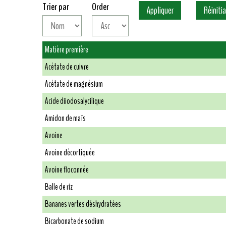
Trier par
Order
Matière première
Acétate de cuivre
Acétate de magnésium
Acide diiodosalycilique
Amidon de maïs
Avoine
Avoine décortiquée
Avoine floconnée
Balle de riz
Bananes vertes déshydratées
Bicarbonate de sodium