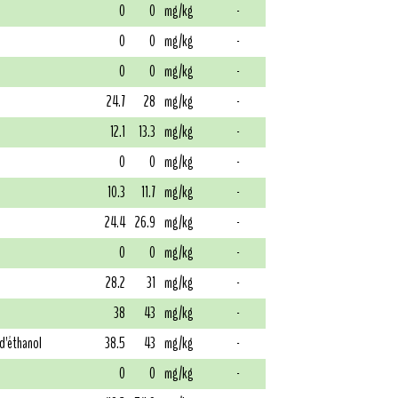
0
0
mg/kg
-
0
0
mg/kg
-
0
0
mg/kg
-
24.7
28
mg/kg
-
12.1
13.3
mg/kg
-
0
0
mg/kg
-
10.3
11.7
mg/kg
-
24.4
26.9
mg/kg
-
0
0
mg/kg
-
28.2
31
mg/kg
-
38
43
mg/kg
-
 d'éthanol
38.5
43
mg/kg
-
0
0
mg/kg
-