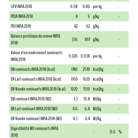
UFV INRA 2018
0.58
0.86
par kg
-
PDIA INRA 2018
4
6
g/kg
-
PDI INRA 2018
42
62
g/kg
-
Balance protéique du rumen INRA
336
497
g/kg
-
2018
Valeur d'encombrement ruminants
0.026
0.038
par kg
-
INRA 2018
EM ruminants INRA 2018 (kcal)
1740
2570
kcal/kg
-
EN Lait ruminants INRA 2018 (kcal)
1100
1620
kcal/kg
-
EN Viande ruminants INRA 2018 (kcal)
1020
1510
kcal/kg
-
EM ruminant INRA 2018 (MJ)
7.3
10.8
MJ/kg
-
EN Lait ruminant INRA 2018 (MJ)
4.6
6.8
MJ/kg
-
EN Viande ruminant INRA 2018 (MJ)
4.3
6.4
MJ/kg
-
Digestibilité MO ruminants INRA
-
73.6
%
2018