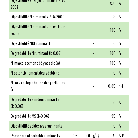
Digestibilité énergie ruminants INRA
-
74.5
%
2007
Digestibilité N ruminants INRA 2007
-
78
%
Digestibilité N ruminants intestinale
-
100
%
réelle
Digestibilité NDF ruminant
-
0
%
Dégradabilité N ruminant (k=0.06)
-
100
%
N immédiatement dégradable (a)
-
100
%
N potentiellement dégradable (b)
-
0
%
N taux de dégradation des particules
-
0.05
h-1
(c)
Dégradabilité amidon ruminants
-
0
%
(k=0.06)
Dégradabilité MS (k=0.06)
-
95
%
Digestibilité acides gras ruminants
-
0
%
Phosphore absorbable ruminants
1.6
2.4
g/kg
73
% P