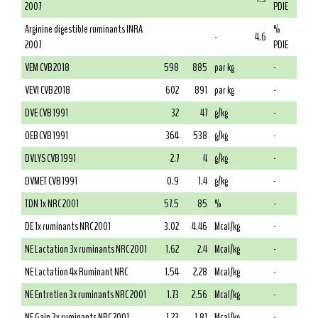
2007
PDIE
Arginine digestible ruminants INRA
%
-
4.6
2007
PDIE
VEM CVB 2018
598
885
par kg
-
VEVI CVB 2018
602
891
par kg
-
DVE CVB 1991
32
47
g/kg
-
OEB CVB 1991
364
538
g/kg
-
DVLYS CVB 1991
2.7
4
g/kg
-
DVMET CVB 1991
0.9
1.4
g/kg
-
TDN 1x NRC 2001
57.5
85
%
-
DE 1x ruminants NRC 2001
3.02
4.46
Mcal/kg
-
NE Lactation 3x ruminants NRC 2001
1.62
2.4
Mcal/kg
-
NE Lactation 4x Ruminant NRC
1.54
2.28
Mcal/kg
-
NE Entretien 3x ruminants NRC 2001
1.73
2.56
Mcal/kg
-
NE Gain 3x ruminants NRC 2001
1.23
1.81
Mcal/kg
-