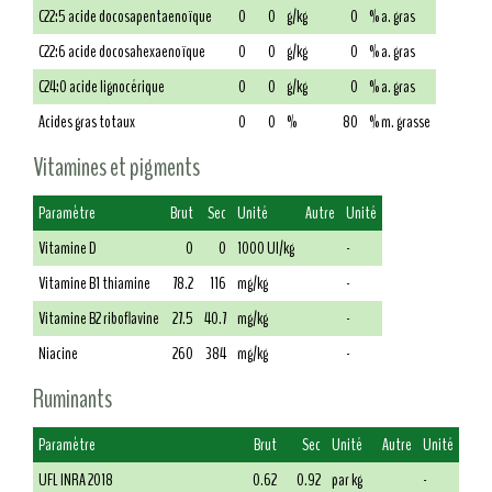
C22:5 acide docosapentaenoïque
0
0
g/kg
0
% a. gras
C22:6 acide docosahexaenoïque
0
0
g/kg
0
% a. gras
C24:0 acide lignocérique
0
0
g/kg
0
% a. gras
Acides gras totaux
0
0
%
80
% m. grasse
Vitamines et pigments
Paramètre
Brut
Sec
Unité
Autre
Unité
Vitamine D
0
0
1000 UI/kg
-
Vitamine B1 thiamine
78.2
116
mg/kg
-
Vitamine B2 riboflavine
27.5
40.7
mg/kg
-
Niacine
260
384
mg/kg
-
Ruminants
Paramètre
Brut
Sec
Unité
Autre
Unité
UFL INRA 2018
0.62
0.92
par kg
-