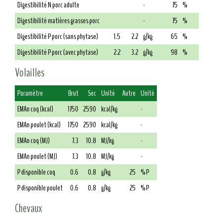
Digestibilité N porc adulte
-
75
%
Digestibilité matières grasses porc
-
75
%
Digestibilité P porc (sans phytase)
1.5
2.2
g/kg
65
%
Digestibilité P porc (avec phytase)
2.2
3.2
g/kg
98
%
Volailles
Paramètre
Brut
Sec
Unité
Autre
Unité
EMAn coq (kcal)
1750
2590
kcal/kg
-
EMAn poulet (kcal)
1750
2590
kcal/kg
-
EMAn coq (MJ)
7.3
10.8
MJ/kg
-
EMAn poulet (MJ)
7.3
10.8
MJ/kg
-
P disponible coq
0.6
0.8
g/kg
25
% P
P disponible poulet
0.6
0.8
g/kg
25
% P
Chevaux