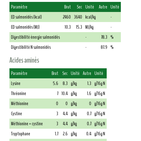
Paramètre
Brut
Sec
Unité
Autre
Unité
ED salmonidés (kcal)
2460
3640
kcal/kg
-
ED salmonidés (MJ)
10.3
15.3
MJ/kg
-
Digestibilité énergie salmonidés
-
78.3
%
Digestibilité N salmonidés
-
87.9
%
Acides aminés
Paramètre
Brut
Sec
Unité
Autre
Unité
Lysine
5.6
8.3
g/kg
1.3
g/16g N
Thréonine
7
10.4
g/kg
1.6
g/16g N
Méthionine
0
0
g/kg
0
g/16g N
Cystine
3
4.4
g/kg
0.7
g/16g N
Méthionine + cystine
3
4.4
g/kg
0.7
g/16g N
Tryptophane
1.7
2.6
g/kg
0.4
g/16g N