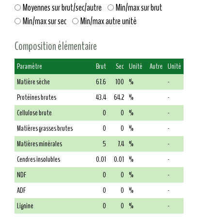
Moyennes sur brut/sec/autre
Min/max sur brut
Min/max sur sec
Min/max autre unité
Composition élémentaire
Paramètre
Brut
Sec
Unité
Autre
Unité
Matière sèche
67.6
100
%
-
Protéines brutes
43.4
64.2
%
-
Cellulose brute
0
0
%
-
Matières grasses brutes
0
0
%
-
Matières minérales
5
7.4
%
-
Cendres insolubles
0.01
0.01
%
-
NDF
0
0
%
-
ADF
0
0
%
-
Lignine
0
0
%
-