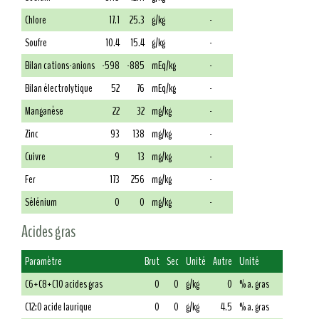
Chlore
17.1
25.3
g/kg
-
Soufre
10.4
15.4
g/kg
-
Bilan cations-anions
-598
-885
mEq/kg
-
Bilan électrolytique
52
76
mEq/kg
-
Manganèse
22
32
mg/kg
-
Zinc
93
138
mg/kg
-
Cuivre
9
13
mg/kg
-
Fer
173
256
mg/kg
-
Sélénium
0
0
mg/kg
-
Acides gras
Paramètre
Brut
Sec
Unité
Autre
Unité
C6+C8+C10 acides gras
0
0
g/kg
0
% a. gras
C12:0 acide laurique
0
0
g/kg
4.5
% a. gras