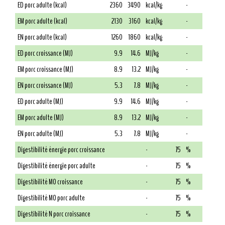
ED porc adulte (kcal)
2360
3490
kcal/kg
-
EM porc adulte (kcal)
2130
3160
kcal/kg
-
EN porc adulte (kcal)
1260
1860
kcal/kg
-
ED porc croissance (MJ)
9.9
14.6
MJ/kg
-
EM porc croissance (MJ)
8.9
13.2
MJ/kg
-
EN porc croissance (MJ)
5.3
7.8
MJ/kg
-
ED porc adulte (MJ)
9.9
14.6
MJ/kg
-
EM porc adulte (MJ)
8.9
13.2
MJ/kg
-
EN porc adulte (MJ)
5.3
7.8
MJ/kg
-
Digestibilité énergie porc croissance
-
75
%
Digestibilité énergie porc adulte
-
75
%
Digestibilité MO croissance
-
75
%
Digestibilité MO porc adulte
-
75
%
Digestibilité N porc croissance
-
75
%