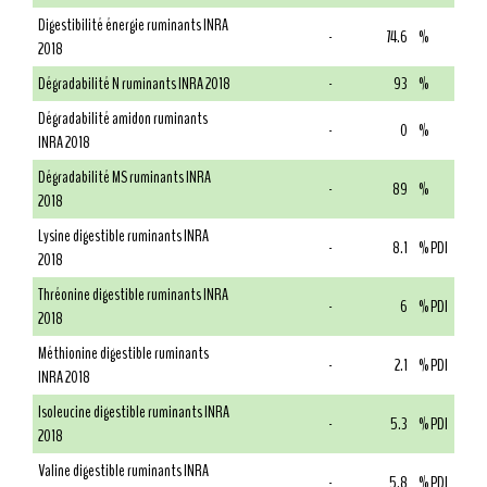
Digestibilité énergie ruminants INRA
-
74.6
%
2018
Dégradabilité N ruminants INRA 2018
-
93
%
Dégradabilité amidon ruminants
-
0
%
INRA 2018
Dégradabilité MS ruminants INRA
-
89
%
2018
Lysine digestible ruminants INRA
-
8.1
% PDI
2018
Thréonine digestible ruminants INRA
-
6
% PDI
2018
Méthionine digestible ruminants
-
2.1
% PDI
INRA 2018
Isoleucine digestible ruminants INRA
-
5.3
% PDI
2018
Valine digestible ruminants INRA
-
5.8
% PDI