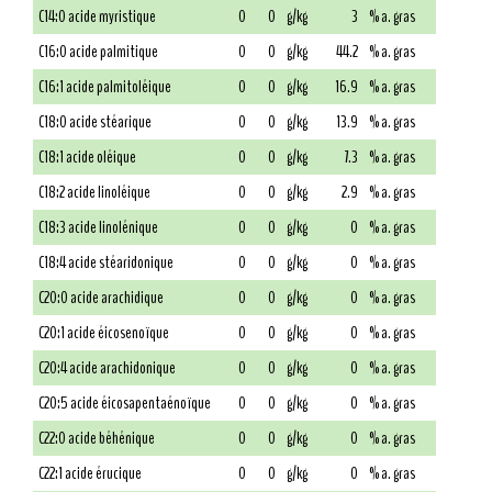
C14:0 acide myristique
0
0
g/kg
3
% a. gras
C16:0 acide palmitique
0
0
g/kg
44.2
% a. gras
C16:1 acide palmitoléique
0
0
g/kg
16.9
% a. gras
C18:0 acide stéarique
0
0
g/kg
13.9
% a. gras
C18:1 acide oléique
0
0
g/kg
7.3
% a. gras
C18:2 acide linoléique
0
0
g/kg
2.9
% a. gras
C18:3 acide linolénique
0
0
g/kg
0
% a. gras
C18:4 acide stéaridonique
0
0
g/kg
0
% a. gras
C20:0 acide arachidique
0
0
g/kg
0
% a. gras
C20:1 acide éicosenoïque
0
0
g/kg
0
% a. gras
C20:4 acide arachidonique
0
0
g/kg
0
% a. gras
C20:5 acide éicosapentaénoïque
0
0
g/kg
0
% a. gras
C22:0 acide béhénique
0
0
g/kg
0
% a. gras
C22:1 acide érucique
0
0
g/kg
0
% a. gras