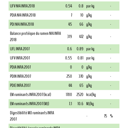
UFV NI4 INRA 2018
0.54
0.8
par kg
-
PDIA NI4 INRA 2018
7
10
g/kg
-
PDI NI4 INRA 2018
45
66
g/kg
-
Balance protéique du rumen NI4 INRA
319
472
g/kg
-
2018
UFL INRA 2007
0.6
0.89
par kg
-
UFV INRA 2007
0.55
0.81
par kg
-
PDIA INRA 2007
0
0
g/kg
-
PDIN INRA 2007
250
370
g/kg
-
PDIE INRA 2007
44
65
g/kg
-
EM ruminants INRA 2007 (kcal)
1700
2520
kcal/kg
-
EM ruminants INRA 2007 (MJ)
7.1
10.6
MJ/kg
-
Digestibilité MO ruminants INRA
-
75
%
2007