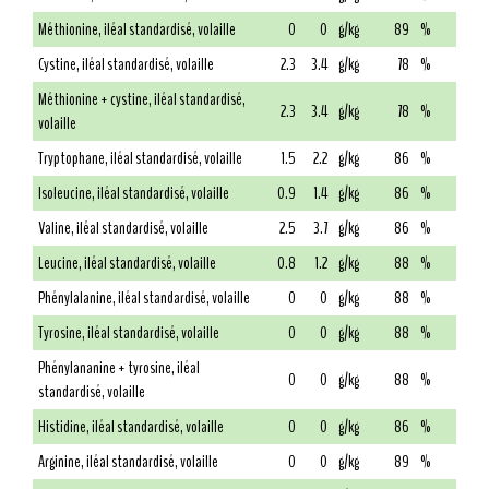
Méthionine, iléal standardisé, volaille
0
0
g/kg
89
%
Cystine, iléal standardisé, volaille
2.3
3.4
g/kg
78
%
Méthionine + cystine, iléal standardisé,
2.3
3.4
g/kg
78
%
volaille
Tryptophane, iléal standardisé, volaille
1.5
2.2
g/kg
86
%
Isoleucine, iléal standardisé, volaille
0.9
1.4
g/kg
86
%
Valine, iléal standardisé, volaille
2.5
3.7
g/kg
86
%
Leucine, iléal standardisé, volaille
0.8
1.2
g/kg
88
%
Phénylalanine, iléal standardisé, volaille
0
0
g/kg
88
%
Tyrosine, iléal standardisé, volaille
0
0
g/kg
88
%
Phénylananine + tyrosine, iléal
0
0
g/kg
88
%
standardisé, volaille
Histidine, iléal standardisé, volaille
0
0
g/kg
86
%
Arginine, iléal standardisé, volaille
0
0
g/kg
89
%