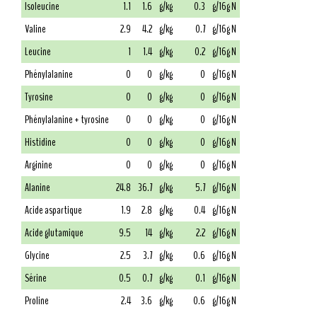
Isoleucine
1.1
1.6
g/kg
0.3
g/16g N
Valine
2.9
4.2
g/kg
0.7
g/16g N
Leucine
1
1.4
g/kg
0.2
g/16g N
Phénylalanine
0
0
g/kg
0
g/16g N
Tyrosine
0
0
g/kg
0
g/16g N
Phénylalanine + tyrosine
0
0
g/kg
0
g/16g N
Histidine
0
0
g/kg
0
g/16g N
Arginine
0
0
g/kg
0
g/16g N
Alanine
24.8
36.7
g/kg
5.7
g/16g N
Acide aspartique
1.9
2.8
g/kg
0.4
g/16g N
Acide glutamique
9.5
14
g/kg
2.2
g/16g N
Glycine
2.5
3.7
g/kg
0.6
g/16g N
Sérine
0.5
0.7
g/kg
0.1
g/16g N
Proline
2.4
3.6
g/kg
0.6
g/16g N