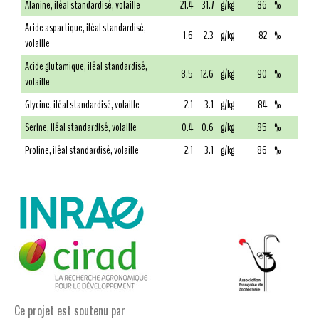
Alanine, iléal standardisé, volaille
21.4
31.7
g/kg
86
%
Acide aspartique, iléal standardisé,
1.6
2.3
g/kg
82
%
volaille
Acide glutamique, iléal standardisé,
8.5
12.6
g/kg
90
%
volaille
Glycine, iléal standardisé, volaille
2.1
3.1
g/kg
84
%
Serine, iléal standardisé, volaille
0.4
0.6
g/kg
85
%
Proline, iléal standardisé, volaille
2.1
3.1
g/kg
86
%
Ce projet est soutenu par