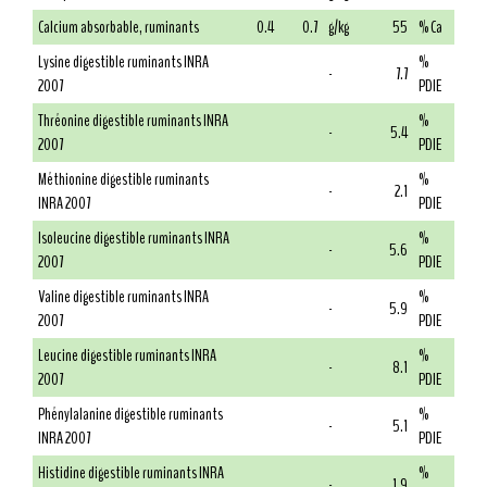
Calcium absorbable, ruminants
0.4
0.7
g/kg
55
% Ca
Lysine digestible ruminants INRA
%
-
7.7
2007
PDIE
Thréonine digestible ruminants INRA
%
-
5.4
2007
PDIE
Méthionine digestible ruminants
%
-
2.1
INRA 2007
PDIE
Isoleucine digestible ruminants INRA
%
-
5.6
2007
PDIE
Valine digestible ruminants INRA
%
-
5.9
2007
PDIE
Leucine digestible ruminants INRA
%
-
8.1
2007
PDIE
Phénylalanine digestible ruminants
%
-
5.1
INRA 2007
PDIE
Histidine digestible ruminants INRA
%
-
1.9