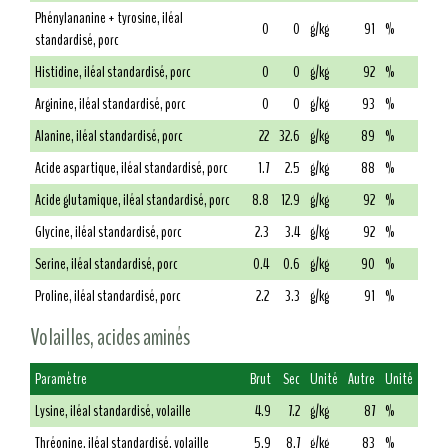
Phénylananine + tyrosine, iléal
0
0
g/kg
91
%
standardisé, porc
Histidine, iléal standardisé, porc
0
0
g/kg
92
%
Arginine, iléal standardisé, porc
0
0
g/kg
93
%
Alanine, iléal standardisé, porc
22
32.6
g/kg
89
%
Acide aspartique, iléal standardisé, porc
1.7
2.5
g/kg
88
%
Acide glutamique, iléal standardisé, porc
8.8
12.9
g/kg
92
%
Glycine, iléal standardisé, porc
2.3
3.4
g/kg
92
%
Serine, iléal standardisé, porc
0.4
0.6
g/kg
90
%
Proline, iléal standardisé, porc
2.2
3.3
g/kg
91
%
Volailles, acides aminés
Paramètre
Brut
Sec
Unité
Autre
Unité
Lysine, iléal standardisé, volaille
4.9
7.2
g/kg
87
%
Thréonine, iléal standardisé, volaille
5.9
8.7
g/kg
83
%