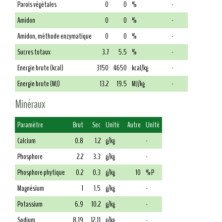
Parois végétales
0
0
%
-
Amidon
0
0
%
-
Amidon, méthode enzymatique
0
0
%
-
Sucres totaux
3.7
5.5
%
-
Energie brute (kcal)
3150
4650
kcal/kg
-
Energie brute (MJ)
13.2
19.5
MJ/kg
-
Minéraux
Paramètre
Brut
Sec
Unité
Autre
Unité
Calcium
0.8
1.2
g/kg
-
Phosphore
2.2
3.3
g/kg
-
Phosphore phytique
0.2
0.3
g/kg
10
% P
Magnésium
1
1.5
g/kg
-
Potassium
6.9
10.2
g/kg
-
Sodium
8.19
12.11
g/kg
-