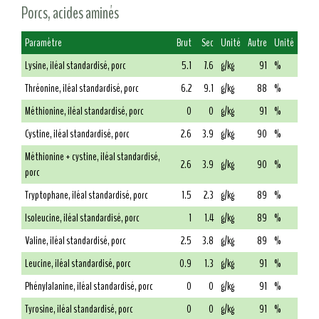
Porcs, acides aminés
Paramètre
Brut
Sec
Unité
Autre
Unité
Lysine, iléal standardisé, porc
5.1
7.6
g/kg
91
%
Thréonine, iléal standardisé, porc
6.2
9.1
g/kg
88
%
Méthionine, iléal standardisé, porc
0
0
g/kg
91
%
Cystine, iléal standardisé, porc
2.6
3.9
g/kg
90
%
Méthionine + cystine, iléal standardisé,
2.6
3.9
g/kg
90
%
porc
Tryptophane, iléal standardisé, porc
1.5
2.3
g/kg
89
%
Isoleucine, iléal standardisé, porc
1
1.4
g/kg
89
%
Valine, iléal standardisé, porc
2.5
3.8
g/kg
89
%
Leucine, iléal standardisé, porc
0.9
1.3
g/kg
91
%
Phénylalanine, iléal standardisé, porc
0
0
g/kg
91
%
Tyrosine, iléal standardisé, porc
0
0
g/kg
91
%