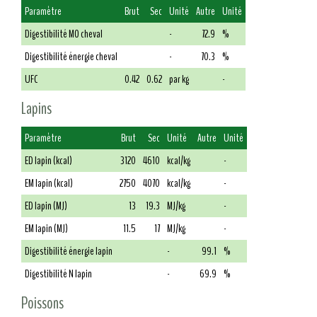
Paramètre
Brut
Sec
Unité
Autre
Unité
Digestibilité MO cheval
-
72.9
%
Digestibilité énergie cheval
-
70.3
%
UFC
0.42
0.62
par kg
-
Lapins
Paramètre
Brut
Sec
Unité
Autre
Unité
ED lapin (kcal)
3120
4610
kcal/kg
-
EM lapin (kcal)
2750
4070
kcal/kg
-
ED lapin (MJ)
13
19.3
MJ/kg
-
EM lapin (MJ)
11.5
17
MJ/kg
-
Digestibilité énergie lapin
-
99.1
%
Digestibilité N lapin
-
69.9
%
Poissons