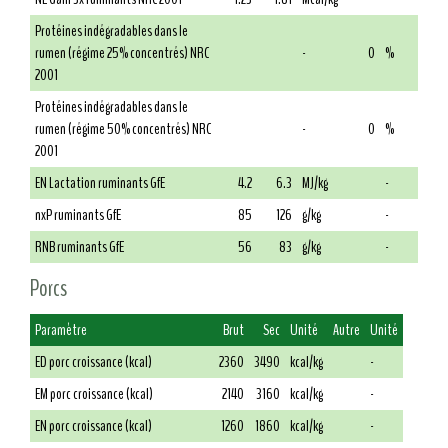
Protéines indégradables dans le
rumen (régime 25% concentrés) NRC
-
0
%
2001
Protéines indégradables dans le
rumen (régime 50% concentrés) NRC
-
0
%
2001
EN Lactation ruminants GfE
4.2
6.3
MJ/kg
-
nxP ruminants GfE
85
126
g/kg
-
RNB ruminants GfE
56
83
g/kg
-
Porcs
Paramètre
Brut
Sec
Unité
Autre
Unité
ED porc croissance (kcal)
2360
3490
kcal/kg
-
EM porc croissance (kcal)
2140
3160
kcal/kg
-
EN porc croissance (kcal)
1260
1860
kcal/kg
-