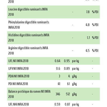
2018
Leucine digestible ruminants INRA
-
7.8
% PDI
2018
Phénylalanine digestible ruminants
-
4.8
% PDI
INRA 2018
Histidine digestible ruminants INRA
-
1.7
% PDI
2018
Arginine digestible ruminants INRA
-
4.5
% PDI
2018
UFL NI1 INRA 2018
0.64
0.95
par kg
-
UFV NI1 INRA 2018
0.6
0.89
par kg
-
PDIA NI1 INRA 2018
3
4
g/kg
-
PDI NI1 INRA 2018
41
61
g/kg
-
Balance protéique du rumen NI1 INRA
346
512
g/kg
-
2018
UFL NI4 INRA 2018
0.59
0.87
par kg
-