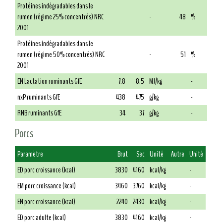
Protéines indégradables dans le
rumen (régime 25% concentrés) NRC
-
48
%
2001
Protéines indégradables dans le
rumen (régime 50% concentrés) NRC
-
51
%
2001
EN Lactation ruminants GfE
7.8
8.5
MJ/kg
-
nxP ruminants GfE
438
475
g/kg
-
RNB ruminants GfE
34
37
g/kg
-
Porcs
Paramètre
Brut
Sec
Unité
Autre
Unité
ED porc croissance (kcal)
3830
4160
kcal/kg
-
EM porc croissance (kcal)
3460
3760
kcal/kg
-
EN porc croissance (kcal)
2240
2430
kcal/kg
-
ED porc adulte (kcal)
3830
4160
kcal/kg
-