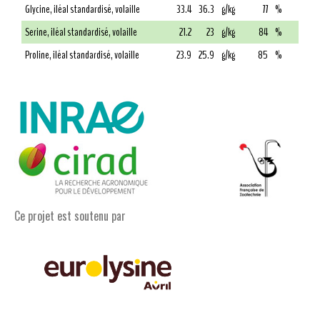
Glycine, iléal standardisé, volaille
33.4
36.3
g/kg
77
%
Serine, iléal standardisé, volaille
21.2
23
g/kg
84
%
Proline, iléal standardisé, volaille
23.9
25.9
g/kg
85
%
Ce projet est soutenu par