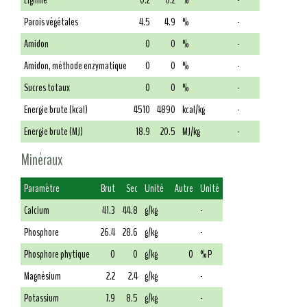
Lignine
0.2
0.2
%
-
Parois végétales
4.5
4.9
%
-
Amidon
0
0
%
-
Amidon, méthode enzymatique
0
0
%
-
Sucres totaux
0
0
%
-
Energie brute (kcal)
4510
4890
kcal/kg
-
Energie brute (MJ)
18.9
20.5
MJ/kg
-
Minéraux
Paramètre
Brut
Sec
Unité
Autre
Unité
Calcium
41.3
44.8
g/kg
-
Phosphore
26.4
28.6
g/kg
-
Phosphore phytique
0
0
g/kg
0
% P
Magnésium
2.2
2.4
g/kg
-
Potassium
7.9
8.5
g/kg
-