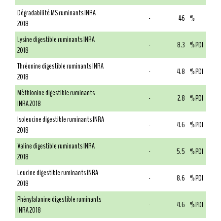
Dégradabilité MS ruminants INRA
-
46
%
2018
Lysine digestible ruminants INRA
-
8.3
% PDI
2018
Thréonine digestible ruminants INRA
-
4.8
% PDI
2018
Méthionine digestible ruminants
-
2.8
% PDI
INRA 2018
Isoleucine digestible ruminants INRA
-
4.6
% PDI
2018
Valine digestible ruminants INRA
-
5.5
% PDI
2018
Leucine digestible ruminants INRA
-
8.6
% PDI
2018
Phénylalanine digestible ruminants
-
4.6
% PDI
INRA 2018