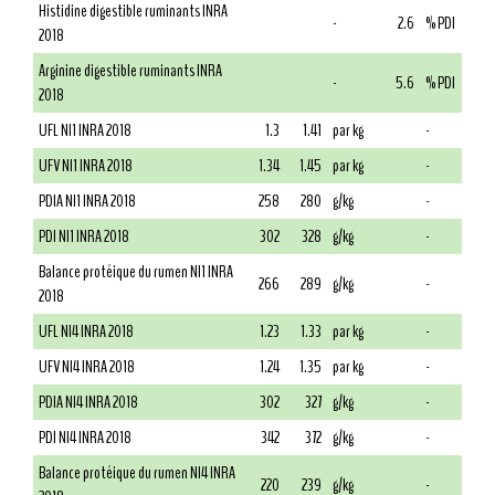
Histidine digestible ruminants INRA
-
2.6
% PDI
2018
Arginine digestible ruminants INRA
-
5.6
% PDI
2018
UFL NI1 INRA 2018
1.3
1.41
par kg
-
UFV NI1 INRA 2018
1.34
1.45
par kg
-
PDIA NI1 INRA 2018
258
280
g/kg
-
PDI NI1 INRA 2018
302
328
g/kg
-
Balance protéique du rumen NI1 INRA
266
289
g/kg
-
2018
UFL NI4 INRA 2018
1.23
1.33
par kg
-
UFV NI4 INRA 2018
1.24
1.35
par kg
-
PDIA NI4 INRA 2018
302
327
g/kg
-
PDI NI4 INRA 2018
342
372
g/kg
-
Balance protéique du rumen NI4 INRA
220
239
g/kg
-