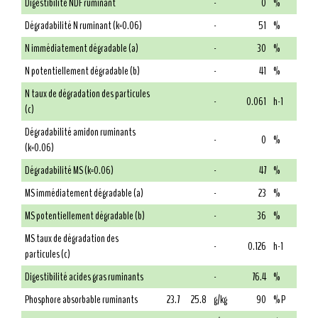
Digestibilité NDF ruminant
-
0
%
Dégradabilité N ruminant (k=0.06)
-
51
%
N immédiatement dégradable (a)
-
30
%
N potentiellement dégradable (b)
-
41
%
N taux de dégradation des particules
-
0.061
h-1
(c)
Dégradabilité amidon ruminants
-
0
%
(k=0.06)
Dégradabilité MS (k=0.06)
-
47
%
MS immédiatement dégradable (a)
-
23
%
MS potentiellement dégradable (b)
-
36
%
MS taux de dégradation des
-
0.126
h-1
particules (c)
Digestibilité acides gras ruminants
-
76.4
%
Phosphore absorbable ruminants
23.7
25.8
g/kg
90
% P