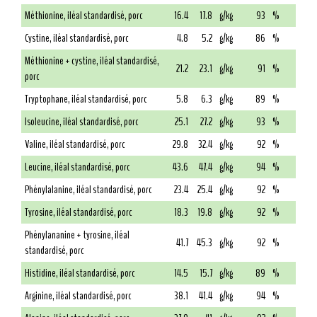
Méthionine, iléal standardisé, porc
16.4
17.8
g/kg
93
%
Cystine, iléal standardisé, porc
4.8
5.2
g/kg
86
%
Méthionine + cystine, iléal standardisé,
21.2
23.1
g/kg
91
%
porc
Tryptophane, iléal standardisé, porc
5.8
6.3
g/kg
89
%
Isoleucine, iléal standardisé, porc
25.1
27.2
g/kg
93
%
Valine, iléal standardisé, porc
29.8
32.4
g/kg
92
%
Leucine, iléal standardisé, porc
43.6
47.4
g/kg
94
%
Phénylalanine, iléal standardisé, porc
23.4
25.4
g/kg
92
%
Tyrosine, iléal standardisé, porc
18.3
19.8
g/kg
92
%
Phénylananine + tyrosine, iléal
41.7
45.3
g/kg
92
%
standardisé, porc
Histidine, iléal standardisé, porc
14.5
15.7
g/kg
89
%
Arginine, iléal standardisé, porc
38.1
41.4
g/kg
94
%