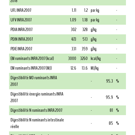
2018
UFL INRA 2007
1.11
1.2
par kg
-
UFV INRA 2007
1.09
1.18
par kg
-
PDIA INRA 2007
302
328
g/kg
-
PDIN INRA 2007
473
513
g/kg
-
PDIE INRA 2007
331
359
g/kg
-
EM ruminants INRA 2007 (kcal)
3000
3260
kcal/kg
-
EM ruminants INRA 2007 (MJ)
12.6
13.6
MJ/kg
-
Digestibilité MO ruminants INRA
-
95.3
%
2007
Digestibilité énergie ruminants INRA
-
95.9
%
2007
Digestibilité N ruminants INRA 2007
-
81
%
Digestibilité N ruminants intestinale
-
85
%
réelle