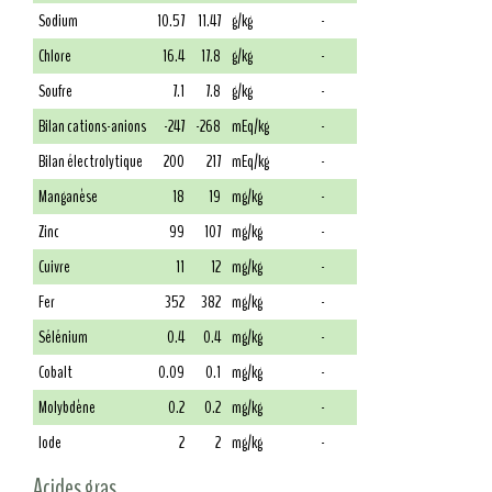
Sodium
10.57
11.47
g/kg
-
Chlore
16.4
17.8
g/kg
-
Soufre
7.1
7.8
g/kg
-
Bilan cations-anions
-247
-268
mEq/kg
-
Bilan électrolytique
200
217
mEq/kg
-
Manganèse
18
19
mg/kg
-
Zinc
99
107
mg/kg
-
Cuivre
11
12
mg/kg
-
Fer
352
382
mg/kg
-
Sélénium
0.4
0.4
mg/kg
-
Cobalt
0.09
0.1
mg/kg
-
Molybdène
0.2
0.2
mg/kg
-
Iode
2
2
mg/kg
-
Acides gras