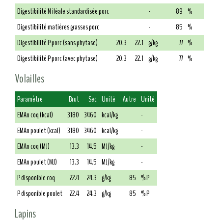
Digestibilité N iléale standardisée porc
-
89
%
Digestibilité matières grasses porc
-
85
%
Digestibilité P porc (sans phytase)
20.3
22.1
g/kg
77
%
Digestibilité P porc (avec phytase)
20.3
22.1
g/kg
77
%
Volailles
Paramètre
Brut
Sec
Unité
Autre
Unité
EMAn coq (kcal)
3180
3460
kcal/kg
-
EMAn poulet (kcal)
3180
3460
kcal/kg
-
EMAn coq (MJ)
13.3
14.5
MJ/kg
-
EMAn poulet (MJ)
13.3
14.5
MJ/kg
-
P disponible coq
22.4
24.3
g/kg
85
% P
P disponible poulet
22.4
24.3
g/kg
85
% P
Lapins