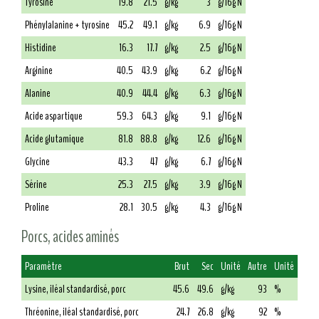
Tyrosine
19.8
21.5
g/kg
3
g/16g N
Phénylalanine + tyrosine
45.2
49.1
g/kg
6.9
g/16g N
Histidine
16.3
17.7
g/kg
2.5
g/16g N
Arginine
40.5
43.9
g/kg
6.2
g/16g N
Alanine
40.9
44.4
g/kg
6.3
g/16g N
Acide aspartique
59.3
64.3
g/kg
9.1
g/16g N
Acide glutamique
81.8
88.8
g/kg
12.6
g/16g N
Glycine
43.3
47
g/kg
6.7
g/16g N
Sérine
25.3
27.5
g/kg
3.9
g/16g N
Proline
28.1
30.5
g/kg
4.3
g/16g N
Porcs, acides aminés
Paramètre
Brut
Sec
Unité
Autre
Unité
Lysine, iléal standardisé, porc
45.6
49.6
g/kg
93
%
Thréonine, iléal standardisé, porc
24.7
26.8
g/kg
92
%