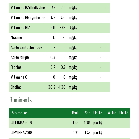
Vitamine B2 riboflavine
7.2
7.9
mg/kg
-
Vitamine B6 pyridoxine
4.2
4.6
mg/kg
-
Vitamine B12
311
338
µg/kg
-
Niacine
117
127
mg/kg
-
Acide pantothénique
12
13
mg/kg
-
Acide folique
0.3
0.3
mg/kg
-
Biotine
0.2
0.2
mg/kg
-
Vitamine C
0
0
mg/kg
-
Choline
3812
4138
mg/kg
-
Ruminants
Paramètre
Brut
Sec
Unité
Autre
Unité
UFL INRA 2018
1.28
1.38
par kg
-
UFV INRA 2018
1.31
1.42
par kg
-