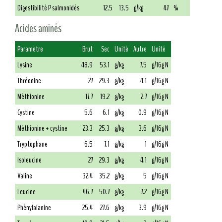
Digestibilité P salmonidés
12.5
13.5
g/kg
47
%
Acides aminés
Paramètre
Brut
Sec
Unité
Autre
Unité
Lysine
48.9
53.1
g/kg
7.5
g/16g N
Thréonine
27
29.3
g/kg
4.1
g/16g N
Méthionine
17.7
19.2
g/kg
2.7
g/16g N
Cystine
5.6
6.1
g/kg
0.9
g/16g N
Méthionine + cystine
23.3
25.3
g/kg
3.6
g/16g N
Tryptophane
6.5
7.1
g/kg
1
g/16g N
Isoleucine
27
29.3
g/kg
4.1
g/16g N
Valine
32.4
35.2
g/kg
5
g/16g N
Leucine
46.7
50.7
g/kg
7.2
g/16g N
Phénylalanine
25.4
27.6
g/kg
3.9
g/16g N