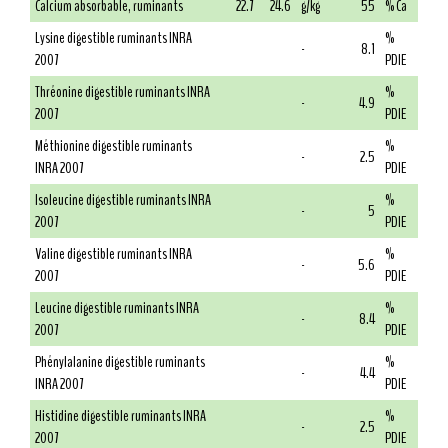
Calcium absorbable, ruminants
22.7
24.6
g/kg
55
% Ca
Lysine digestible ruminants INRA
%
-
8.1
2007
PDIE
Thréonine digestible ruminants INRA
%
-
4.9
2007
PDIE
Méthionine digestible ruminants
%
-
2.5
INRA 2007
PDIE
Isoleucine digestible ruminants INRA
%
-
5
2007
PDIE
Valine digestible ruminants INRA
%
-
5.6
2007
PDIE
Leucine digestible ruminants INRA
%
-
8.4
2007
PDIE
Phénylalanine digestible ruminants
%
-
4.4
INRA 2007
PDIE
Histidine digestible ruminants INRA
%
-
2.5
2007
PDIE