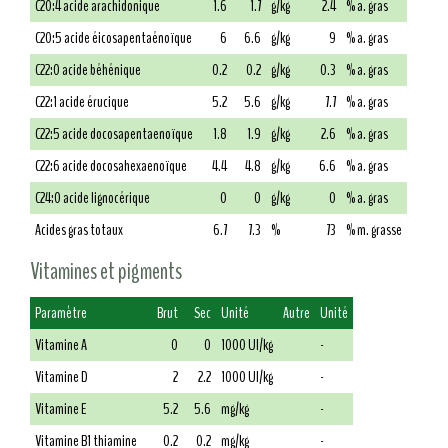
C20:4 acide arachidonique
1.6
1.7
g/kg
2.4
% a. gras
C20:5 acide éicosapentaénoïque
6
6.6
g/kg
9
% a. gras
C22:0 acide béhénique
0.2
0.2
g/kg
0.3
% a. gras
C22:1 acide érucique
5.2
5.6
g/kg
7.7
% a. gras
C22:5 acide docosapentaenoïque
1.8
1.9
g/kg
2.6
% a. gras
C22:6 acide docosahexaenoïque
4.4
4.8
g/kg
6.6
% a. gras
C24:0 acide lignocérique
0
0
g/kg
0
% a. gras
Acides gras totaux
6.7
7.3
%
73
% m. grasse
Vitamines et pigments
Paramètre
Brut
Sec
Unité
Autre
Unité
Vitamine A
0
0
1000 UI/kg
-
Vitamine D
2
2.2
1000 UI/kg
-
Vitamine E
5.2
5.6
mg/kg
-
Vitamine B1 thiamine
0.2
0.2
mg/kg
-