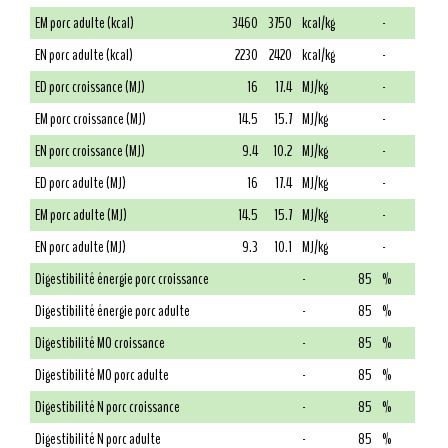
EM porc adulte (kcal)
3460
3750
kcal/kg
-
EN porc adulte (kcal)
2230
2420
kcal/kg
-
ED porc croissance (MJ)
16
17.4
MJ/kg
-
EM porc croissance (MJ)
14.5
15.7
MJ/kg
-
EN porc croissance (MJ)
9.4
10.2
MJ/kg
-
ED porc adulte (MJ)
16
17.4
MJ/kg
-
EM porc adulte (MJ)
14.5
15.7
MJ/kg
-
EN porc adulte (MJ)
9.3
10.1
MJ/kg
-
Digestibilité énergie porc croissance
-
85
%
Digestibilité énergie porc adulte
-
85
%
Digestibilité MO croissance
-
85
%
Digestibilité MO porc adulte
-
85
%
Digestibilité N porc croissance
-
85
%
Digestibilité N porc adulte
-
85
%