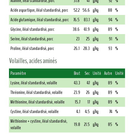
Alanine, iléal standardisé, porc
37.8
41
g/kg
92
%
Acide aspartique, iléal standardisé, porc
52.2
56.6
g/kg
88
%
Acide glutamique, iléal standardisé, porc
76.5
83.1
g/kg
94
%
Glycine, iléal standardisé, porc
38.6
41.9
g/kg
89
%
Serine, iléal standardisé, porc
23
25
g/kg
91
%
Proline, iléal standardisé, porc
26.1
28.3
g/kg
93
%
Volailles, acides aminés
Paramètre
Brut
Sec
Unité
Autre
Unité
Lysine, iléal standardisé, volaille
43.3
47
g/kg
89
%
Thréonine, iléal standardisé, volaille
23.9
26
g/kg
89
%
Méthionine, iléal standardisé, volaille
15.7
17
g/kg
89
%
Cystine, iléal standardisé, volaille
4.1
4.5
g/kg
74
%
Méthionine + cystine, iléal standardisé,
19.8
21.5
g/kg
85
%
volaille