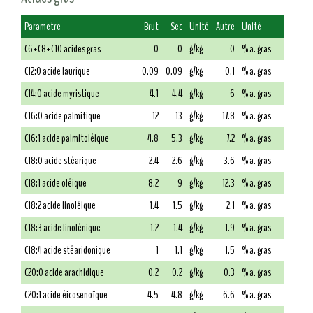
Paramètre
Brut
Sec
Unité
Autre
Unité
C6+C8+C10 acides gras
0
0
g/kg
0
% a. gras
C12:0 acide laurique
0.09
0.09
g/kg
0.1
% a. gras
C14:0 acide myristique
4.1
4.4
g/kg
6
% a. gras
C16:0 acide palmitique
12
13
g/kg
17.8
% a. gras
C16:1 acide palmitoléique
4.8
5.3
g/kg
7.2
% a. gras
C18:0 acide stéarique
2.4
2.6
g/kg
3.6
% a. gras
C18:1 acide oléique
8.2
9
g/kg
12.3
% a. gras
C18:2 acide linoléique
1.4
1.5
g/kg
2.1
% a. gras
C18:3 acide linolénique
1.2
1.4
g/kg
1.9
% a. gras
C18:4 acide stéaridonique
1
1.1
g/kg
1.5
% a. gras
C20:0 acide arachidique
0.2
0.2
g/kg
0.3
% a. gras
C20:1 acide éicosenoïque
4.5
4.8
g/kg
6.6
% a. gras