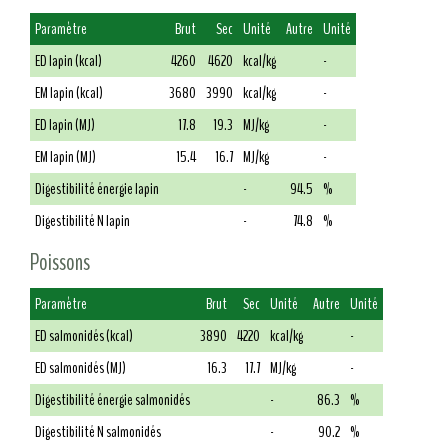
Paramètre
Brut
Sec
Unité
Autre
Unité
ED lapin (kcal)
4260
4620
kcal/kg
-
EM lapin (kcal)
3680
3990
kcal/kg
-
ED lapin (MJ)
17.8
19.3
MJ/kg
-
EM lapin (MJ)
15.4
16.7
MJ/kg
-
Digestibilité énergie lapin
-
94.5
%
Digestibilité N lapin
-
74.8
%
Poissons
Paramètre
Brut
Sec
Unité
Autre
Unité
ED salmonidés (kcal)
3890
4220
kcal/kg
-
ED salmonidés (MJ)
16.3
17.7
MJ/kg
-
Digestibilité énergie salmonidés
-
86.3
%
Digestibilité N salmonidés
-
90.2
%