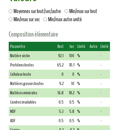
Moyennes sur brut/sec/autre
Min/max sur brut
Min/max sur sec
Min/max autre unité
Composition élémentaire
Paramètre
Brut
Sec
Unité
Autre
Unité
Matière sèche
92.1
100
%
-
Protéines brutes
65.2
70.7
%
-
Cellulose brute
0
0
%
-
Matières grasses brutes
9.2
10
%
-
Matières minérales
16.8
18.2
%
-
Cendres insolubles
0.5
0.5
%
-
NDF
5.3
5.8
%
-
ADF
0.5
0.5
%
-