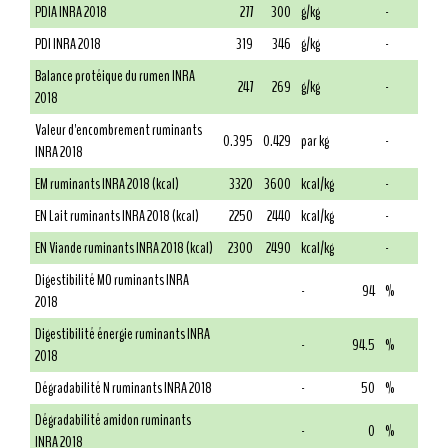
PDIA INRA 2018
277
300
g/kg
-
PDI INRA 2018
319
346
g/kg
-
Balance protéique du rumen INRA
247
269
g/kg
-
2018
Valeur d'encombrement ruminants
0.395
0.429
par kg
-
INRA 2018
EM ruminants INRA 2018 (kcal)
3320
3600
kcal/kg
-
EN Lait ruminants INRA 2018 (kcal)
2250
2440
kcal/kg
-
EN Viande ruminants INRA 2018 (kcal)
2300
2490
kcal/kg
-
Digestibilité MO ruminants INRA
-
94
%
2018
Digestibilité énergie ruminants INRA
-
94.5
%
2018
Dégradabilité N ruminants INRA 2018
-
50
%
Dégradabilité amidon ruminants
-
0
%
INRA 2018