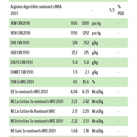
Arginine digestible ruminants INRA
%
-
5.5
2007
PDIE
VEM CVB 2018
1106
1200
par kg
-
VEVI CVB 2018
1190
1292
par kg
-
DVE CVB 1991
324
352
g/kg
-
OEB CVB 1991
253
275
g/kg
-
DVLYS CVB 1991
5.4
5.8
g/kg
-
DVMET CVB 1991
1.9
2.1
g/kg
-
TDN 1x NRC 2001
65
70.6
%
-
DE 1x ruminants NRC 2001
4.04
4.39
Mcal/kg
-
NE Lactation 3x ruminants NRC 2001
2.23
2.42
Mcal/kg
-
NE Lactation 4x Ruminant NRC
2.11
2.29
Mcal/kg
-
NE Entretien 3x ruminants NRC 2001
2.32
2.51
Mcal/kg
-
NE Gain 3x ruminants NRC 2001
1.64
1.78
Mcal/kg
-