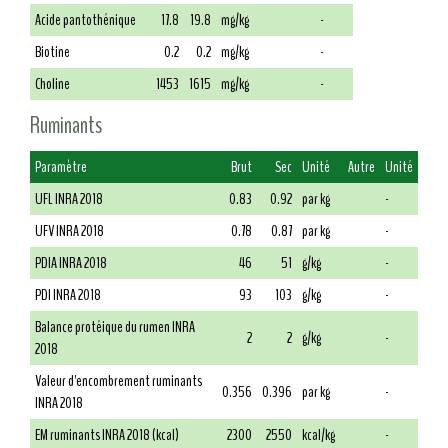
Acide pantothénique
17.8
19.8
mg/kg
-
Biotine
0.2
0.2
mg/kg
-
Choline
1453
1615
mg/kg
-
Ruminants
Paramètre
Brut
Sec
Unité
Autre
Unité
UFL INRA 2018
0.83
0.92
par kg
-
UFV INRA 2018
0.78
0.87
par kg
-
PDIA INRA 2018
46
51
g/kg
-
PDI INRA 2018
93
103
g/kg
-
Balance protéique du rumen INRA
2
2
g/kg
-
2018
Valeur d'encombrement ruminants
0.356
0.396
par kg
-
INRA 2018
EM ruminants INRA 2018 (kcal)
2300
2550
kcal/kg
-