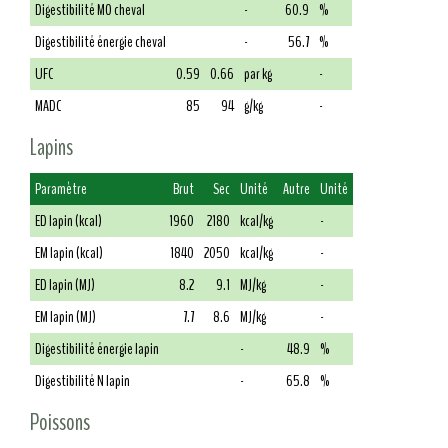
Digestibilité MO cheval
-
60.9
%
Digestibilité énergie cheval
-
56.7
%
UFC
0.59
0.66
par kg
-
MADC
85
94
g/kg
-
Lapins
Paramètre
Brut
Sec
Unité
Autre
Unité
ED lapin (kcal)
1960
2180
kcal/kg
-
EM lapin (kcal)
1840
2050
kcal/kg
-
ED lapin (MJ)
8.2
9.1
MJ/kg
-
EM lapin (MJ)
7.7
8.6
MJ/kg
-
Digestibilité énergie lapin
-
48.9
%
Digestibilité N lapin
-
65.8
%
Poissons