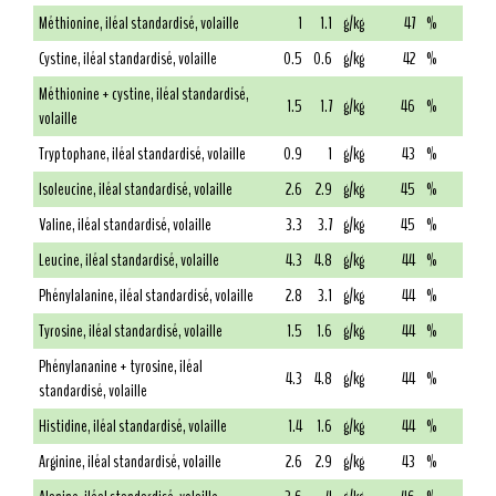
Méthionine, iléal standardisé, volaille
1
1.1
g/kg
47
%
Cystine, iléal standardisé, volaille
0.5
0.6
g/kg
42
%
Méthionine + cystine, iléal standardisé,
1.5
1.7
g/kg
46
%
volaille
Tryptophane, iléal standardisé, volaille
0.9
1
g/kg
43
%
Isoleucine, iléal standardisé, volaille
2.6
2.9
g/kg
45
%
Valine, iléal standardisé, volaille
3.3
3.7
g/kg
45
%
Leucine, iléal standardisé, volaille
4.3
4.8
g/kg
44
%
Phénylalanine, iléal standardisé, volaille
2.8
3.1
g/kg
44
%
Tyrosine, iléal standardisé, volaille
1.5
1.6
g/kg
44
%
Phénylananine + tyrosine, iléal
4.3
4.8
g/kg
44
%
standardisé, volaille
Histidine, iléal standardisé, volaille
1.4
1.6
g/kg
44
%
Arginine, iléal standardisé, volaille
2.6
2.9
g/kg
43
%