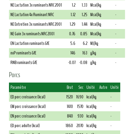
NE Lactation 3x ruminants NRC 2001
1.2
1.33
Mcal/kg
-
NE Lactation 4x Ruminant NRC
1.12
1.25
Mcal/kg
-
NE Entretien 3x ruminants NRC 2001
1.29
1.44
Mcal/kg
-
NE Gain 3x ruminants NRC 2001
0.76
0.85
Mcal/kg
-
EN Lactation ruminants GfE
5.6
6.2
MJ/kg
-
nxP ruminants GfE
146
163
g/kg
-
RNB ruminants GfE
-0.07
-0.08
g/kg
-
Porcs
Paramètre
Brut
Sec
Unité
Autre
Unité
ED porc croissance (kcal)
1520
1690
kcal/kg
-
EM porc croissance (kcal)
1410
1570
kcal/kg
-
EN porc croissance (kcal)
840
930
kcal/kg
-
ED porc adulte (kcal)
1860
2070
kcal/kg
-