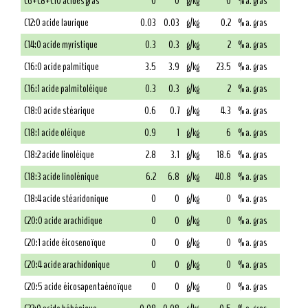
C6+C8+C10 acides gras
0
0
g/kg
0
% a. gras
C12:0 acide laurique
0.03
0.03
g/kg
0.2
% a. gras
C14:0 acide myristique
0.3
0.3
g/kg
2
% a. gras
C16:0 acide palmitique
3.5
3.9
g/kg
23.5
% a. gras
C16:1 acide palmitoléique
0.3
0.3
g/kg
2
% a. gras
C18:0 acide stéarique
0.6
0.7
g/kg
4.3
% a. gras
C18:1 acide oléique
0.9
1
g/kg
6
% a. gras
C18:2 acide linoléique
2.8
3.1
g/kg
18.6
% a. gras
C18:3 acide linolénique
6.2
6.8
g/kg
40.8
% a. gras
C18:4 acide stéaridonique
0
0
g/kg
0
% a. gras
C20:0 acide arachidique
0
0
g/kg
0
% a. gras
C20:1 acide éicosenoïque
0
0
g/kg
0
% a. gras
C20:4 acide arachidonique
0
0
g/kg
0
% a. gras
C20:5 acide éicosapentaénoïque
0
0
g/kg
0
% a. gras