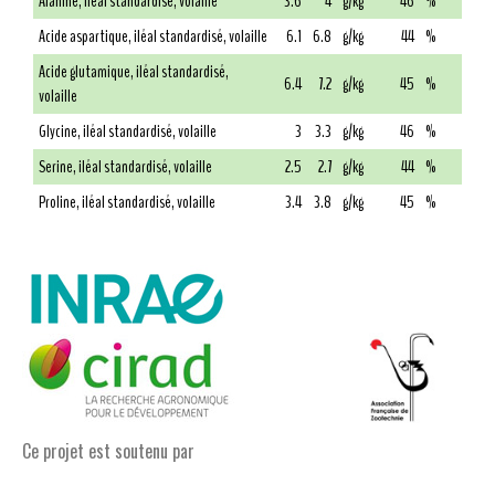
Alanine, iléal standardisé, volaille
3.6
4
g/kg
46
%
Acide aspartique, iléal standardisé, volaille
6.1
6.8
g/kg
44
%
Acide glutamique, iléal standardisé,
6.4
7.2
g/kg
45
%
volaille
Glycine, iléal standardisé, volaille
3
3.3
g/kg
46
%
Serine, iléal standardisé, volaille
2.5
2.7
g/kg
44
%
Proline, iléal standardisé, volaille
3.4
3.8
g/kg
45
%
Ce projet est soutenu par