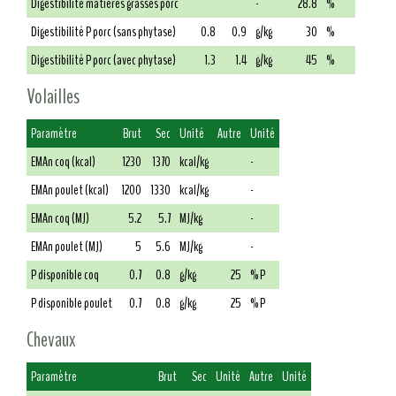
Digestibilité matières grasses porc
-
28.8
%
Digestibilité P porc (sans phytase)
0.8
0.9
g/kg
30
%
Digestibilité P porc (avec phytase)
1.3
1.4
g/kg
45
%
Volailles
Paramètre
Brut
Sec
Unité
Autre
Unité
EMAn coq (kcal)
1230
1370
kcal/kg
-
EMAn poulet (kcal)
1200
1330
kcal/kg
-
EMAn coq (MJ)
5.2
5.7
MJ/kg
-
EMAn poulet (MJ)
5
5.6
MJ/kg
-
P disponible coq
0.7
0.8
g/kg
25
% P
P disponible poulet
0.7
0.8
g/kg
25
% P
Chevaux
Paramètre
Brut
Sec
Unité
Autre
Unité