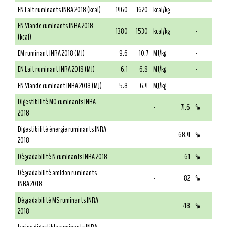
EN Lait ruminants INRA 2018 (kcal)
1460
1620
kcal/kg
-
EN Viande ruminants INRA 2018
1380
1530
kcal/kg
-
(kcal)
EM ruminant INRA 2018 (MJ)
9.6
10.7
MJ/kg
-
EN Lait ruminant INRA 2018 (MJ)
6.1
6.8
MJ/kg
-
EN Viande ruminant INRA 2018 (MJ)
5.8
6.4
MJ/kg
-
Digestibilité MO ruminants INRA
-
71.6
%
2018
Digestibilité énergie ruminants INRA
-
68.4
%
2018
Dégradabilité N ruminants INRA 2018
-
61
%
Dégradabilité amidon ruminants
-
82
%
INRA 2018
Dégradabilité MS ruminants INRA
-
48
%
2018