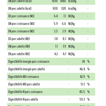
EM porc adulte (kcal)
1690
1880
kcal/kg
-
EN porc adulte (kcal)
1010
1120
kcal/kg
-
ED porc croissance (MJ)
6.4
7.1
MJ/kg
-
EM porc croissance (MJ)
5.9
6.6
MJ/kg
-
EN porc croissance (MJ)
3.5
3.9
MJ/kg
-
ED porc adulte (MJ)
7.8
8.7
MJ/kg
-
EM porc adulte (MJ)
7.1
7.9
MJ/kg
-
EN porc adulte (MJ)
4.2
4.7
MJ/kg
-
Digestibilité énergie porc croissance
-
38
%
Digestibilité énergie porc adulte
-
46.4
%
Digestibilité MO croissance
-
42.9
%
Digestibilité MO porc adulte
-
51.1
%
Digestibilité N porc croissance
-
45.5
%
Digestibilité N porc adulte
-
59.3
%