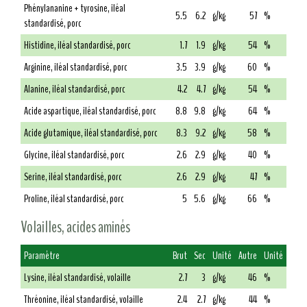
Phénylananine + tyrosine, iléal
5.5
6.2
g/kg
57
%
standardisé, porc
Histidine, iléal standardisé, porc
1.7
1.9
g/kg
54
%
Arginine, iléal standardisé, porc
3.5
3.9
g/kg
60
%
Alanine, iléal standardisé, porc
4.2
4.7
g/kg
54
%
Acide aspartique, iléal standardisé, porc
8.8
9.8
g/kg
64
%
Acide glutamique, iléal standardisé, porc
8.3
9.2
g/kg
58
%
Glycine, iléal standardisé, porc
2.6
2.9
g/kg
40
%
Serine, iléal standardisé, porc
2.6
2.9
g/kg
47
%
Proline, iléal standardisé, porc
5
5.6
g/kg
66
%
Volailles, acides aminés
Paramètre
Brut
Sec
Unité
Autre
Unité
Lysine, iléal standardisé, volaille
2.7
3
g/kg
46
%
Thréonine, iléal standardisé, volaille
2.4
2.7
g/kg
44
%