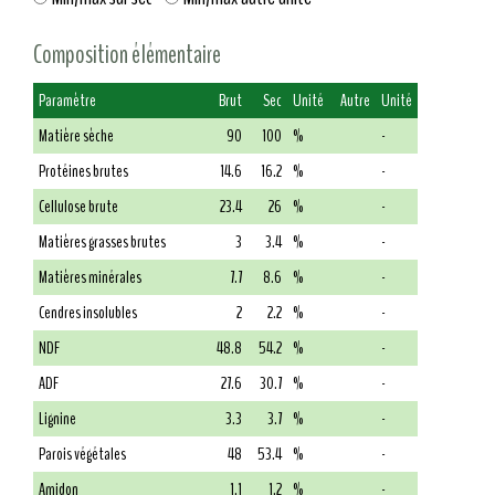
Composition élémentaire
Paramètre
Brut
Sec
Unité
Autre
Unité
Matière sèche
90
100
%
-
Protéines brutes
14.6
16.2
%
-
Cellulose brute
23.4
26
%
-
Matières grasses brutes
3
3.4
%
-
Matières minérales
7.7
8.6
%
-
Cendres insolubles
2
2.2
%
-
NDF
48.8
54.2
%
-
ADF
27.6
30.7
%
-
Lignine
3.3
3.7
%
-
Parois végétales
48
53.4
%
-
Amidon
1.1
1.2
%
-