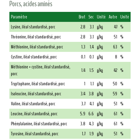
Porcs, acides aminés
Paramètre
Brut
Sec
Unité
Autre
Unité
Lysine, iléal standardisé, porc
2.8
3.1
g/kg
47
%
Thréonine, iléal standardisé, porc
2.8
3.1
g/kg
51
%
Méthionine, iléal standardisé, porc
1.3
1.4
g/kg
63
%
Cystine, iléal standardisé, porc
0.1
0.1
g/kg
8
%
Méthionine + cystine, iléal standardisé,
1.4
1.5
g/kg
42
%
porc
Tryptophane, iléal standardisé, porc
1
1.1
g/kg
50
%
Isoleucine, iléal standardisé, porc
3.4
3.8
g/kg
59
%
Valine, iléal standardisé, porc
3.7
4.1
g/kg
51
%
Leucine, iléal standardisé, porc
5.9
6.6
g/kg
61
%
Phénylalanine, iléal standardisé, porc
3.8
4.3
g/kg
61
%
Tyrosine, iléal standardisé, porc
1.7
1.9
g/kg
51
%