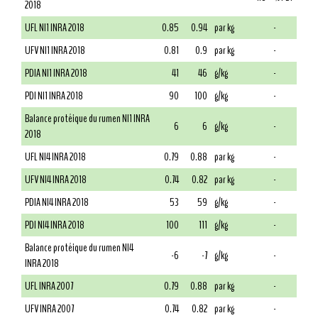
2018
UFL NI1 INRA 2018
0.85
0.94
par kg
-
UFV NI1 INRA 2018
0.81
0.9
par kg
-
PDIA NI1 INRA 2018
41
46
g/kg
-
PDI NI1 INRA 2018
90
100
g/kg
-
Balance protéique du rumen NI1 INRA
6
6
g/kg
-
2018
UFL NI4 INRA 2018
0.79
0.88
par kg
-
UFV NI4 INRA 2018
0.74
0.82
par kg
-
PDIA NI4 INRA 2018
53
59
g/kg
-
PDI NI4 INRA 2018
100
111
g/kg
-
Balance protéique du rumen NI4
-6
-7
g/kg
-
INRA 2018
UFL INRA 2007
0.79
0.88
par kg
-
UFV INRA 2007
0.74
0.82
par kg
-