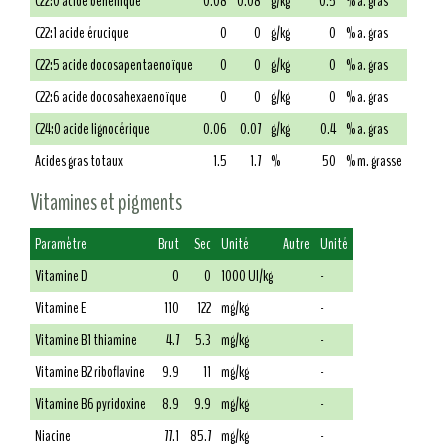
C22:0 acide béhénique
0.08
0.08
g/kg
0.5
% a. gras
C22:1 acide érucique
0
0
g/kg
0
% a. gras
C22:5 acide docosapentaenoïque
0
0
g/kg
0
% a. gras
C22:6 acide docosahexaenoïque
0
0
g/kg
0
% a. gras
C24:0 acide lignocérique
0.06
0.07
g/kg
0.4
% a. gras
Acides gras totaux
1.5
1.7
%
50
% m. grasse
Vitamines et pigments
Paramètre
Brut
Sec
Unité
Autre
Unité
Vitamine D
0
0
1000 UI/kg
-
Vitamine E
110
122
mg/kg
-
Vitamine B1 thiamine
4.7
5.3
mg/kg
-
Vitamine B2 riboflavine
9.9
11
mg/kg
-
Vitamine B6 pyridoxine
8.9
9.9
mg/kg
-
Niacine
77.1
85.7
mg/kg
-