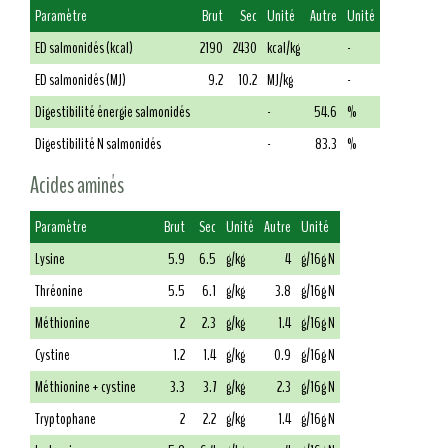
Paramètre
Brut
Sec
Unité
Autre
Unité
ED salmonidés (kcal)
2190
2430
kcal/kg
-
ED salmonidés (MJ)
9.2
10.2
MJ/kg
-
Digestibilité énergie salmonidés
-
54.6
%
Digestibilité N salmonidés
-
83.3
%
Acides aminés
Paramètre
Brut
Sec
Unité
Autre
Unité
Lysine
5.9
6.5
g/kg
4
g/16g N
Thréonine
5.5
6.1
g/kg
3.8
g/16g N
Méthionine
2
2.3
g/kg
1.4
g/16g N
Cystine
1.2
1.4
g/kg
0.9
g/16g N
Méthionine + cystine
3.3
3.7
g/kg
2.3
g/16g N
Tryptophane
2
2.2
g/kg
1.4
g/16g N