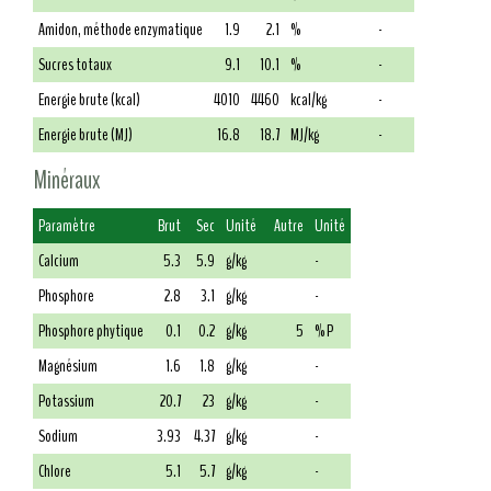
Amidon, méthode enzymatique
1.9
2.1
%
-
Sucres totaux
9.1
10.1
%
-
Energie brute (kcal)
4010
4460
kcal/kg
-
Energie brute (MJ)
16.8
18.7
MJ/kg
-
Minéraux
Paramètre
Brut
Sec
Unité
Autre
Unité
Calcium
5.3
5.9
g/kg
-
Phosphore
2.8
3.1
g/kg
-
Phosphore phytique
0.1
0.2
g/kg
5
% P
Magnésium
1.6
1.8
g/kg
-
Potassium
20.7
23
g/kg
-
Sodium
3.93
4.37
g/kg
-
Chlore
5.1
5.7
g/kg
-