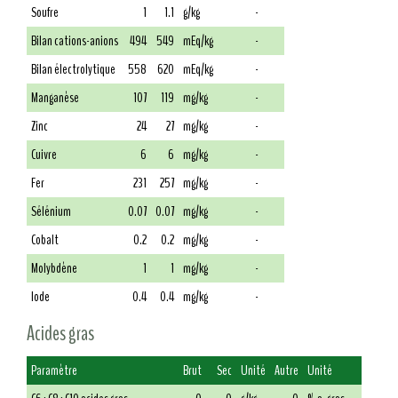
Soufre
1
1.1
g/kg
-
Bilan cations-anions
494
549
mEq/kg
-
Bilan électrolytique
558
620
mEq/kg
-
Manganèse
107
119
mg/kg
-
Zinc
24
27
mg/kg
-
Cuivre
6
6
mg/kg
-
Fer
231
257
mg/kg
-
Sélénium
0.07
0.07
mg/kg
-
Cobalt
0.2
0.2
mg/kg
-
Molybdène
1
1
mg/kg
-
Iode
0.4
0.4
mg/kg
-
Acides gras
Paramètre
Brut
Sec
Unité
Autre
Unité