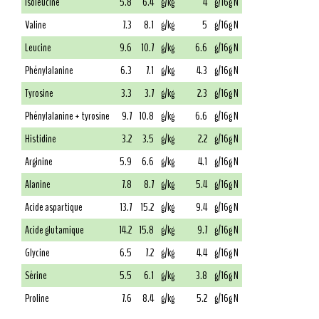
Isoleucine
5.8
6.4
g/kg
4
g/16g N
Valine
7.3
8.1
g/kg
5
g/16g N
Leucine
9.6
10.7
g/kg
6.6
g/16g N
Phénylalanine
6.3
7.1
g/kg
4.3
g/16g N
Tyrosine
3.3
3.7
g/kg
2.3
g/16g N
Phénylalanine + tyrosine
9.7
10.8
g/kg
6.6
g/16g N
Histidine
3.2
3.5
g/kg
2.2
g/16g N
Arginine
5.9
6.6
g/kg
4.1
g/16g N
Alanine
7.8
8.7
g/kg
5.4
g/16g N
Acide aspartique
13.7
15.2
g/kg
9.4
g/16g N
Acide glutamique
14.2
15.8
g/kg
9.7
g/16g N
Glycine
6.5
7.2
g/kg
4.4
g/16g N
Sérine
5.5
6.1
g/kg
3.8
g/16g N
Proline
7.6
8.4
g/kg
5.2
g/16g N