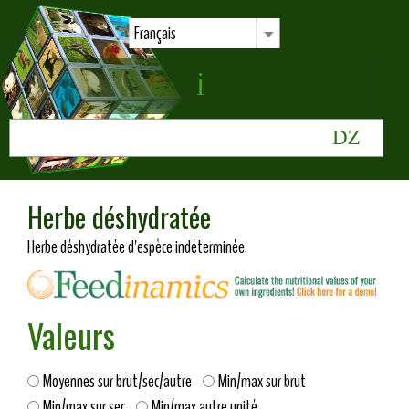
Français
Herbe déshydratée
Herbe déshydratée d'espèce indéterminée.
Valeurs
Moyennes sur brut/sec/autre
Min/max sur brut
Min/max sur sec
Min/max autre unité