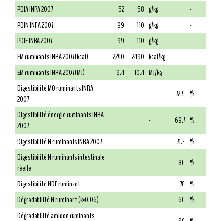
PDIA INRA 2007
52
58
g/kg
-
PDIN INRA 2007
99
110
g/kg
-
PDIE INRA 2007
99
110
g/kg
-
EM ruminants INRA 2007 (kcal)
2240
2490
kcal/kg
-
EM ruminants INRA 2007 (MJ)
9.4
10.4
MJ/kg
-
Digestibilité MO ruminants INRA
-
72.9
%
2007
Digestibilité énergie ruminants INRA
-
69.7
%
2007
Digestibilité N ruminants INRA 2007
-
71.3
%
Digestibilité N ruminants intestinale
-
80
%
réelle
Digestibilité NDF ruminant
-
78
%
Dégradabilité N ruminant (k=0.06)
-
60
%
Dégradabilité amidon ruminants