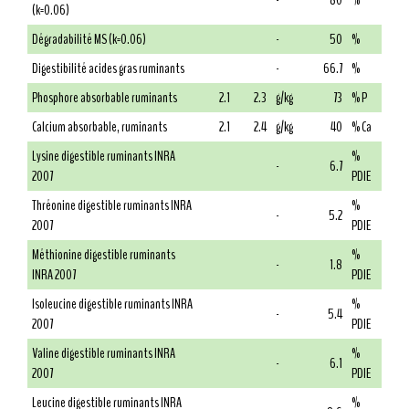
-
80
%
(k=0.06)
Dégradabilité MS (k=0.06)
-
50
%
Digestibilité acides gras ruminants
-
66.7
%
Phosphore absorbable ruminants
2.1
2.3
g/kg
73
% P
Calcium absorbable, ruminants
2.1
2.4
g/kg
40
% Ca
Lysine digestible ruminants INRA
%
-
6.7
2007
PDIE
Thréonine digestible ruminants INRA
%
-
5.2
2007
PDIE
Méthionine digestible ruminants
%
-
1.8
INRA 2007
PDIE
Isoleucine digestible ruminants INRA
%
-
5.4
2007
PDIE
Valine digestible ruminants INRA
%
-
6.1
2007
PDIE
Leucine digestible ruminants INRA
%