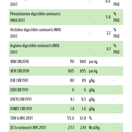
-
8.6
2007
PDIE
Phénylalanine digestible ruminants
%
-
5.4
INRA 2007
PDIE
Histidine digestible ruminants INRA
%
-
2.2
2007
PDIE
Arginine digestible ruminants INRA
%
-
4.7
2007
PDIE
VEM CVB 2018
791
880
par kg
-
VEVI CVB 2018
805
895
par kg
-
DVE CVB 1991
80
89
g/kg
-
OEB CVB 1991
6
6
g/kg
-
DVLYS CVB 1991
4.1
4.5
g/kg
-
DVMET CVB 1991
1.4
1.6
g/kg
-
TDN 1x NRC 2001
55.6
61.8
%
-
DE 1x ruminants NRC 2001
2.53
2.81
Mcal/kg
-