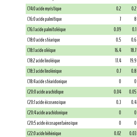
C14:0 acide myristique
0.2
0.2
C16:0 acide palmitique
7
8
C16:1 acide palmitoléique
0.09
0.1
C18:0 acide stéarique
0.5
0.6
C18:1 acide oléique
16.4
18.7
C18:2 acide linoléique
17.4
19.9
C18:3 acide linolénique
0.7
0.8
C18:4 acide stéaridonique
0
0
C20:0 acide arachidique
0.04
0.05
C20:1 acide éicosenoïque
0.3
0.4
C20:4 acide arachidonique
0
0
C20:5 acide éicosapentaénoïque
0
0
C22:0 acide béhénique
0.02
0.03