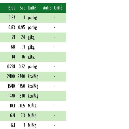
Brut
Sec
Unité
Autre
Unité
0.87
1
par kg
-
0.83
0.95
par kg
-
21
24
g/kg
-
68
77
g/kg
-
-14
-16
g/kg
-
0.281
0.32
par kg
-
2400
2740
kcal/kg
-
1540
1750
kcal/kg
-
1470
1670
kcal/kg
-
10.1
11.5
MJ/kg
-
6.4
7.3
MJ/kg
-
6.1
7
MJ/kg
-