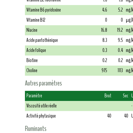
Vitamine B6 pyridoxine
4.6
5.2
mg/
Vitamine B12
0
0
µg/
Niacine
16.8
19.2
mg/
Acide pantothénique
8.3
9.5
mg/
Acide folique
0.3
0.4
mg/
Biotine
0.2
0.2
mg/
Choline
975
1113
mg/
Autres paramètres
Paramètre
Brut
Sec
U
Viscosité utile réelle
-
Activité phytasique
40
40
U
Ruminants