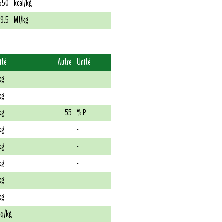
650
kcal/kg
-
19.5
MJ/kg
-
ité
Autre
Unité
kg
-
kg
-
kg
55
% P
kg
-
kg
-
kg
-
kg
-
kg
-
q/kg
-