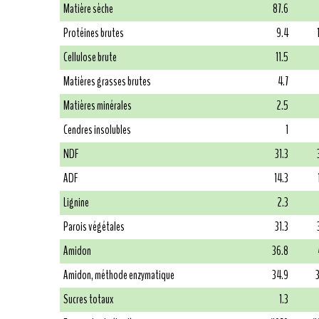
Matière sèche
87.6
Protéines brutes
9.4
Cellulose brute
11.5
Matières grasses brutes
4.7
Matières minérales
2.5
Cendres insolubles
1
NDF
31.3
ADF
14.3
Lignine
2.3
Parois végétales
31.3
Amidon
36.8
Amidon, méthode enzymatique
34.9
Sucres totaux
1.3