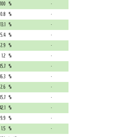
100
%
-
10.8
%
-
13.1
%
-
5.4
%
-
2.9
%
-
1.2
%
-
35.7
%
-
16.3
%
-
2.6
%
-
35.7
%
-
42.1
%
-
39.9
%
-
1.5
%
-