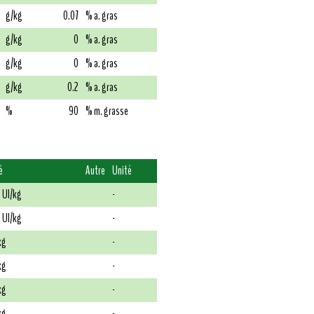
g/kg
0.07
% a. gras
g/kg
0
% a. gras
g/kg
0
% a. gras
g/kg
0.2
% a. gras
%
90
% m. grasse
é
Autre
Unité
 UI/kg
-
 UI/kg
-
kg
-
kg
-
kg
-
kg
-