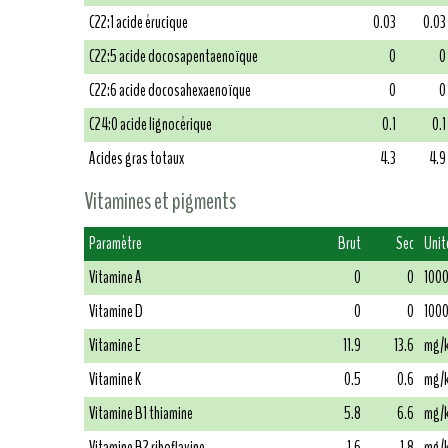
C22:1 acide érucique
0.03
0.03
C22:5 acide docosapentaenoïque
0
0
C22:6 acide docosahexaenoïque
0
0
C24:0 acide lignocérique
0.1
0.1
Acides gras totaux
4.3
4.9
Vitamines et pigments
Paramètre
Brut
Sec
Unit
Vitamine A
0
0
1000
Vitamine D
0
0
1000
Vitamine E
11.9
13.6
mg/
Vitamine K
0.5
0.6
mg/
Vitamine B1 thiamine
5.8
6.6
mg/
Vitamine B2 riboflavine
1.6
1.8
mg/