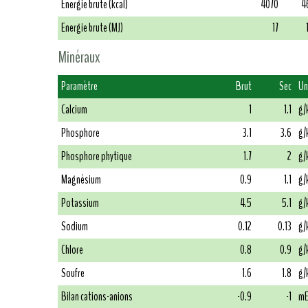
Energie brute (kcal)
4070
4
Energie brute (MJ)
17
Minéraux
Paramètre
Brut
Sec
Un
Calcium
1
1.1
g/
Phosphore
3.1
3.6
g/
Phosphore phytique
1.7
2
g/
Magnésium
0.9
1.1
g/
Potassium
4.5
5.1
g/
Sodium
0.12
0.13
g/
Chlore
0.8
0.9
g/
Soufre
1.6
1.8
g/
Bilan cations-anions
-0.9
-1
mE