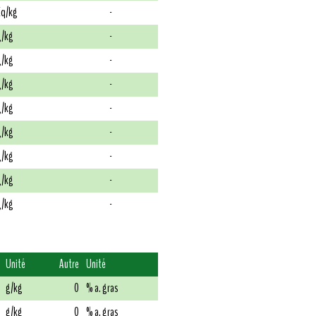
q/kg
-
/kg
-
/kg
-
/kg
-
/kg
-
/kg
-
/kg
-
/kg
-
/kg
-
Unité
Autre
Unité
g/kg
0
% a. gras
g/kg
0
% a. gras