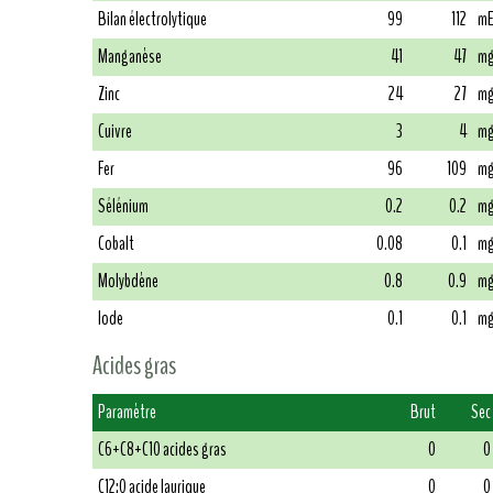
Bilan électrolytique
99
112
mE
Manganèse
41
47
mg
Zinc
24
27
mg
Cuivre
3
4
mg
Fer
96
109
mg
Sélénium
0.2
0.2
mg
Cobalt
0.08
0.1
mg
Molybdène
0.8
0.9
mg
Iode
0.1
0.1
mg
Acides gras
Paramètre
Brut
Sec
C6+C8+C10 acides gras
0
0
C12:0 acide laurique
0
0