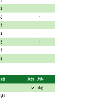
kg
-
kg
-
kg
-
kg
-
kg
-
kg
-
kg
-
nité
Autre
Unité
4.2
mL/g
I/kg
-