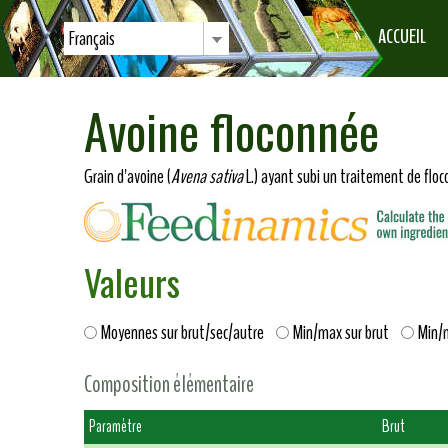
ACCUEIL
Français
Avoine floconnée
Grain d'avoine (
Avena sativa
L.) ayant subi un traitement de flo
Valeurs
Moyennes sur brut/sec/autre
Min/max sur brut
Min/
Composition élémentaire
Paramètre
Brut