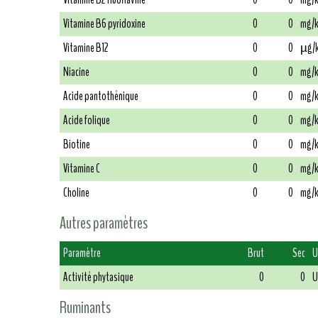
Vitamine B6 pyridoxine
0
0
mg/
Vitamine B12
0
0
µg/
Niacine
0
0
mg/
Acide pantothénique
0
0
mg/
Acide folique
0
0
mg/
Biotine
0
0
mg/
Vitamine C
0
0
mg/
Choline
0
0
mg/
Autres paramètres
Paramètre
Brut
Sec
U
Activité phytasique
0
0
U
Ruminants