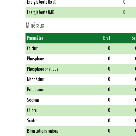
Energie brute (kcal)
0
Energie brute (MJ)
0
Minéraux
Paramètre
Brut
Se
Calcium
0
Phosphore
0
Phosphore phytique
0
Magnésium
0
Potassium
0
Sodium
0
Chlore
0
Soufre
0
Bilan cations-anions
0