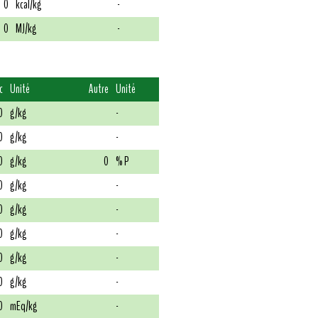
0
kcal/kg
-
0
MJ/kg
-
c
Unité
Autre
Unité
0
g/kg
-
0
g/kg
-
0
g/kg
0
% P
0
g/kg
-
0
g/kg
-
0
g/kg
-
0
g/kg
-
0
g/kg
-
0
mEq/kg
-