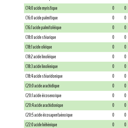
C14:0 acide myristique
0
0
C16:0 acide palmitique
0
0
C16:1 acide palmitoléique
0
0
C18:0 acide stéarique
0
0
C18:1 acide oléique
0
0
C18:2 acide linoléique
0
0
C18:3 acide linolénique
0
0
C18:4 acide stéaridonique
0
0
C20:0 acide arachidique
0
0
C20:1 acide éicosenoïque
0
0
C20:4 acide arachidonique
0
0
C20:5 acide éicosapentaénoïque
0
0
C22:0 acide béhénique
0
0