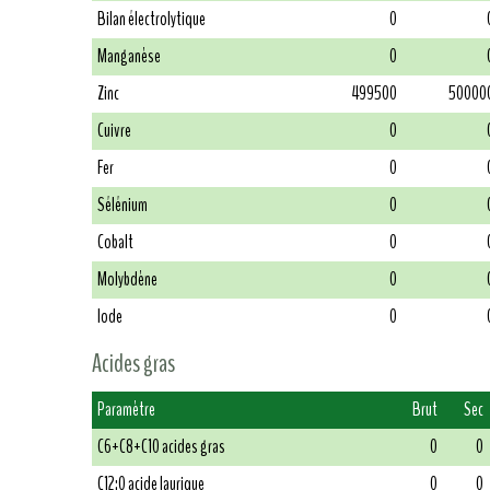
Bilan électrolytique
0
Manganèse
0
Zinc
499500
50000
Cuivre
0
Fer
0
Sélénium
0
Cobalt
0
Molybdène
0
Iode
0
Acides gras
Paramètre
Brut
Sec
C6+C8+C10 acides gras
0
0
C12:0 acide laurique
0
0