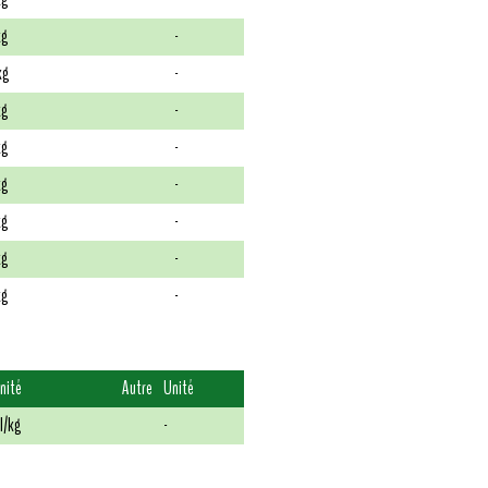
kg
-
kg
-
kg
-
kg
-
kg
-
kg
-
kg
-
kg
-
nité
Autre
Unité
I/kg
-