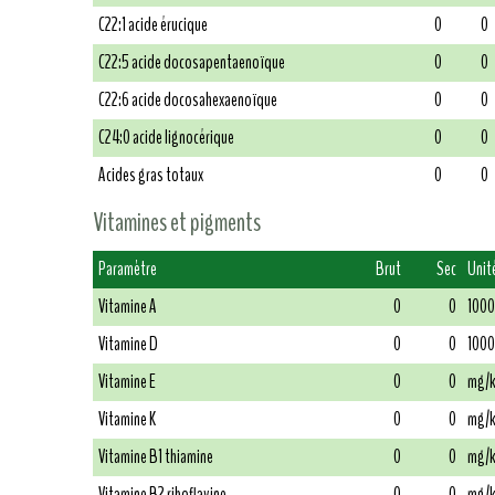
C22:1 acide érucique
0
0
C22:5 acide docosapentaenoïque
0
0
C22:6 acide docosahexaenoïque
0
0
C24:0 acide lignocérique
0
0
Acides gras totaux
0
0
Vitamines et pigments
Paramètre
Brut
Sec
Unit
Vitamine A
0
0
1000
Vitamine D
0
0
1000
Vitamine E
0
0
mg/
Vitamine K
0
0
mg/
Vitamine B1 thiamine
0
0
mg/
Vitamine B2 riboflavine
0
0
mg/