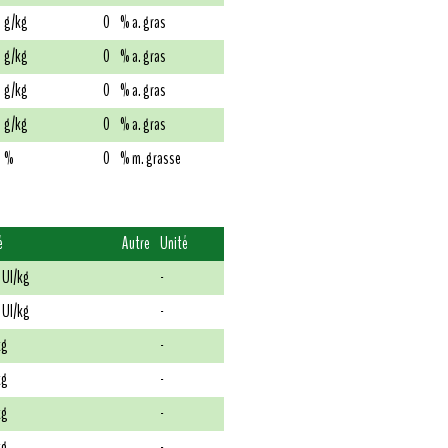
g/kg
0
% a. gras
g/kg
0
% a. gras
g/kg
0
% a. gras
g/kg
0
% a. gras
%
0
% m. grasse
é
Autre
Unité
 UI/kg
-
 UI/kg
-
kg
-
kg
-
kg
-
kg
-