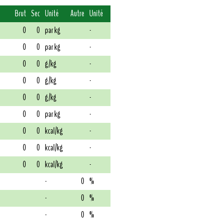
Brut
Sec
Unité
Autre
Unité
0
0
par kg
-
0
0
par kg
-
0
0
g/kg
-
0
0
g/kg
-
0
0
g/kg
-
0
0
par kg
-
0
0
kcal/kg
-
0
0
kcal/kg
-
0
0
kcal/kg
-
-
0
%
-
0
%
-
0
%