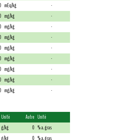
0
mEq/kg
-
0
mg/kg
-
0
mg/kg
-
0
mg/kg
-
0
mg/kg
-
0
mg/kg
-
0
mg/kg
-
0
mg/kg
-
0
mg/kg
-
Unité
Autre
Unité
g/kg
0
% a. gras
g/kg
0
% a. gras