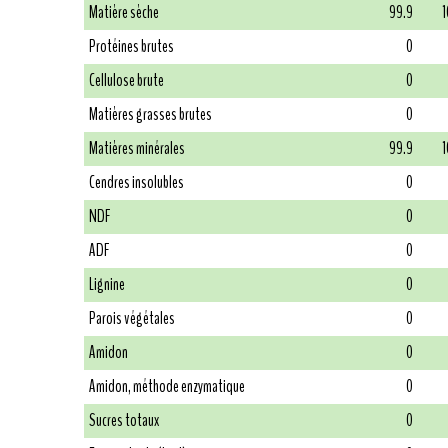
Matière sèche
99.9
1
Protéines brutes
0
Cellulose brute
0
Matières grasses brutes
0
Matières minérales
99.9
1
Cendres insolubles
0
NDF
0
ADF
0
Lignine
0
Parois végétales
0
Amidon
0
Amidon, méthode enzymatique
0
Sucres totaux
0