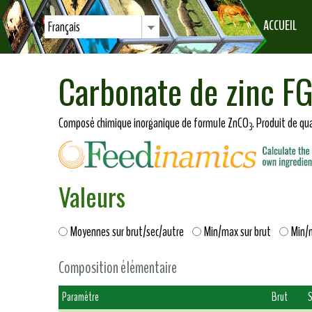
ACCUEIL
Français
Carbonate de zinc F
Composé chimique inorganique de formule ZnCO
. Produit de qu
3
Valeurs
Moyennes sur brut/sec/autre
Min/max sur brut
Min/
Composition élémentaire
Paramètre
Brut
S