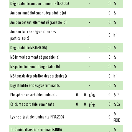
Dégradabilité amidon ruminants (k=0.06)
-
0
%
Amidon immédiatement dégradable (a)
-
0
%
Amidon potentiellement dégradable (b)
-
0
%
Amidon taux de dégradation des
-
0
h-1
particules (c)
Dégradabilité MS (k=0.06)
-
0
%
MS immédiatement dégradable (a)
-
0
%
MS potentiellement dégradable (b)
-
0
%
MS taux de dégradation des particules (c)
-
0
h-1
Digestibilité acides gras ruminants
-
0
%
Phosphore absorbable ruminants
0
0
g/kg
0
% P
Calcium absorbable, ruminants
0
0
g/kg
0
% Ca
%
Lysine digestible ruminants INRA 2007
-
0
PDIE
Thréonine digestible ruminants INRA
%