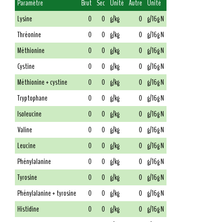
Paramètre
Brut
Sec
Unité
Autre
Unité
Lysine
0
0
g/kg
0
g/16g N
Thréonine
0
0
g/kg
0
g/16g N
Méthionine
0
0
g/kg
0
g/16g N
Cystine
0
0
g/kg
0
g/16g N
Méthionine + cystine
0
0
g/kg
0
g/16g N
Tryptophane
0
0
g/kg
0
g/16g N
Isoleucine
0
0
g/kg
0
g/16g N
Valine
0
0
g/kg
0
g/16g N
Leucine
0
0
g/kg
0
g/16g N
Phénylalanine
0
0
g/kg
0
g/16g N
Tyrosine
0
0
g/kg
0
g/16g N
Phénylalanine + tyrosine
0
0
g/kg
0
g/16g N
Histidine
0
0
g/kg
0
g/16g N