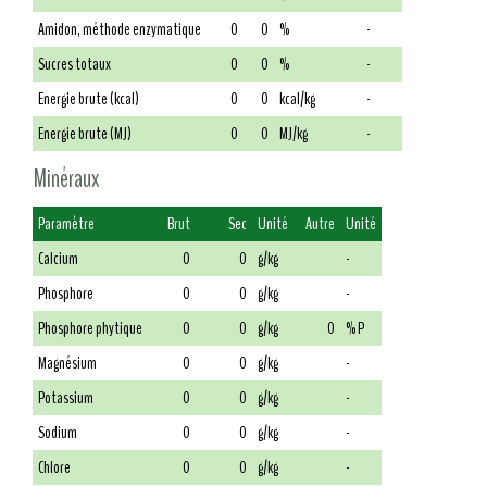
Amidon, méthode enzymatique
0
0
%
-
Sucres totaux
0
0
%
-
Energie brute (kcal)
0
0
kcal/kg
-
Energie brute (MJ)
0
0
MJ/kg
-
Minéraux
Paramètre
Brut
Sec
Unité
Autre
Unité
Calcium
0
0
g/kg
-
Phosphore
0
0
g/kg
-
Phosphore phytique
0
0
g/kg
0
% P
Magnésium
0
0
g/kg
-
Potassium
0
0
g/kg
-
Sodium
0
0
g/kg
-
Chlore
0
0
g/kg
-