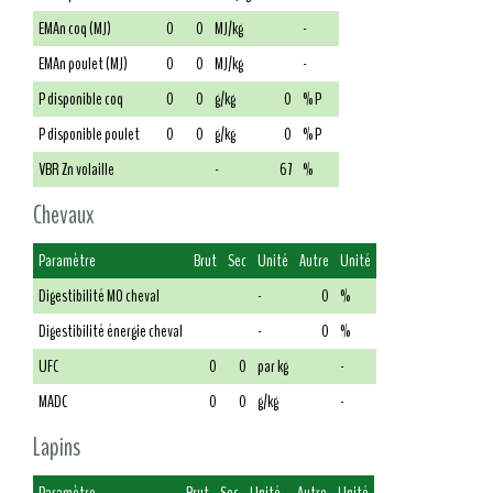
EMAn coq (MJ)
0
0
MJ/kg
-
EMAn poulet (MJ)
0
0
MJ/kg
-
P disponible coq
0
0
g/kg
0
% P
P disponible poulet
0
0
g/kg
0
% P
VBR Zn volaille
-
67
%
Chevaux
Paramètre
Brut
Sec
Unité
Autre
Unité
Digestibilité MO cheval
-
0
%
Digestibilité énergie cheval
-
0
%
UFC
0
0
par kg
-
MADC
0
0
g/kg
-
Lapins