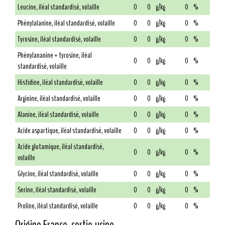
Leucine, iléal standardisé, volaille
0
0
g/kg
0
%
Phénylalanine, iléal standardisé, volaille
0
0
g/kg
0
%
Tyrosine, iléal standardisé, volaille
0
0
g/kg
0
%
Phénylananine + tyrosine, iléal
0
0
g/kg
0
%
standardisé, volaille
Histidine, iléal standardisé, volaille
0
0
g/kg
0
%
Arginine, iléal standardisé, volaille
0
0
g/kg
0
%
Alanine, iléal standardisé, volaille
0
0
g/kg
0
%
Acide aspartique, iléal standardisé, volaille
0
0
g/kg
0
%
Acide glutamique, iléal standardisé,
0
0
g/kg
0
%
volaille
Glycine, iléal standardisé, volaille
0
0
g/kg
0
%
Serine, iléal standardisé, volaille
0
0
g/kg
0
%
Proline, iléal standardisé, volaille
0
0
g/kg
0
%
Origine France, sortie usine