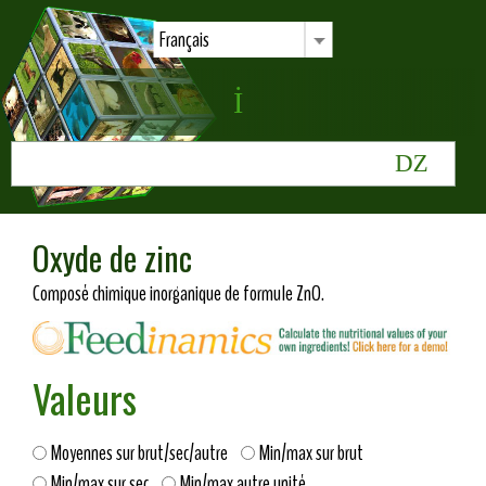
Français
Oxyde de zinc
Composé chimique inorganique de formule ZnO.
Valeurs
Moyennes sur brut/sec/autre
Min/max sur brut
Min/max sur sec
Min/max autre unité