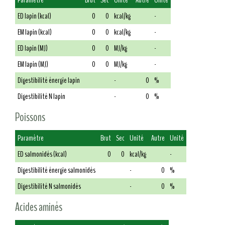
Paramètre
Brut
Sec
Unité
Autre
Unité
ED lapin (kcal)
0
0
kcal/kg
-
EM lapin (kcal)
0
0
kcal/kg
-
ED lapin (MJ)
0
0
MJ/kg
-
EM lapin (MJ)
0
0
MJ/kg
-
Digestibilité énergie lapin
-
0
%
Digestibilité N lapin
-
0
%
Poissons
Paramètre
Brut
Sec
Unité
Autre
Unité
ED salmonidés (kcal)
0
0
kcal/kg
-
Digestibilité énergie salmonidés
-
0
%
Digestibilité N salmonidés
-
0
%
Acides aminés