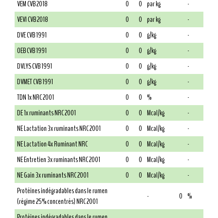
VEM CVB 2018
0
0
par kg
-
VEVI CVB 2018
0
0
par kg
-
DVE CVB 1991
0
0
g/kg
-
OEB CVB 1991
0
0
g/kg
-
DVLYS CVB 1991
0
0
g/kg
-
DVMET CVB 1991
0
0
g/kg
-
TDN 1x NRC 2001
0
0
%
-
DE 1x ruminants NRC 2001
0
0
Mcal/kg
-
NE Lactation 3x ruminants NRC 2001
0
0
Mcal/kg
-
NE Lactation 4x Ruminant NRC
0
0
Mcal/kg
-
NE Entretien 3x ruminants NRC 2001
0
0
Mcal/kg
-
NE Gain 3x ruminants NRC 2001
0
0
Mcal/kg
-
Protéines indégradables dans le rumen
-
0
%
(régime 25% concentrés) NRC 2001
Protéines indégradables dans le rumen