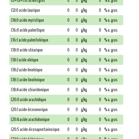
C6+C8+C10 acides gras
0
0
g/kg
0
% a. gras
C12:0 acide laurique
0
0
g/kg
0
% a. gras
C14:0 acide myristique
0
0
g/kg
0
% a. gras
C16:0 acide palmitique
0
0
g/kg
0
% a. gras
C16:1 acide palmitoléique
0
0
g/kg
0
% a. gras
C18:0 acide stéarique
0
0
g/kg
0
% a. gras
C18:1 acide oléique
0
0
g/kg
0
% a. gras
C18:2 acide linoléique
0
0
g/kg
0
% a. gras
C18:3 acide linolénique
0
0
g/kg
0
% a. gras
C18:4 acide stéaridonique
0
0
g/kg
0
% a. gras
C20:0 acide arachidique
0
0
g/kg
0
% a. gras
C20:1 acide éicosenoïque
0
0
g/kg
0
% a. gras
C20:4 acide arachidonique
0
0
g/kg
0
% a. gras
C20:5 acide éicosapentaénoïque
0
0
g/kg
0
% a. gras