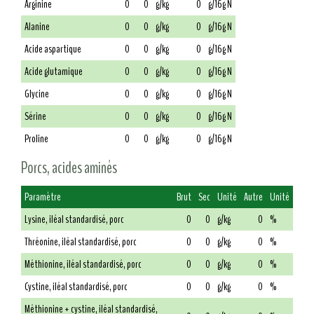
Arginine
0
0
g/kg
0
g/16g N
Alanine
0
0
g/kg
0
g/16g N
Acide aspartique
0
0
g/kg
0
g/16g N
Acide glutamique
0
0
g/kg
0
g/16g N
Glycine
0
0
g/kg
0
g/16g N
Sérine
0
0
g/kg
0
g/16g N
Proline
0
0
g/kg
0
g/16g N
Porcs, acides aminés
Paramètre
Brut
Sec
Unité
Autre
Unité
Lysine, iléal standardisé, porc
0
0
g/kg
0
%
Thréonine, iléal standardisé, porc
0
0
g/kg
0
%
Méthionine, iléal standardisé, porc
0
0
g/kg
0
%
Cystine, iléal standardisé, porc
0
0
g/kg
0
%
Méthionine + cystine, iléal standardisé,