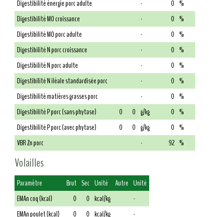
Digestibilité énergie porc adulte
-
0
%
Digestibilité MO croissance
-
0
%
Digestibilité MO porc adulte
-
0
%
Digestibilité N porc croissance
-
0
%
Digestibilité N porc adulte
-
0
%
Digestibilité N iléale standardisée porc
-
0
%
Digestibilité matières grasses porc
-
0
%
Digestibilité P porc (sans phytase)
0
0
g/kg
0
%
Digestibilité P porc (avec phytase)
0
0
g/kg
0
%
VBR Zn porc
-
92
%
Volailles
Paramètre
Brut
Sec
Unité
Autre
Unité
EMAn coq (kcal)
0
0
kcal/kg
-
EMAn poulet (kcal)
0
0
kcal/kg
-