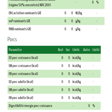
-
0
%
(régime 50% concentrés) NRC 2001
EN Lactation ruminants GfE
0
0
MJ/kg
-
nxP ruminants GfE
0
0
g/kg
-
RNB ruminants GfE
0
0
g/kg
-
Porcs
Paramètre
Brut
Sec
Unité
Autre
Unité
ED porc croissance (kcal)
0
0
kcal/kg
-
EM porc croissance (kcal)
0
0
kcal/kg
-
EN porc croissance (kcal)
0
0
kcal/kg
-
ED porc adulte (kcal)
0
0
kcal/kg
-
EM porc adulte (kcal)
0
0
kcal/kg
-
EN porc adulte (kcal)
0
0
kcal/kg
-
Digestibilité énergie porc croissance
-
0
%