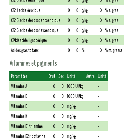
C22:0 acide béhénique
0
0
g/kg
0
% a. gras
C22:1 acide érucique
0
0
g/kg
0
% a. gras
C22:5 acide docosapentaenoïque
0
0
g/kg
0
% a. gras
C22:6 acide docosahexaenoïque
0
0
g/kg
0
% a. gras
C24:0 acide lignocérique
0
0
g/kg
0
% a. gras
Acides gras totaux
0
0
%
0
% m. grasse
Vitamines et pigments
Paramètre
Brut
Sec
Unité
Autre
Unité
Vitamine A
0
0
1000 UI/kg
-
Vitamine D
0
0
1000 UI/kg
-
Vitamine E
0
0
mg/kg
-
Vitamine K
0
0
mg/kg
-
Vitamine B1 thiamine
0
0
mg/kg
-
Vitamine B2 riboflavine
0
0
mg/kg
-