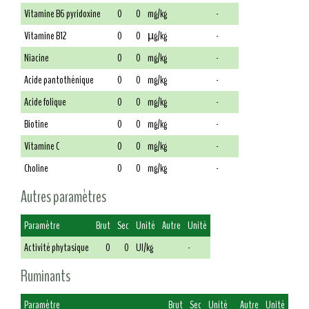
Vitamine B6 pyridoxine
0
0
mg/kg
-
Vitamine B12
0
0
µg/kg
-
Niacine
0
0
mg/kg
-
Acide pantothénique
0
0
mg/kg
-
Acide folique
0
0
mg/kg
-
Biotine
0
0
mg/kg
-
Vitamine C
0
0
mg/kg
-
Choline
0
0
mg/kg
-
Autres paramètres
Paramètre
Brut
Sec
Unité
Autre
Unité
Activité phytasique
0
0
UI/kg
-
Ruminants
Paramètre
Brut
Sec
Unité
Autre
Unité