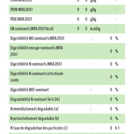
PDIA INRA 2007
0
0
g/kg
-
PDIN INRA 2007
0
0
g/kg
-
PDIE INRA 2007
0
0
g/kg
-
EM ruminants INRA 2007 (kcal)
0
0
kcal/kg
-
Digestibilité MO ruminants INRA 2007
-
0
%
Digestibilité énergie ruminants INRA
-
0
%
2007
Digestibilité N ruminants INRA 2007
-
0
%
Digestibilité N ruminants intestinale
-
0
%
réelle
Digestibilité NDF ruminant
-
0
%
Dégradabilité N ruminant (k=0.06)
-
0
%
N immédiatement dégradable (a)
-
0
%
N potentiellement dégradable (b)
-
0
%
N taux de dégradation des particules (c)
-
0
h-1