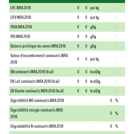
UFL INRA 2018
0
0
par kg
-
UFV INRA 2018
0
0
par kg
-
PDIA INRA 2018
0
0
g/kg
-
PDI INRA 2018
0
0
g/kg
-
Balance protéique du rumen INRA 2018
0
0
g/kg
-
Valeur d'encombrement ruminants INRA
0
0
par kg
-
2018
EM ruminants INRA 2018 (kcal)
0
0
kcal/kg
-
EN Lait ruminants INRA 2018 (kcal)
0
0
kcal/kg
-
EN Viande ruminants INRA 2018 (kcal)
0
0
kcal/kg
-
Digestibilité MO ruminants INRA 2018
-
0
%
Digestibilité énergie ruminants INRA
-
0
%
2018
Dégradabilité N ruminants INRA 2018
-
0
%