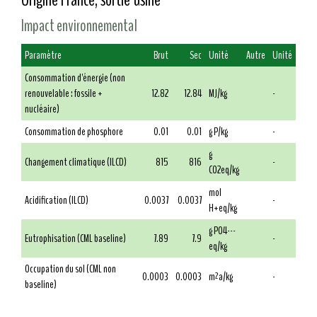
Impact environnemental
Paramètre
Brut
Sec
Unité
Autre
Unité
Consommation d'énergie (non
renouvelable : fossile +
12.82
12.84
MJ/kg
-
nucléaire)
Consommation de phosphore
0.01
0.01
g P/kg
-
g
Changement climatique (ILCD)
815
816
-
CO2eq/kg
mol
Acidification (ILCD)
0.0037
0.0037
-
H+eq/kg
g PO4---
Eutrophisation (CML baseline)
7.89
7.9
-
eq/kg
Occupation du sol (CML non
0.0003
0.0003
m²a/kg
-
baseline)