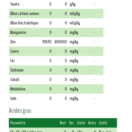
Soufre
0
0
g/kg
-
Bilan cations-anions
0
0
mEq/kg
-
Bilan électrolytique
0
0
mEq/kg
-
Manganèse
0
0
mg/kg
-
Zinc
798773
800000
mg/kg
-
Cuivre
0
0
mg/kg
-
Fer
0
0
mg/kg
-
Sélénium
0
0
mg/kg
-
Cobalt
0
0
mg/kg
-
Molybdène
0
0
mg/kg
-
Iode
0
0
mg/kg
-
Acides gras
Paramètre
Brut
Sec
Unité
Autre
Unité