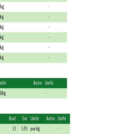
/kg
-
kg
-
kg
-
kg
-
kg
-
kg
-
nité
Autre
Unité
I/kg
-
Brut
Sec
Unité
Autre
Unité
1.1
1.25
par kg
-