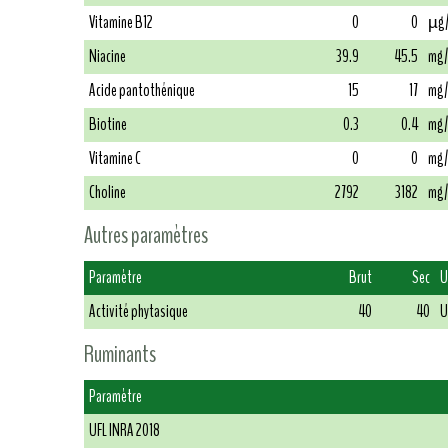
Vitamine B12
0
0
µg
Niacine
39.9
45.5
mg/
Acide pantothénique
15
17
mg/
Biotine
0.3
0.4
mg/
Vitamine C
0
0
mg/
Choline
2792
3182
mg/
Autres paramètres
Paramètre
Brut
Sec
U
Activité phytasique
40
40
U
Ruminants
Paramètre
UFL INRA 2018