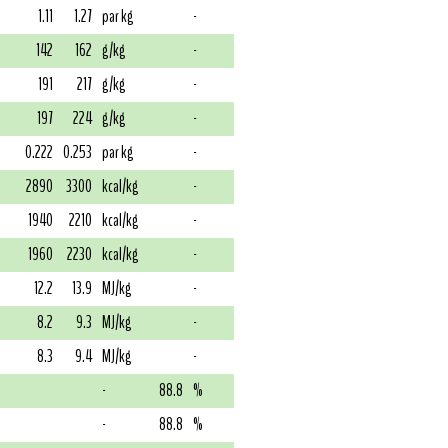
1.11
1.27
par kg
-
142
162
g/kg
-
191
217
g/kg
-
197
224
g/kg
-
0.222
0.253
par kg
-
2890
3300
kcal/kg
-
1940
2210
kcal/kg
-
1960
2230
kcal/kg
-
12.2
13.9
MJ/kg
-
8.2
9.3
MJ/kg
-
8.3
9.4
MJ/kg
-
-
88.8
%
-
88.8
%