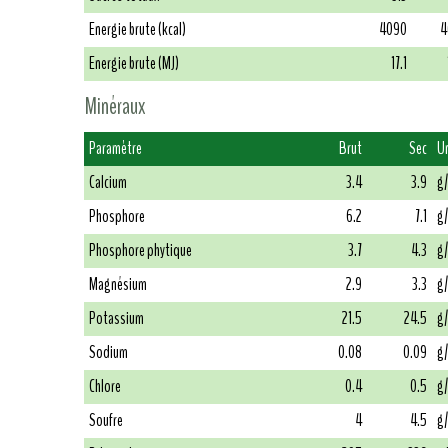
Energie brute (kcal)
4090
4
Energie brute (MJ)
17.1
Minéraux
Paramètre
Brut
Sec
U
Calcium
3.4
3.9
g
Phosphore
6.2
7.1
g
Phosphore phytique
3.7
4.3
g
Magnésium
2.9
3.3
g
Potassium
21.5
24.5
g
Sodium
0.08
0.09
g
Chlore
0.4
0.5
g
Soufre
4
4.5
g