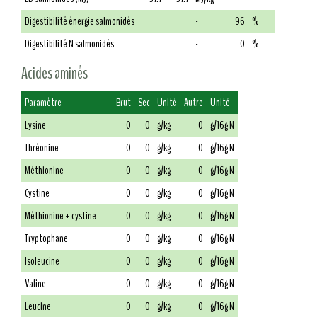
Digestibilité énergie salmonidés
-
96
%
Digestibilité N salmonidés
-
0
%
Acides aminés
Paramètre
Brut
Sec
Unité
Autre
Unité
Lysine
0
0
g/kg
0
g/16g N
Thréonine
0
0
g/kg
0
g/16g N
Méthionine
0
0
g/kg
0
g/16g N
Cystine
0
0
g/kg
0
g/16g N
Méthionine + cystine
0
0
g/kg
0
g/16g N
Tryptophane
0
0
g/kg
0
g/16g N
Isoleucine
0
0
g/kg
0
g/16g N
Valine
0
0
g/kg
0
g/16g N
Leucine
0
0
g/kg
0
g/16g N