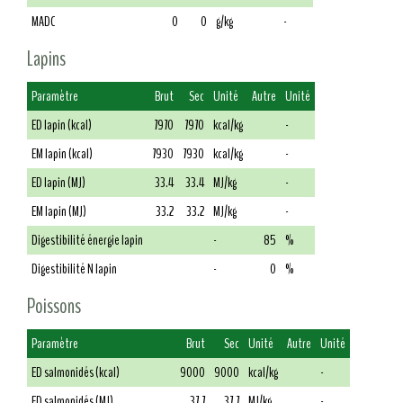
MADC
0
0
g/kg
-
Lapins
Paramètre
Brut
Sec
Unité
Autre
Unité
ED lapin (kcal)
7970
7970
kcal/kg
-
EM lapin (kcal)
7930
7930
kcal/kg
-
ED lapin (MJ)
33.4
33.4
MJ/kg
-
EM lapin (MJ)
33.2
33.2
MJ/kg
-
Digestibilité énergie lapin
-
85
%
Digestibilité N lapin
-
0
%
Poissons
Paramètre
Brut
Sec
Unité
Autre
Unité
ED salmonidés (kcal)
9000
9000
kcal/kg
-
ED salmonidés (MJ)
37.7
37.7
MJ/kg
-