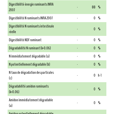
Digestibilité énergie ruminants INRA
-
88
%
2007
Digestibilité N ruminants INRA 2007
-
0
%
Digestibilité N ruminants intestinale
-
0
%
réelle
Digestibilité NDF ruminant
-
0
%
Dégradabilité N ruminant (k=0.06)
-
0
%
N immédiatement dégradable (a)
-
0
%
N potentiellement dégradable (b)
-
0
%
N taux de dégradation des particules
-
0
h-1
(c)
Dégradabilité amidon ruminants
-
0
%
(k=0.06)
Amidon immédiatement dégradable
-
0
%
(a)
Amidon potentiellement dégradable