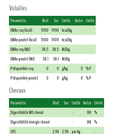
Volailles
Paramètre
Brut
Sec
Unité
Autre
Unité
EMAn coq (kcal)
9190
9190
kcal/kg
-
EMAn poulet (kcal)
9100
9100
kcal/kg
-
EMAn coq (MJ)
38.5
38.5
MJ/kg
-
EMAn poulet (MJ)
38.1
38.1
MJ/kg
-
P disponible coq
0
0
g/kg
0
% P
P disponible poulet
0
0
g/kg
0
% P
Chevaux
Paramètre
Brut
Sec
Unité
Autre
Unité
Digestibilité MO cheval
-
88
%
Digestibilité énergie cheval
-
88
%
UFC
2.96
2.96
par kg
-