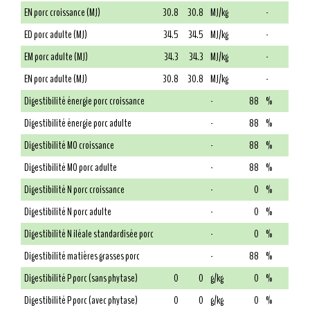
EN porc croissance (MJ)
30.8
30.8
MJ/kg
-
ED porc adulte (MJ)
34.5
34.5
MJ/kg
-
EM porc adulte (MJ)
34.3
34.3
MJ/kg
-
EN porc adulte (MJ)
30.8
30.8
MJ/kg
-
Digestibilité énergie porc croissance
-
88
%
Digestibilité énergie porc adulte
-
88
%
Digestibilité MO croissance
-
88
%
Digestibilité MO porc adulte
-
88
%
Digestibilité N porc croissance
-
0
%
Digestibilité N porc adulte
-
0
%
Digestibilité N iléale standardisée porc
-
0
%
Digestibilité matières grasses porc
-
88
%
Digestibilité P porc (sans phytase)
0
0
g/kg
0
%
Digestibilité P porc (avec phytase)
0
0
g/kg
0
%