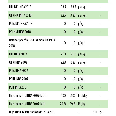
UFL NI4 INRA 2018
3.47
3.47
par kg
-
UFV NI4 INRA 2018
3.75
3.75
par kg
-
PDIA NI4 INRA 2018
0
0
g/kg
-
PDI NI4 INRA 2018
0
0
g/kg
-
Balance protéique du rumen NI4 INRA
0
0
g/kg
-
2018
UFL INRA 2007
2.73
2.73
par kg
-
UFV INRA 2007
2.78
2.78
par kg
-
PDIA INRA 2007
0
0
g/kg
-
PDIN INRA 2007
0
0
g/kg
-
PDIE INRA 2007
0
0
g/kg
-
EM ruminants INRA 2007 (kcal)
7130
7130
kcal/kg
-
EM ruminants INRA 2007 (MJ)
29.8
29.8
MJ/kg
-
Digestibilité MO ruminants INRA 2007
-
90
%