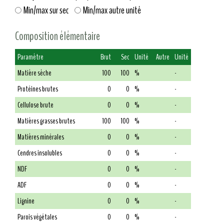
Min/max sur sec
Min/max autre unité
Composition élémentaire
Paramètre
Brut
Sec
Unité
Autre
Unité
Matière sèche
100
100
%
-
Protéines brutes
0
0
%
-
Cellulose brute
0
0
%
-
Matières grasses brutes
100
100
%
-
Matières minérales
0
0
%
-
Cendres insolubles
0
0
%
-
NDF
0
0
%
-
ADF
0
0
%
-
Lignine
0
0
%
-
Parois végétales
0
0
%
-