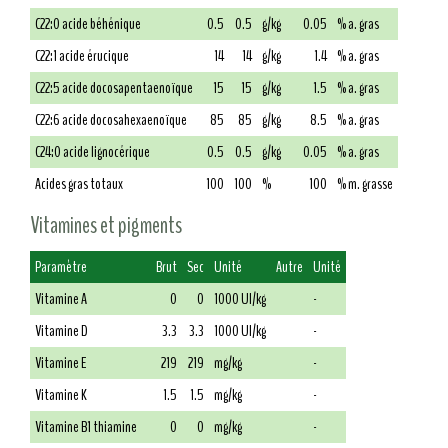
C22:0 acide béhénique
0.5
0.5
g/kg
0.05
% a. gras
C22:1 acide érucique
14
14
g/kg
1.4
% a. gras
C22:5 acide docosapentaenoïque
15
15
g/kg
1.5
% a. gras
C22:6 acide docosahexaenoïque
85
85
g/kg
8.5
% a. gras
C24:0 acide lignocérique
0.5
0.5
g/kg
0.05
% a. gras
Acides gras totaux
100
100
%
100
% m. grasse
Vitamines et pigments
Paramètre
Brut
Sec
Unité
Autre
Unité
Vitamine A
0
0
1000 UI/kg
-
Vitamine D
3.3
3.3
1000 UI/kg
-
Vitamine E
219
219
mg/kg
-
Vitamine K
1.5
1.5
mg/kg
-
Vitamine B1 thiamine
0
0
mg/kg
-