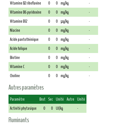
Vitamine B2 riboflavine
0
0
mg/kg
-
Vitamine B6 pyridoxine
0
0
mg/kg
-
Vitamine B12
0
0
µg/kg
-
Niacine
0
0
mg/kg
-
Acide pantothénique
0
0
mg/kg
-
Acide folique
0
0
mg/kg
-
Biotine
0
0
mg/kg
-
Vitamine C
0
0
mg/kg
-
Choline
0
0
mg/kg
-
Autres paramètres
Paramètre
Brut
Sec
Unité
Autre
Unité
Activité phytasique
0
0
UI/kg
-
Ruminants