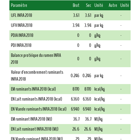
Paramètre
Brut
Sec
Unité
Autre
Unité
UFL INRA 2018
3.61
3.61
par kg
-
UFV INRA 2018
3.94
3.94
par kg
-
PDIA INRA 2018
0
0
g/kg
-
PDI INRA 2018
0
0
g/kg
-
Balance protéique du rumen INRA
0
0
g/kg
-
2018
Valeur d'encombrement ruminants
0.246
0.246
par kg
-
INRA 2018
EM ruminants INRA 2018 (kcal)
8770
8770
kcal/kg
-
EN Lait ruminants INRA 2018 (kcal)
6360
6360
kcal/kg
-
EN Viande ruminants INRA 2018 (kcal)
6940
6940
kcal/kg
-
EM ruminant INRA 2018 (MJ)
36.7
36.7
MJ/kg
-
EN Lait ruminant INRA 2018 (MJ)
26.6
26.6
MJ/kg
-
EN Viande ruminant INRA 2018 (MJ)
29
29
MJ/kg
-