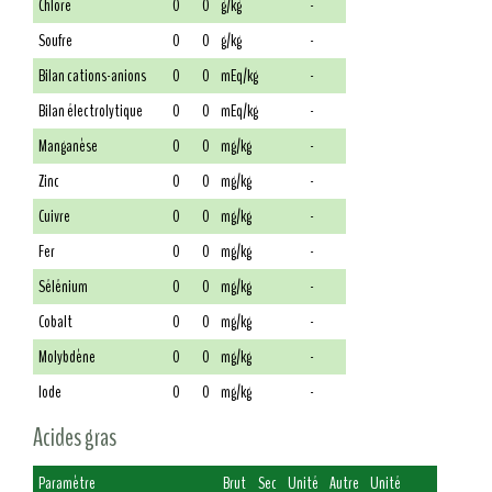
Chlore
0
0
g/kg
-
Soufre
0
0
g/kg
-
Bilan cations-anions
0
0
mEq/kg
-
Bilan électrolytique
0
0
mEq/kg
-
Manganèse
0
0
mg/kg
-
Zinc
0
0
mg/kg
-
Cuivre
0
0
mg/kg
-
Fer
0
0
mg/kg
-
Sélénium
0
0
mg/kg
-
Cobalt
0
0
mg/kg
-
Molybdène
0
0
mg/kg
-
Iode
0
0
mg/kg
-
Acides gras
Paramètre
Brut
Sec
Unité
Autre
Unité