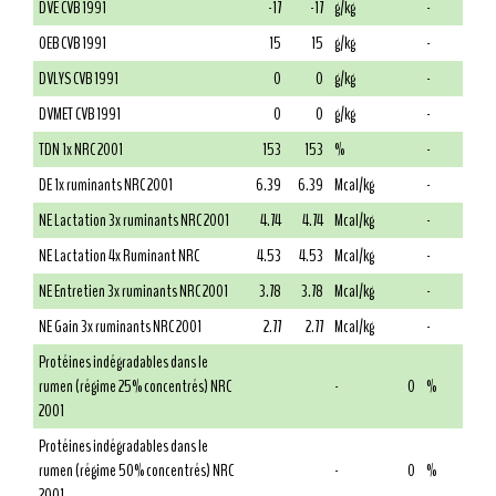
DVE CVB 1991
-17
-17
g/kg
-
OEB CVB 1991
15
15
g/kg
-
DVLYS CVB 1991
0
0
g/kg
-
DVMET CVB 1991
0
0
g/kg
-
TDN 1x NRC 2001
153
153
%
-
DE 1x ruminants NRC 2001
6.39
6.39
Mcal/kg
-
NE Lactation 3x ruminants NRC 2001
4.74
4.74
Mcal/kg
-
NE Lactation 4x Ruminant NRC
4.53
4.53
Mcal/kg
-
NE Entretien 3x ruminants NRC 2001
3.78
3.78
Mcal/kg
-
NE Gain 3x ruminants NRC 2001
2.77
2.77
Mcal/kg
-
Protéines indégradables dans le
rumen (régime 25% concentrés) NRC
-
0
%
2001
Protéines indégradables dans le
rumen (régime 50% concentrés) NRC
-
0
%
2001