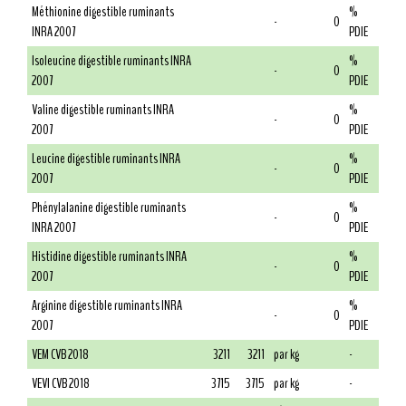
Méthionine digestible ruminants
%
-
0
INRA 2007
PDIE
Isoleucine digestible ruminants INRA
%
-
0
2007
PDIE
Valine digestible ruminants INRA
%
-
0
2007
PDIE
Leucine digestible ruminants INRA
%
-
0
2007
PDIE
Phénylalanine digestible ruminants
%
-
0
INRA 2007
PDIE
Histidine digestible ruminants INRA
%
-
0
2007
PDIE
Arginine digestible ruminants INRA
%
-
0
2007
PDIE
VEM CVB 2018
3211
3211
par kg
-
VEVI CVB 2018
3715
3715
par kg
-