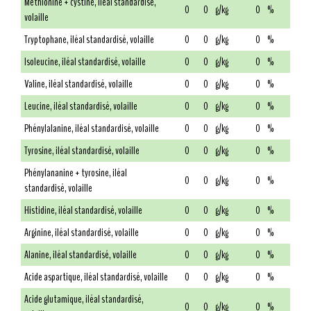
Méthionine + cystine, iléal standardisé,
0
0
g/kg
0
%
volaille
Tryptophane, iléal standardisé, volaille
0
0
g/kg
0
%
Isoleucine, iléal standardisé, volaille
0
0
g/kg
0
%
Valine, iléal standardisé, volaille
0
0
g/kg
0
%
Leucine, iléal standardisé, volaille
0
0
g/kg
0
%
Phénylalanine, iléal standardisé, volaille
0
0
g/kg
0
%
Tyrosine, iléal standardisé, volaille
0
0
g/kg
0
%
Phénylananine + tyrosine, iléal
0
0
g/kg
0
%
standardisé, volaille
Histidine, iléal standardisé, volaille
0
0
g/kg
0
%
Arginine, iléal standardisé, volaille
0
0
g/kg
0
%
Alanine, iléal standardisé, volaille
0
0
g/kg
0
%
Acide aspartique, iléal standardisé, volaille
0
0
g/kg
0
%
Acide glutamique, iléal standardisé,
0
0
g/kg
0
%