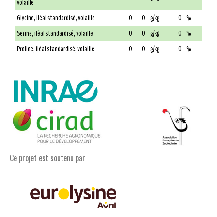
volaille
Glycine, iléal standardisé, volaille
0
0
g/kg
0
%
Serine, iléal standardisé, volaille
0
0
g/kg
0
%
Proline, iléal standardisé, volaille
0
0
g/kg
0
%
Ce projet est soutenu par