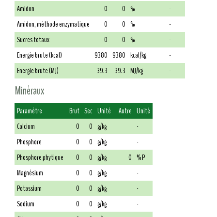
Amidon
0
0
%
-
Amidon, méthode enzymatique
0
0
%
-
Sucres totaux
0
0
%
-
Energie brute (kcal)
9380
9380
kcal/kg
-
Energie brute (MJ)
39.3
39.3
MJ/kg
-
Minéraux
Paramètre
Brut
Sec
Unité
Autre
Unité
Calcium
0
0
g/kg
-
Phosphore
0
0
g/kg
-
Phosphore phytique
0
0
g/kg
0
% P
Magnésium
0
0
g/kg
-
Potassium
0
0
g/kg
-
Sodium
0
0
g/kg
-