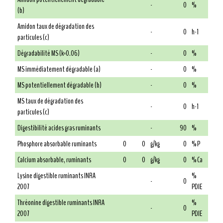
-
0
%
(b)
Amidon taux de dégradation des
-
0
h-1
particules (c)
Dégradabilité MS (k=0.06)
-
0
%
MS immédiatement dégradable (a)
-
0
%
MS potentiellement dégradable (b)
-
0
%
MS taux de dégradation des
-
0
h-1
particules (c)
Digestibilité acides gras ruminants
-
90
%
Phosphore absorbable ruminants
0
0
g/kg
0
% P
Calcium absorbable, ruminants
0
0
g/kg
0
% Ca
Lysine digestible ruminants INRA
%
-
0
2007
PDIE
Thréonine digestible ruminants INRA
%
-
0
2007
PDIE