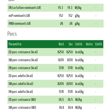
EN Lactation ruminants GfE
19.3
19.3
MJ/kg
-
nxP ruminants GfE
152
152
g/kg
-
RNB ruminants GfE
-24
-24
g/kg
-
Porcs
Paramètre
Brut
Sec
Unité
Autre
Unité
ED porc croissance (kcal)
8250
8250
kcal/kg
-
EM porc croissance (kcal)
8210
8210
kcal/kg
-
EN porc croissance (kcal)
7370
7370
kcal/kg
-
ED porc adulte (kcal)
8250
8250
kcal/kg
-
EM porc adulte (kcal)
8200
8200
kcal/kg
-
EN porc adulte (kcal)
7370
7370
kcal/kg
-
ED porc croissance (MJ)
34.5
34.5
MJ/kg
-
EM porc croissance (MJ)
34.4
34.4
MJ/kg
-