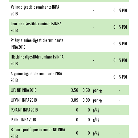
Valine digestible ruminants INRA
-
0
% PDI
2018
Leucine digestible ruminants INRA
-
0
% PDI
2018
Phénylalanine digestible ruminants
-
0
% PDI
INRA 2018
Histidine digestible ruminants INRA
-
0
% PDI
2018
Arginine digestible ruminants INRA
-
0
% PDI
2018
UFL NI1 INRA 2018
3.58
3.58
par kg
-
UFV NI1 INRA 2018
3.89
3.89
par kg
-
PDIA NI1 INRA 2018
0
0
g/kg
-
PDI NI1 INRA 2018
0
0
g/kg
-
Balance protéique du rumen NI1 INRA
0
0
g/kg
-
2018