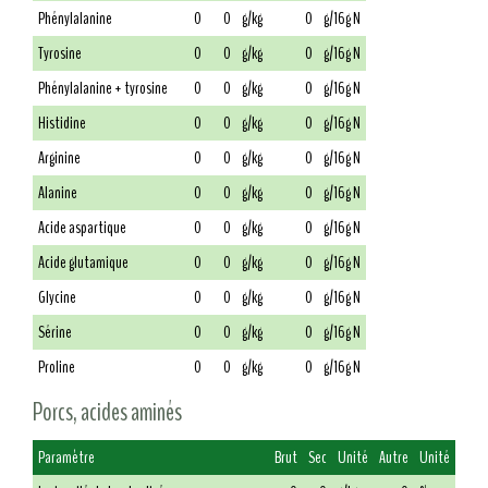
Phénylalanine
0
0
g/kg
0
g/16g N
Tyrosine
0
0
g/kg
0
g/16g N
Phénylalanine + tyrosine
0
0
g/kg
0
g/16g N
Histidine
0
0
g/kg
0
g/16g N
Arginine
0
0
g/kg
0
g/16g N
Alanine
0
0
g/kg
0
g/16g N
Acide aspartique
0
0
g/kg
0
g/16g N
Acide glutamique
0
0
g/kg
0
g/16g N
Glycine
0
0
g/kg
0
g/16g N
Sérine
0
0
g/kg
0
g/16g N
Proline
0
0
g/kg
0
g/16g N
Porcs, acides aminés
Paramètre
Brut
Sec
Unité
Autre
Unité