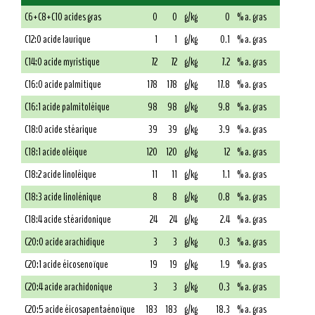
C6+C8+C10 acides gras
0
0
g/kg
0
% a. gras
C12:0 acide laurique
1
1
g/kg
0.1
% a. gras
C14:0 acide myristique
72
72
g/kg
7.2
% a. gras
C16:0 acide palmitique
178
178
g/kg
17.8
% a. gras
C16:1 acide palmitoléique
98
98
g/kg
9.8
% a. gras
C18:0 acide stéarique
39
39
g/kg
3.9
% a. gras
C18:1 acide oléique
120
120
g/kg
12
% a. gras
C18:2 acide linoléique
11
11
g/kg
1.1
% a. gras
C18:3 acide linolénique
8
8
g/kg
0.8
% a. gras
C18:4 acide stéaridonique
24
24
g/kg
2.4
% a. gras
C20:0 acide arachidique
3
3
g/kg
0.3
% a. gras
C20:1 acide éicosenoïque
19
19
g/kg
1.9
% a. gras
C20:4 acide arachidonique
3
3
g/kg
0.3
% a. gras
C20:5 acide éicosapentaénoïque
183
183
g/kg
18.3
% a. gras