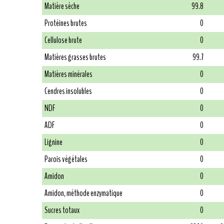
Matière sèche
99.8
Protéines brutes
0
Cellulose brute
0
Matières grasses brutes
99.7
Matières minérales
0
Cendres insolubles
0
NDF
0
ADF
0
Lignine
0
Parois végétales
0
Amidon
0
Amidon, méthode enzymatique
0
Sucres totaux
0