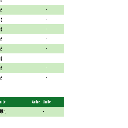
kg
-
kg
-
kg
-
kg
-
kg
-
kg
-
kg
-
kg
-
nité
Autre
Unité
I/kg
-