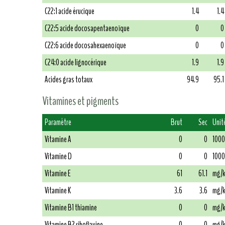
C22:1 acide érucique
1.4
1.4
C22:5 acide docosapentaenoïque
0
0
C22:6 acide docosahexaenoïque
0
0
C24:0 acide lignocérique
1.9
1.9
Acides gras totaux
94.9
95.1
Vitamines et pigments
Paramètre
Brut
Sec
Unit
Vitamine A
0
0
1000
Vitamine D
0
0
1000
Vitamine E
61
61.1
mg/
Vitamine K
3.6
3.6
mg/
Vitamine B1 thiamine
0
0
mg/
Vitamine B2 riboflavine
0
0
mg/