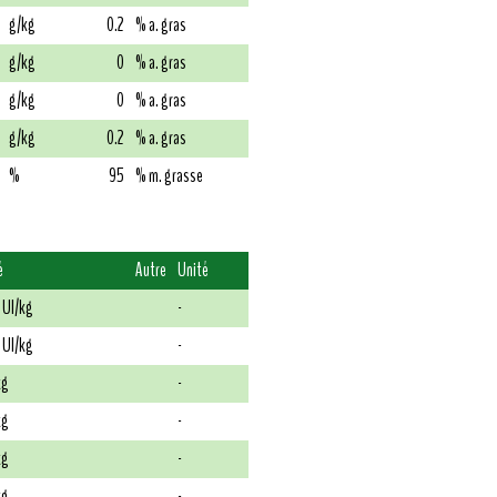
g/kg
0.2
% a. gras
g/kg
0
% a. gras
g/kg
0
% a. gras
g/kg
0.2
% a. gras
%
95
% m. grasse
é
Autre
Unité
 UI/kg
-
 UI/kg
-
kg
-
kg
-
kg
-
kg
-