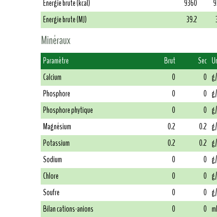
Energie brute (kcal)
9360
9
Energie brute (MJ)
39.2
Minéraux
Paramètre
Brut
Sec
U
Calcium
0
0
g
Phosphore
0
0
g
Phosphore phytique
0
0
g
Magnésium
0.2
0.2
g
Potassium
0.2
0.2
g
Sodium
0
0
g
Chlore
0
0
g
Soufre
0
0
g
Bilan cations-anions
0
0
m