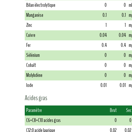
Bilan électrolytique
0
0
m
Manganèse
0.1
0.1
m
Zinc
1
1
m
Cuivre
0.04
0.04
m
Fer
0.4
0.4
m
Sélénium
0
0
m
Cobalt
0
0
m
Molybdène
0
0
m
Iode
0.01
0.01
m
Acides gras
Paramètre
Brut
Sec
C6+C8+C10 acides gras
0
0
C12:0 acide laurique
0.02
0.02