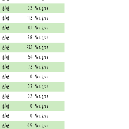
g/kg
0.2
% a. gras
g/kg
11.2
% a. gras
g/kg
0.1
% a. gras
g/kg
3.8
% a. gras
g/kg
23.1
% a. gras
g/kg
54
% a. gras
g/kg
7.2
% a. gras
g/kg
0
% a. gras
g/kg
0.3
% a. gras
g/kg
0.2
% a. gras
g/kg
0
% a. gras
g/kg
0
% a. gras
g/kg
0.5
% a. gras