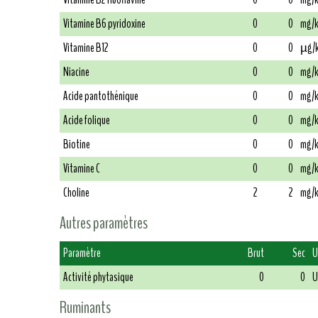
Vitamine B6 pyridoxine
0
0
mg/
Vitamine B12
0
0
µg/
Niacine
0
0
mg/
Acide pantothénique
0
0
mg/
Acide folique
0
0
mg/
Biotine
0
0
mg/
Vitamine C
0
0
mg/
Choline
2
2
mg/
Autres paramètres
Paramètre
Brut
Sec
U
Activité phytasique
0
0
U
Ruminants