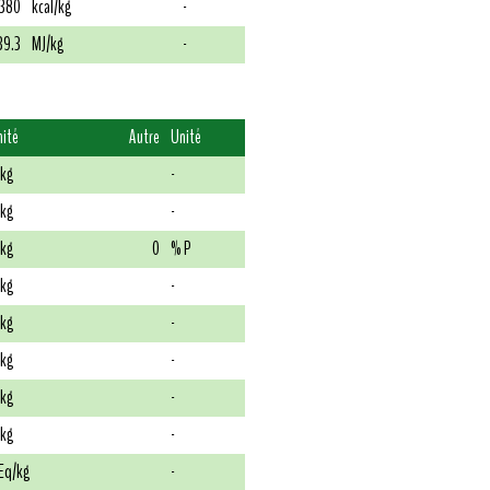
380
kcal/kg
-
39.3
MJ/kg
-
nité
Autre
Unité
/kg
-
/kg
-
/kg
0
% P
/kg
-
/kg
-
/kg
-
/kg
-
/kg
-
Eq/kg
-