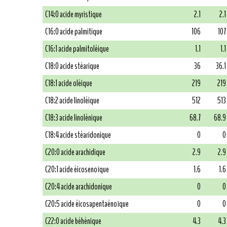
C14:0 acide myristique
2.1
2.1
C16:0 acide palmitique
106
107
C16:1 acide palmitoléique
1.1
1.1
C18:0 acide stéarique
36
36.1
C18:1 acide oléique
219
219
C18:2 acide linoléique
512
513
C18:3 acide linolénique
68.7
68.9
C18:4 acide stéaridonique
0
0
C20:0 acide arachidique
2.9
2.9
C20:1 acide éicosenoïque
1.6
1.6
C20:4 acide arachidonique
0
0
C20:5 acide éicosapentaénoïque
0
0
C22:0 acide béhénique
4.3
4.3