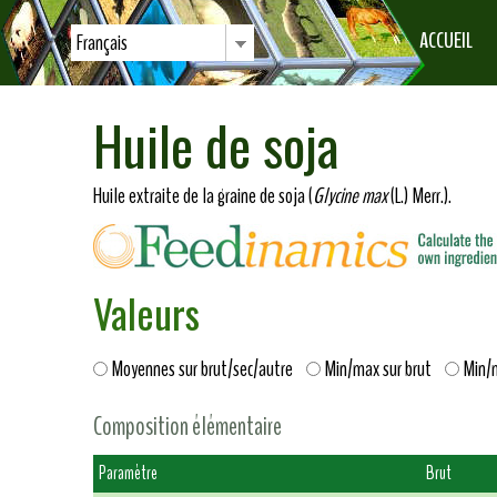
ACCUEIL
Français
Huile de soja
Huile extraite de la graine de soja (
Glycine max
(L.) Merr.).
Valeurs
Moyennes sur brut/sec/autre
Min/max sur brut
Min/
Composition élémentaire
Paramètre
Brut