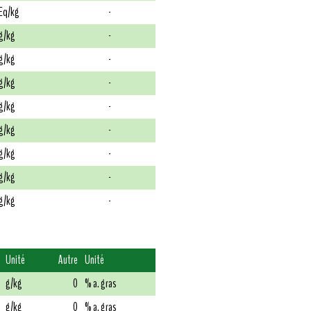
Eq/kg
-
g/kg
-
g/kg
-
g/kg
-
g/kg
-
g/kg
-
g/kg
-
g/kg
-
g/kg
-
Unité
Autre
Unité
g/kg
0
% a. gras
g/kg
0
% a. gras