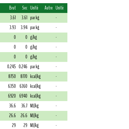
Brut
Sec
Unité
Autre
Unité
3.61
3.61
par kg
-
3.93
3.94
par kg
-
0
0
g/kg
-
0
0
g/kg
-
0
0
g/kg
-
0.245
0.246
par kg
-
8750
8770
kcal/kg
-
6350
6360
kcal/kg
-
6920
6940
kcal/kg
-
36.6
36.7
MJ/kg
-
26.6
26.6
MJ/kg
-
29
29
MJ/kg
-