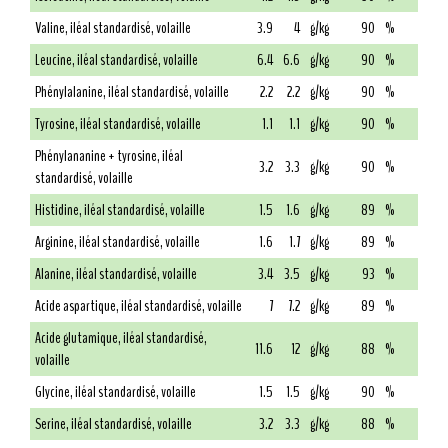
Valine, iléal standardisé, volaille
3.9
4
g/kg
90
%
Leucine, iléal standardisé, volaille
6.4
6.6
g/kg
90
%
Phénylalanine, iléal standardisé, volaille
2.2
2.2
g/kg
90
%
Tyrosine, iléal standardisé, volaille
1.1
1.1
g/kg
90
%
Phénylananine + tyrosine, iléal
3.2
3.3
g/kg
90
%
standardisé, volaille
Histidine, iléal standardisé, volaille
1.5
1.6
g/kg
89
%
Arginine, iléal standardisé, volaille
1.6
1.7
g/kg
89
%
Alanine, iléal standardisé, volaille
3.4
3.5
g/kg
93
%
Acide aspartique, iléal standardisé, volaille
7
7.2
g/kg
89
%
Acide glutamique, iléal standardisé,
11.6
12
g/kg
88
%
volaille
Glycine, iléal standardisé, volaille
1.5
1.5
g/kg
90
%
Serine, iléal standardisé, volaille
3.2
3.3
g/kg
88
%