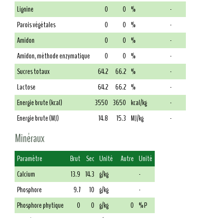
Lignine
0
0
%
-
Parois végétales
0
0
%
-
Amidon
0
0
%
-
Amidon, méthode enzymatique
0
0
%
-
Sucres totaux
64.2
66.2
%
-
Lactose
64.2
66.2
%
-
Energie brute (kcal)
3550
3650
kcal/kg
-
Energie brute (MJ)
14.8
15.3
MJ/kg
-
Minéraux
Paramètre
Brut
Sec
Unité
Autre
Unité
Calcium
13.9
14.3
g/kg
-
Phosphore
9.7
10
g/kg
-
Phosphore phytique
0
0
g/kg
0
% P