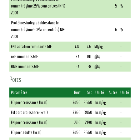
rumen (régime 25% concentrés) NRC
-
5
%
2001
Protéines indégradables dans le
rumen (régime 50% concentrés) NRC
-
6
%
2001
EN Lactation ruminants GfE
7.4
7.6
MJ/kg
-
nxP ruminants GfE
137
141
g/kg
-
RNB ruminants GfE
-7
-8
g/kg
-
Porcs
Paramètre
Brut
Sec
Unité
Autre
Unité
ED porc croissance (kcal)
3450
3560
kcal/kg
-
EM porc croissance (kcal)
3360
3460
kcal/kg
-
EN porc croissance (kcal)
2710
2790
kcal/kg
-
ED porc adulte (kcal)
3450
3560
kcal/kg
-