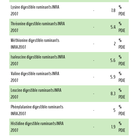
Lysine digestible ruminants INRA
%
-
7.8
2007
PDIE
Thréonine digestible ruminants INRA
%
-
5.4
2007
PDIE
Méthionine digestible ruminants
%
-
2
INRA 2007
PDIE
Isoleucine digestible ruminants INRA
%
-
5.6
2007
PDIE
Valine digestible ruminants INRA
%
-
5.9
2007
PDIE
Leucine digestible ruminants INRA
%
-
8.3
2007
PDIE
Phénylalanine digestible ruminants
%
-
5
INRA 2007
PDIE
Histidine digestible ruminants INRA
%
-
1.9
2007
PDIE