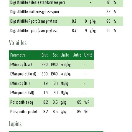
Digestibilité N iléale standardisée porc
-
81
%
Digestibilité matières grasses porc
-
88
%
Digestibilité P porc (sans phytase)
8.7
9
g/kg
90
%
Digestibilité P porc (avec phytase)
8.7
9
g/kg
90
%
Volailles
Paramètre
Brut
Sec
Unité
Autre
Unité
EMAn coq (kcal)
1890
1940
kcal/kg
-
EMAn poulet (kcal)
1890
1940
kcal/kg
-
EMAn coq (MJ)
7.9
8.1
MJ/kg
-
EMAn poulet (MJ)
7.9
8.1
MJ/kg
-
P disponible coq
8.2
8.5
g/kg
85
% P
P disponible poulet
8.2
8.5
g/kg
85
% P
Lapins