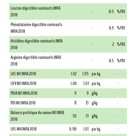
Leucine digestible ruminants INRA
-
8.5
% PDI
2018
Phénylalanine digestible ruminants
-
4.9
% PDI
INRA 2018
Histidine digestible ruminants INRA
-
2
% PDI
2018
Arginine digestible ruminants INRA
-
4.5
% PDI
2018
UFL NI1 INRA 2018
1.02
1.05
par kg
-
UFV NI1 INRA 2018
1.04
1.07
par kg
-
PDIA NI1 INRA 2018
9
9
g/kg
-
PDI NI1 INRA 2018
71
73
g/kg
-
Balance protéique du rumen NI1 INRA
-30
-31
g/kg
-
2018
UFL NI4 INRA 2018
0.98
1.01
par kg
-