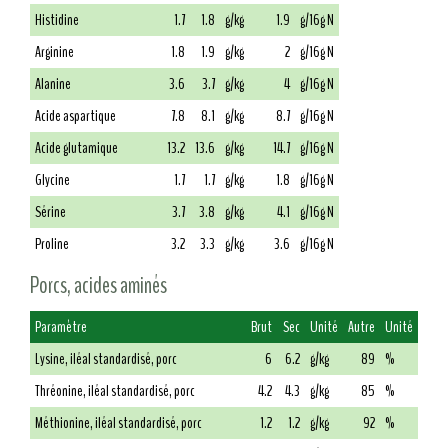
Histidine
1.7
1.8
g/kg
1.9
g/16g N
Arginine
1.8
1.9
g/kg
2
g/16g N
Alanine
3.6
3.7
g/kg
4
g/16g N
Acide aspartique
7.8
8.1
g/kg
8.7
g/16g N
Acide glutamique
13.2
13.6
g/kg
14.7
g/16g N
Glycine
1.7
1.7
g/kg
1.8
g/16g N
Sérine
3.7
3.8
g/kg
4.1
g/16g N
Proline
3.2
3.3
g/kg
3.6
g/16g N
Porcs, acides aminés
Paramètre
Brut
Sec
Unité
Autre
Unité
Lysine, iléal standardisé, porc
6
6.2
g/kg
89
%
Thréonine, iléal standardisé, porc
4.2
4.3
g/kg
85
%
Méthionine, iléal standardisé, porc
1.2
1.2
g/kg
92
%