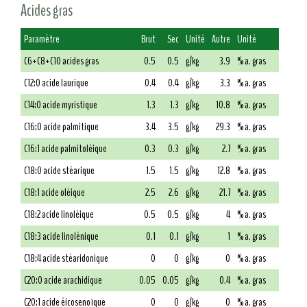
Acides gras
Paramètre
Brut
Sec
Unité
Autre
Unité
C6+C8+C10 acides gras
0.5
0.5
g/kg
3.9
% a. gras
C12:0 acide laurique
0.4
0.4
g/kg
3.3
% a. gras
C14:0 acide myristique
1.3
1.3
g/kg
10.8
% a. gras
C16:0 acide palmitique
3.4
3.5
g/kg
29.3
% a. gras
C16:1 acide palmitoléique
0.3
0.3
g/kg
2.7
% a. gras
C18:0 acide stéarique
1.5
1.5
g/kg
12.8
% a. gras
C18:1 acide oléique
2.5
2.6
g/kg
21.7
% a. gras
C18:2 acide linoléique
0.5
0.5
g/kg
4
% a. gras
C18:3 acide linolénique
0.1
0.1
g/kg
1
% a. gras
C18:4 acide stéaridonique
0
0
g/kg
0
% a. gras
C20:0 acide arachidique
0.05
0.05
g/kg
0.4
% a. gras
C20:1 acide éicosenoïque
0
0
g/kg
0
% a. gras