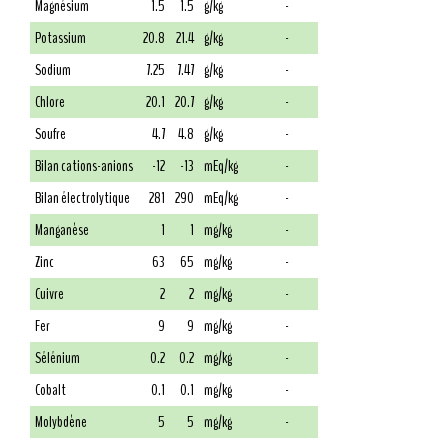
Magnésium
1.5
1.5
g/kg
-
Potassium
20.8
21.4
g/kg
-
Sodium
7.25
7.47
g/kg
-
Chlore
20.1
20.7
g/kg
-
Soufre
4.7
4.8
g/kg
-
Bilan cations-anions
-12
-13
mEq/kg
-
Bilan électrolytique
281
290
mEq/kg
-
Manganèse
1
1
mg/kg
-
Zinc
63
65
mg/kg
-
Cuivre
2
2
mg/kg
-
Fer
9
9
mg/kg
-
Sélénium
0.2
0.2
mg/kg
-
Cobalt
0.1
0.1
mg/kg
-
Molybdène
5
5
mg/kg
-