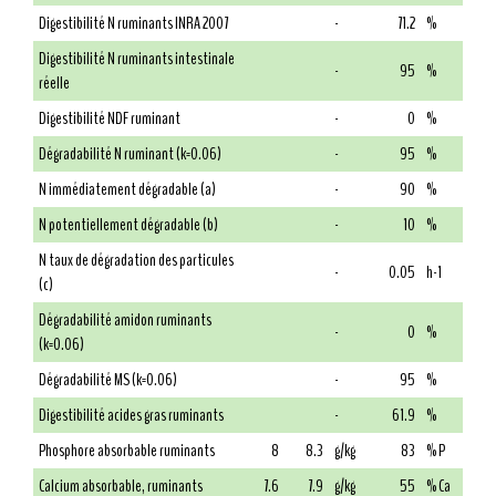
Digestibilité N ruminants INRA 2007
-
71.2
%
Digestibilité N ruminants intestinale
-
95
%
réelle
Digestibilité NDF ruminant
-
0
%
Dégradabilité N ruminant (k=0.06)
-
95
%
N immédiatement dégradable (a)
-
90
%
N potentiellement dégradable (b)
-
10
%
N taux de dégradation des particules
-
0.05
h-1
(c)
Dégradabilité amidon ruminants
-
0
%
(k=0.06)
Dégradabilité MS (k=0.06)
-
95
%
Digestibilité acides gras ruminants
-
61.9
%
Phosphore absorbable ruminants
8
8.3
g/kg
83
% P
Calcium absorbable, ruminants
7.6
7.9
g/kg
55
% Ca