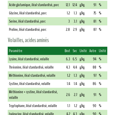
Acide glutamique, iléal standardisé, porc
12.1
12.4
g/kg
91
%
Glycine, iléal standardisé, porc
1.2
1.3
g/kg
75
%
Serine, iléal standardisé, porc
3
3.1
g/kg
81
%
Proline, iléal standardisé, porc
2.8
2.9
g/kg
87
%
Volailles, acides aminés
Paramètre
Brut
Sec
Unité
Autre
Unité
Lysine, iléal standardisé, volaille
6.3
6.5
g/kg
94
%
Thréonine, iléal standardisé, volaille
4.3
4.4
g/kg
88
%
Méthionine, iléal standardisé, volaille
1.2
1.3
g/kg
97
%
Cystine, iléal standardisé, volaille
1.4
1.4
g/kg
86
%
Méthionine + cystine, iléal standardisé,
2.6
2.7
g/kg
91
%
volaille
Tryptophane, iléal standardisé, volaille
1.1
1.2
g/kg
90
%
Isoleucine, iléal standardisé, volaille
4.2
4.3
g/kg
90
%