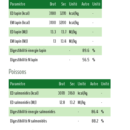
Paramètre
Brut
Sec
Unité
Autre
Unité
ED lapin (kcal)
3180
3270
kcal/kg
-
EM lapin (kcal)
3100
3200
kcal/kg
-
ED lapin (MJ)
13.3
13.7
MJ/kg
-
EM lapin (MJ)
13
13.4
MJ/kg
-
Digestibilité énergie lapin
-
89.6
%
Digestibilité N lapin
-
56.5
%
Poissons
Paramètre
Brut
Sec
Unité
Autre
Unité
ED salmonidés (kcal)
3070
3160
kcal/kg
-
ED salmonidés (MJ)
12.8
13.2
MJ/kg
-
Digestibilité énergie salmonidés
-
86.4
%
Digestibilité N salmonidés
-
88.2
%