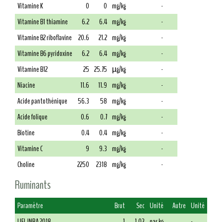
Vitamine K
0
0
mg/kg
-
Vitamine B1 thiamine
6.2
6.4
mg/kg
-
Vitamine B2 riboflavine
20.6
21.2
mg/kg
-
Vitamine B6 pyridoxine
6.2
6.4
mg/kg
-
Vitamine B12
25
25.75
µg/kg
-
Niacine
11.6
11.9
mg/kg
-
Acide pantothénique
56.3
58
mg/kg
-
Acide folique
0.6
0.7
mg/kg
-
Biotine
0.4
0.4
mg/kg
-
Vitamine C
9
9.3
mg/kg
-
Choline
2250
2318
mg/kg
-
Ruminants
Paramètre
Brut
Sec
Unité
Autre
Unité
UFL INRA 2018
1
1.03
par kg
-