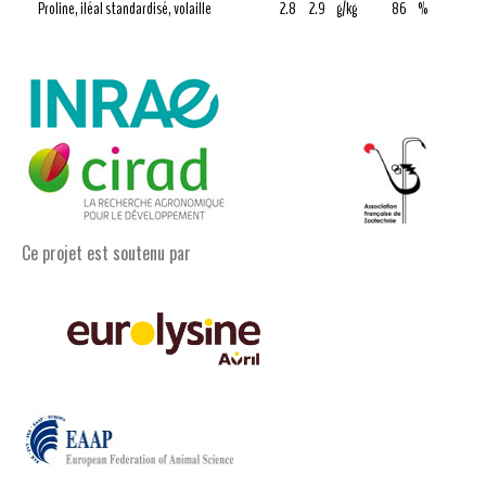
Proline, iléal standardisé, volaille
2.8
2.9
g/kg
86
%
Ce projet est soutenu par