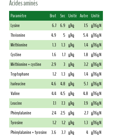
Acides aminés
Paramètre
Brut
Sec
Unité
Autre
Unité
Lysine
6.7
6.9
g/kg
7.5
g/16g N
Thréonine
4.9
5
g/kg
5.4
g/16g N
Méthionine
1.3
1.3
g/kg
1.4
g/16g N
Cystine
1.6
1.7
g/kg
1.8
g/16g N
Méthionine + cystine
2.9
3
g/kg
3.2
g/16g N
Tryptophane
1.2
1.3
g/kg
1.4
g/16g N
Isoleucine
4.6
4.8
g/kg
5.1
g/16g N
Valine
4.4
4.5
g/kg
4.8
g/16g N
Leucine
7.1
7.3
g/kg
7.9
g/16g N
Phénylalanine
2.4
2.5
g/kg
2.7
g/16g N
Tyrosine
1.2
1.2
g/kg
1.3
g/16g N
Phénylalanine + tyrosine
3.6
3.7
g/kg
4
g/16g N