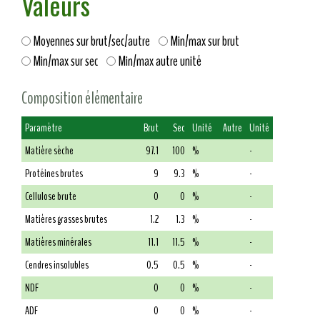
Valeurs
Moyennes sur brut/sec/autre
Min/max sur brut
Min/max sur sec
Min/max autre unité
Composition élémentaire
Paramètre
Brut
Sec
Unité
Autre
Unité
Matière sèche
97.1
100
%
-
Protéines brutes
9
9.3
%
-
Cellulose brute
0
0
%
-
Matières grasses brutes
1.2
1.3
%
-
Matières minérales
11.1
11.5
%
-
Cendres insolubles
0.5
0.5
%
-
NDF
0
0
%
-
ADF
0
0
%
-