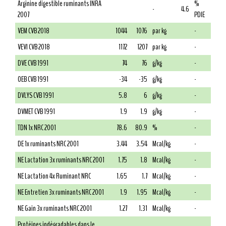
Arginine digestible ruminants INRA
%
-
4.6
2007
PDIE
VEM CVB 2018
1044
1076
par kg
-
VEVI CVB 2018
1172
1207
par kg
-
DVE CVB 1991
74
76
g/kg
-
OEB CVB 1991
-34
-35
g/kg
-
DVLYS CVB 1991
5.8
6
g/kg
-
DVMET CVB 1991
1.9
1.9
g/kg
-
TDN 1x NRC 2001
78.6
80.9
%
-
DE 1x ruminants NRC 2001
3.44
3.54
Mcal/kg
-
NE Lactation 3x ruminants NRC 2001
1.75
1.8
Mcal/kg
-
NE Lactation 4x Ruminant NRC
1.65
1.7
Mcal/kg
-
NE Entretien 3x ruminants NRC 2001
1.9
1.95
Mcal/kg
-
NE Gain 3x ruminants NRC 2001
1.27
1.31
Mcal/kg
-
Protéines indégradables dans le