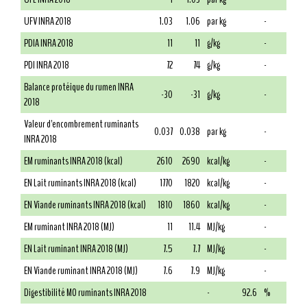
UFV INRA 2018
1.03
1.06
par kg
-
PDIA INRA 2018
11
11
g/kg
-
PDI INRA 2018
72
74
g/kg
-
Balance protéique du rumen INRA
-30
-31
g/kg
-
2018
Valeur d'encombrement ruminants
0.037
0.038
par kg
-
INRA 2018
EM ruminants INRA 2018 (kcal)
2610
2690
kcal/kg
-
EN Lait ruminants INRA 2018 (kcal)
1770
1820
kcal/kg
-
EN Viande ruminants INRA 2018 (kcal)
1810
1860
kcal/kg
-
EM ruminant INRA 2018 (MJ)
11
11.4
MJ/kg
-
EN Lait ruminant INRA 2018 (MJ)
7.5
7.7
MJ/kg
-
EN Viande ruminant INRA 2018 (MJ)
7.6
7.9
MJ/kg
-
Digestibilité MO ruminants INRA 2018
-
92.6
%