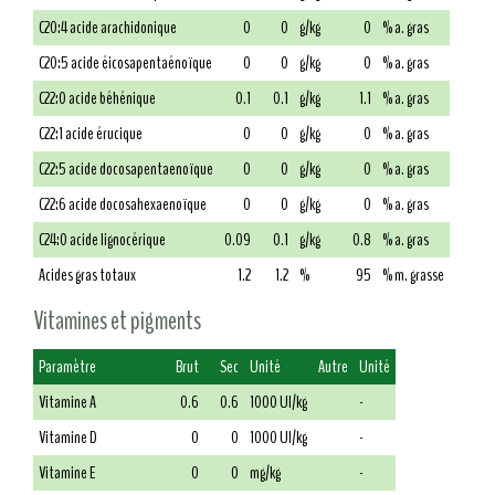
C20:4 acide arachidonique
0
0
g/kg
0
% a. gras
C20:5 acide éicosapentaénoïque
0
0
g/kg
0
% a. gras
C22:0 acide béhénique
0.1
0.1
g/kg
1.1
% a. gras
C22:1 acide érucique
0
0
g/kg
0
% a. gras
C22:5 acide docosapentaenoïque
0
0
g/kg
0
% a. gras
C22:6 acide docosahexaenoïque
0
0
g/kg
0
% a. gras
C24:0 acide lignocérique
0.09
0.1
g/kg
0.8
% a. gras
Acides gras totaux
1.2
1.2
%
95
% m. grasse
Vitamines et pigments
Paramètre
Brut
Sec
Unité
Autre
Unité
Vitamine A
0.6
0.6
1000 UI/kg
-
Vitamine D
0
0
1000 UI/kg
-
Vitamine E
0
0
mg/kg
-