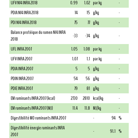
UFV NI4 INRA 2018
0.99
1.02
par kg
-
PDIA NI4 INRA 2018
14
15
g/kg
-
PDI NI4 INRA 2018
75
77
g/kg
-
Balance protéique du rumen NI4 INRA
-33
-34
g/kg
-
2018
UFL INRA 2007
1.05
1.08
par kg
-
UFV INRA 2007
1.07
1.1
par kg
-
PDIA INRA 2007
5
5
g/kg
-
PDIN INRA 2007
54
56
g/kg
-
PDIE INRA 2007
79
81
g/kg
-
EM ruminants INRA 2007 (kcal)
2730
2810
kcal/kg
-
EM ruminants INRA 2007 (MJ)
11.4
11.8
MJ/kg
-
Digestibilité MO ruminants INRA 2007
-
94
%
Digestibilité énergie ruminants INRA
-
91.1
%
2007