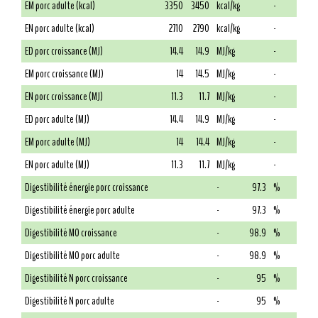
EM porc adulte (kcal)
3350
3450
kcal/kg
-
EN porc adulte (kcal)
2710
2790
kcal/kg
-
ED porc croissance (MJ)
14.4
14.9
MJ/kg
-
EM porc croissance (MJ)
14
14.5
MJ/kg
-
EN porc croissance (MJ)
11.3
11.7
MJ/kg
-
ED porc adulte (MJ)
14.4
14.9
MJ/kg
-
EM porc adulte (MJ)
14
14.4
MJ/kg
-
EN porc adulte (MJ)
11.3
11.7
MJ/kg
-
Digestibilité énergie porc croissance
-
97.3
%
Digestibilité énergie porc adulte
-
97.3
%
Digestibilité MO croissance
-
98.9
%
Digestibilité MO porc adulte
-
98.9
%
Digestibilité N porc croissance
-
95
%
Digestibilité N porc adulte
-
95
%