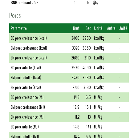
RNB ruminants GfE
-10
-12
g/kg
-
Porcs
Paramètre
Brut
Sec
Unité
Autre
Unité
ED porc croissance (kcal)
3400
3950
kcal/kg
-
EM porc croissance (kcal)
3320
3850
kcal/kg
-
EN porc croissance (kcal)
2680
3110
kcal/kg
-
ED porc adulte (kcal)
3530
4090
kcal/kg
-
EM porc adulte (kcal)
3430
3980
kcal/kg
-
EN porc adulte (kcal)
2740
3180
kcal/kg
-
ED porc croissance (MJ)
14.3
16.5
MJ/kg
-
EM porc croissance (MJ)
13.9
16.1
MJ/kg
-
EN porc croissance (MJ)
11.2
13
MJ/kg
-
ED porc adulte (MJ)
14.8
17.1
MJ/kg
-
EM porc adulte (MJ)
14.4
16.6
MJ/kg
-