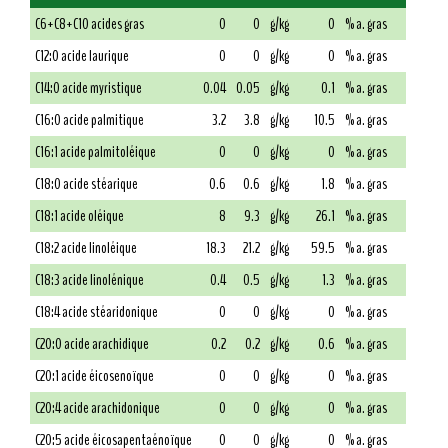
C6+C8+C10 acides gras
0
0
g/kg
0
% a. gras
C12:0 acide laurique
0
0
g/kg
0
% a. gras
C14:0 acide myristique
0.04
0.05
g/kg
0.1
% a. gras
C16:0 acide palmitique
3.2
3.8
g/kg
10.5
% a. gras
C16:1 acide palmitoléique
0
0
g/kg
0
% a. gras
C18:0 acide stéarique
0.6
0.6
g/kg
1.8
% a. gras
C18:1 acide oléique
8
9.3
g/kg
26.1
% a. gras
C18:2 acide linoléique
18.3
21.2
g/kg
59.5
% a. gras
C18:3 acide linolénique
0.4
0.5
g/kg
1.3
% a. gras
C18:4 acide stéaridonique
0
0
g/kg
0
% a. gras
C20:0 acide arachidique
0.2
0.2
g/kg
0.6
% a. gras
C20:1 acide éicosenoïque
0
0
g/kg
0
% a. gras
C20:4 acide arachidonique
0
0
g/kg
0
% a. gras
C20:5 acide éicosapentaénoïque
0
0
g/kg
0
% a. gras