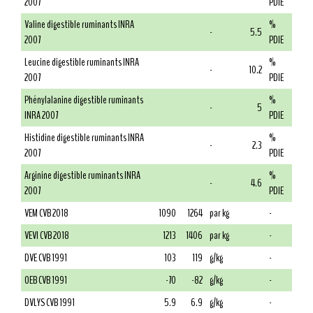
2007
PDIE
Valine digestible ruminants INRA
%
-
5.5
2007
PDIE
Leucine digestible ruminants INRA
%
-
10.2
2007
PDIE
Phénylalanine digestible ruminants
%
-
5
INRA 2007
PDIE
Histidine digestible ruminants INRA
%
-
2.3
2007
PDIE
Arginine digestible ruminants INRA
%
-
4.6
2007
PDIE
VEM CVB 2018
1090
1264
par kg
-
VEVI CVB 2018
1213
1406
par kg
-
DVE CVB 1991
103
119
g/kg
-
OEB CVB 1991
-70
-82
g/kg
-
DVLYS CVB 1991
5.9
6.9
g/kg
-