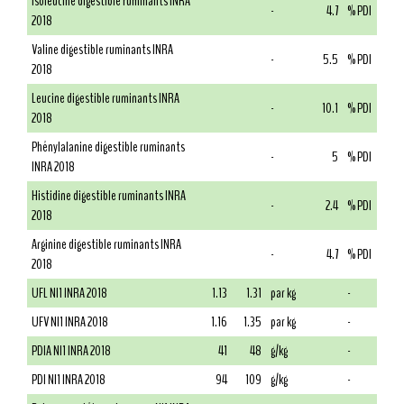
Isoleucine digestible ruminants INRA
-
4.7
% PDI
2018
Valine digestible ruminants INRA
-
5.5
% PDI
2018
Leucine digestible ruminants INRA
-
10.1
% PDI
2018
Phénylalanine digestible ruminants
-
5
% PDI
INRA 2018
Histidine digestible ruminants INRA
-
2.4
% PDI
2018
Arginine digestible ruminants INRA
-
4.7
% PDI
2018
UFL NI1 INRA 2018
1.13
1.31
par kg
-
UFV NI1 INRA 2018
1.16
1.35
par kg
-
PDIA NI1 INRA 2018
41
48
g/kg
-
PDI NI1 INRA 2018
94
109
g/kg
-