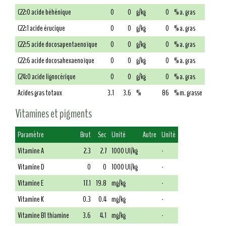
C22:0 acide béhénique
0
0
g/kg
0
% a. gras
C22:1 acide érucique
0
0
g/kg
0
% a. gras
C22:5 acide docosapentaenoïque
0
0
g/kg
0
% a. gras
C22:6 acide docosahexaenoïque
0
0
g/kg
0
% a. gras
C24:0 acide lignocérique
0
0
g/kg
0
% a. gras
Acides gras totaux
3.1
3.6
%
86
% m. grasse
Vitamines et pigments
Paramètre
Brut
Sec
Unité
Autre
Unité
Vitamine A
2.3
2.7
1000 UI/kg
-
Vitamine D
0
0
1000 UI/kg
-
Vitamine E
17.1
19.8
mg/kg
-
Vitamine K
0.3
0.4
mg/kg
-
Vitamine B1 thiamine
3.6
4.1
mg/kg
-