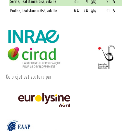
Serine, iléal standardisé, volaille
3.5
4
g/kg
91
%
Proline, iléal standardisé, volaille
6.4
7.4
g/kg
91
%
Ce projet est soutenu par