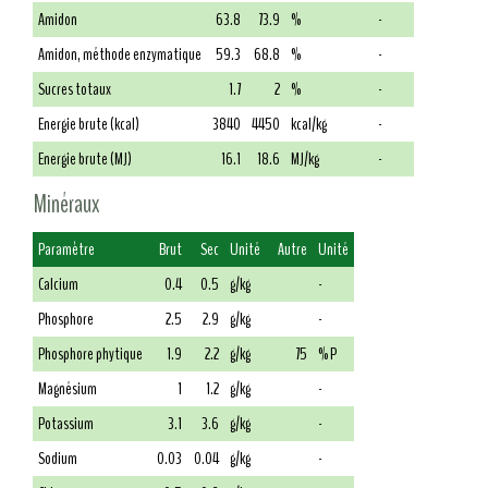
Amidon
63.8
73.9
%
-
Amidon, méthode enzymatique
59.3
68.8
%
-
Sucres totaux
1.7
2
%
-
Energie brute (kcal)
3840
4450
kcal/kg
-
Energie brute (MJ)
16.1
18.6
MJ/kg
-
Minéraux
Paramètre
Brut
Sec
Unité
Autre
Unité
Calcium
0.4
0.5
g/kg
-
Phosphore
2.5
2.9
g/kg
-
Phosphore phytique
1.9
2.2
g/kg
75
% P
Magnésium
1
1.2
g/kg
-
Potassium
3.1
3.6
g/kg
-
Sodium
0.03
0.04
g/kg
-