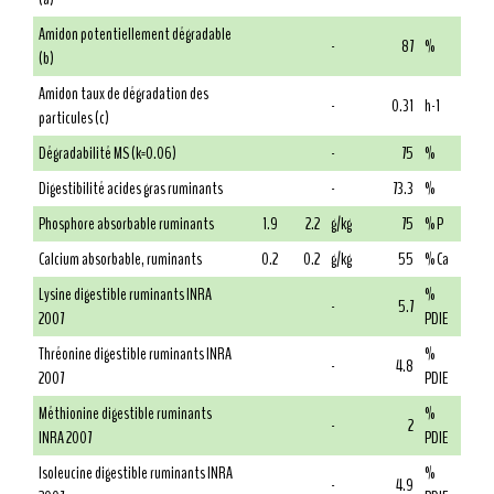
Amidon potentiellement dégradable
-
87
%
(b)
Amidon taux de dégradation des
-
0.31
h-1
particules (c)
Dégradabilité MS (k=0.06)
-
75
%
Digestibilité acides gras ruminants
-
73.3
%
Phosphore absorbable ruminants
1.9
2.2
g/kg
75
% P
Calcium absorbable, ruminants
0.2
0.2
g/kg
55
% Ca
Lysine digestible ruminants INRA
%
-
5.7
2007
PDIE
Thréonine digestible ruminants INRA
%
-
4.8
2007
PDIE
Méthionine digestible ruminants
%
-
2
INRA 2007
PDIE
Isoleucine digestible ruminants INRA
%
-
4.9