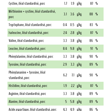
Cystine, iléal standardisé, porc
1.7
1.9
g/kg
87
%
Méthionine + cystine, iléal standardisé,
3.1
3.6
g/kg
88
%
porc
Tryptophane, iléal standardisé, porc
0.4
0.5
g/kg
83
%
Isoleucine, iléal standardisé, porc
2.4
2.8
g/kg
87
%
Valine, iléal standardisé, porc
3.3
3.8
g/kg
86
%
Leucine, iléal standardisé, porc
8.4
9.8
g/kg
91
%
Phénylalanine, iléal standardisé, porc
3.3
3.8
g/kg
90
%
Tyrosine, iléal standardisé, porc
2.9
3.3
g/kg
89
%
Phénylananine + tyrosine, iléal
6.2
7.1
g/kg
90
%
standardisé, porc
Histidine, iléal standardisé, porc
1.9
2.2
g/kg
87
%
Arginine, iléal standardisé, porc
3.3
3.8
g/kg
89
%
Alanine, iléal standardisé, porc
5
5.8
g/kg
89
%
Acide aspartique, iléal standardisé, porc
4.3
4.9
g/kg
86
%