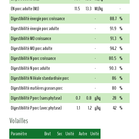
EN porc adulte (MJ)
11.5
13.3
MJ/kg
-
Digestibilité énergie porc croissance
-
88.7
%
Digestibilité énergie porc adulte
-
91.9
%
Digestibilité MO croissance
-
91.3
%
Digestibilité MO porc adulte
-
94.2
%
Digestibilité N porc croissance
-
80.5
%
Digestibilité N porc adulte
-
90.3
%
Digestibilité N iléale standardisée porc
-
86
%
Digestibilité matières grasses porc
-
80
%
Digestibilité P porc (sans phytase)
0.7
0.8
g/kg
28
%
Digestibilité P porc (avec phytase)
1.1
1.2
g/kg
42
%
Volailles
Paramètre
Brut
Sec
Unité
Autre
Unité