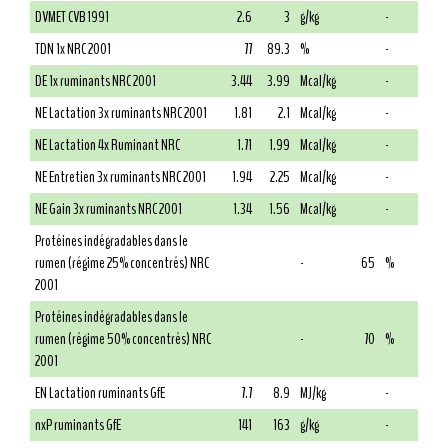
DVMET CVB 1991
2.6
3
g/kg
-
TDN 1x NRC 2001
77
89.3
%
-
DE 1x ruminants NRC 2001
3.44
3.99
Mcal/kg
-
NE Lactation 3x ruminants NRC 2001
1.81
2.1
Mcal/kg
-
NE Lactation 4x Ruminant NRC
1.71
1.99
Mcal/kg
-
NE Entretien 3x ruminants NRC 2001
1.94
2.25
Mcal/kg
-
NE Gain 3x ruminants NRC 2001
1.34
1.56
Mcal/kg
-
Protéines indégradables dans le
rumen (régime 25% concentrés) NRC
-
65
%
2001
Protéines indégradables dans le
rumen (régime 50% concentrés) NRC
-
70
%
2001
EN Lactation ruminants GfE
7.7
8.9
MJ/kg
-
nxP ruminants GfE
141
163
g/kg
-