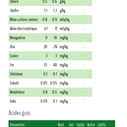
Chlore
0.5
0.6
g/kg
-
Soufre
1.1
1.3
g/kg
-
Bilan cations-anions
-0.8
-0.9
mEq/kg
-
Bilan électrolytique
67
77
mEq/kg
-
Manganèse
9
10
mg/kg
-
Zinc
20
24
mg/kg
-
Cuivre
3
3
mg/kg
-
Fer
35
40
mg/kg
-
Sélénium
0.1
0.1
mg/kg
-
Cobalt
0.05
0.05
mg/kg
-
Molybdène
0.4
0.5
mg/kg
-
Iode
0.09
0.1
mg/kg
-
Acides gras
Paramètre
Brut
Sec
Unité
Autre
Unité