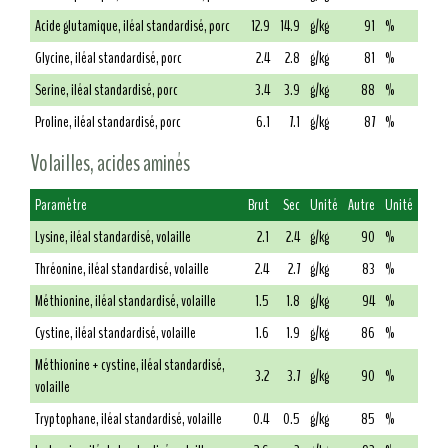
Acide glutamique, iléal standardisé, porc
12.9
14.9
g/kg
91
%
Glycine, iléal standardisé, porc
2.4
2.8
g/kg
81
%
Serine, iléal standardisé, porc
3.4
3.9
g/kg
88
%
Proline, iléal standardisé, porc
6.1
7.1
g/kg
87
%
Volailles, acides aminés
Paramètre
Brut
Sec
Unité
Autre
Unité
Lysine, iléal standardisé, volaille
2.1
2.4
g/kg
90
%
Thréonine, iléal standardisé, volaille
2.4
2.7
g/kg
83
%
Méthionine, iléal standardisé, volaille
1.5
1.8
g/kg
94
%
Cystine, iléal standardisé, volaille
1.6
1.9
g/kg
86
%
Méthionine + cystine, iléal standardisé,
3.2
3.7
g/kg
90
%
volaille
Tryptophane, iléal standardisé, volaille
0.4
0.5
g/kg
85
%