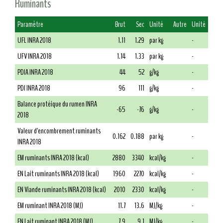
Ruminants
Paramètre
Brut
Sec
Unité
Autre
Unité
UFL INRA 2018
1.11
1.29
par kg
-
UFV INRA 2018
1.14
1.33
par kg
-
PDIA INRA 2018
44
52
g/kg
-
PDI INRA 2018
96
111
g/kg
-
Balance protéique du rumen INRA
-65
-76
g/kg
-
2018
Valeur d'encombrement ruminants
0.162
0.188
par kg
-
INRA 2018
EM ruminants INRA 2018 (kcal)
2880
3340
kcal/kg
-
EN Lait ruminants INRA 2018 (kcal)
1960
2270
kcal/kg
-
EN Viande ruminants INRA 2018 (kcal)
2010
2330
kcal/kg
-
EM ruminant INRA 2018 (MJ)
11.7
13.6
MJ/kg
-
EN Lait ruminant INRA 2018 (MJ)
7.9
9.1
MJ/kg
-