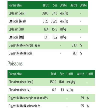
Paramètre
Brut
Sec
Unité
Autre
Unité
ED lapin (kcal)
3200
3710
kcal/kg
-
EM lapin (kcal)
3120
3620
kcal/kg
-
ED lapin (MJ)
13.4
15.5
MJ/kg
-
EM lapin (MJ)
13.1
15.2
MJ/kg
-
Digestibilité énergie lapin
-
83.4
%
Digestibilité N lapin
-
71.4
%
Poissons
Paramètre
Brut
Sec
Unité
Autre
Unité
ED salmonidés (kcal)
1500
1740
kcal/kg
-
ED salmonidés (MJ)
6.3
7.3
MJ/kg
-
Digestibilité énergie salmonidés
-
39
%
Digestibilité N salmonidés
-
95
%