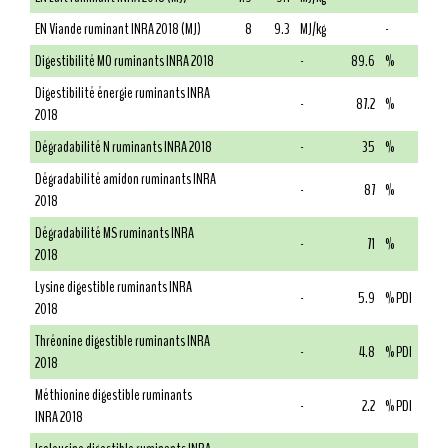
EN Viande ruminant INRA 2018 (MJ)
8
9.3
MJ/kg
-
Digestibilité MO ruminants INRA 2018
-
89.6
%
Digestibilité énergie ruminants INRA
-
87.2
%
2018
Dégradabilité N ruminants INRA 2018
-
35
%
Dégradabilité amidon ruminants INRA
-
87
%
2018
Dégradabilité MS ruminants INRA
-
71
%
2018
Lysine digestible ruminants INRA
-
5.9
% PDI
2018
Thréonine digestible ruminants INRA
-
4.8
% PDI
2018
Méthionine digestible ruminants
-
2.2
% PDI
INRA 2018