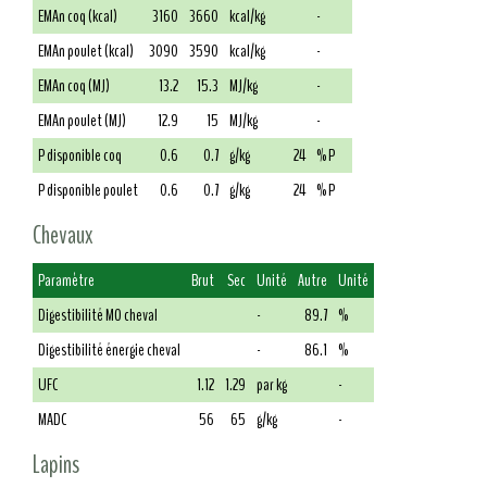
EMAn coq (kcal)
3160
3660
kcal/kg
-
EMAn poulet (kcal)
3090
3590
kcal/kg
-
EMAn coq (MJ)
13.2
15.3
MJ/kg
-
EMAn poulet (MJ)
12.9
15
MJ/kg
-
P disponible coq
0.6
0.7
g/kg
24
% P
P disponible poulet
0.6
0.7
g/kg
24
% P
Chevaux
Paramètre
Brut
Sec
Unité
Autre
Unité
Digestibilité MO cheval
-
89.7
%
Digestibilité énergie cheval
-
86.1
%
UFC
1.12
1.29
par kg
-
MADC
56
65
g/kg
-
Lapins