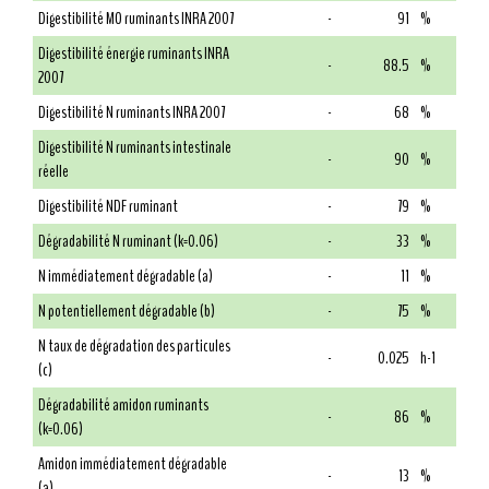
Digestibilité MO ruminants INRA 2007
-
91
%
Digestibilité énergie ruminants INRA
-
88.5
%
2007
Digestibilité N ruminants INRA 2007
-
68
%
Digestibilité N ruminants intestinale
-
90
%
réelle
Digestibilité NDF ruminant
-
79
%
Dégradabilité N ruminant (k=0.06)
-
33
%
N immédiatement dégradable (a)
-
11
%
N potentiellement dégradable (b)
-
75
%
N taux de dégradation des particules
-
0.025
h-1
(c)
Dégradabilité amidon ruminants
-
86
%
(k=0.06)
Amidon immédiatement dégradable
-
13
%
(a)