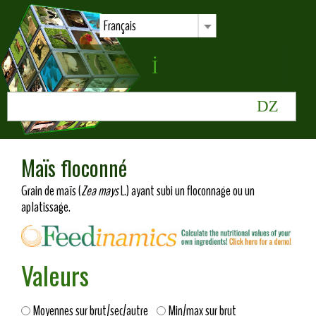
Français
Maïs floconné
Grain de maïs (
Zea mays
L.) ayant subi un floconnage ou un
aplatissage.
Valeurs
Moyennes sur brut/sec/autre
Min/max sur brut