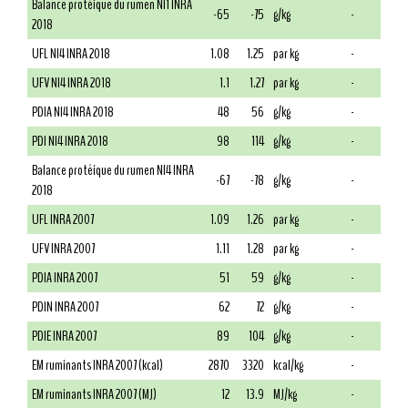
Balance protéique du rumen NI1 INRA
-65
-75
g/kg
-
2018
UFL NI4 INRA 2018
1.08
1.25
par kg
-
UFV NI4 INRA 2018
1.1
1.27
par kg
-
PDIA NI4 INRA 2018
48
56
g/kg
-
PDI NI4 INRA 2018
98
114
g/kg
-
Balance protéique du rumen NI4 INRA
-67
-78
g/kg
-
2018
UFL INRA 2007
1.09
1.26
par kg
-
UFV INRA 2007
1.11
1.28
par kg
-
PDIA INRA 2007
51
59
g/kg
-
PDIN INRA 2007
62
72
g/kg
-
PDIE INRA 2007
89
104
g/kg
-
EM ruminants INRA 2007 (kcal)
2870
3320
kcal/kg
-
EM ruminants INRA 2007 (MJ)
12
13.9
MJ/kg
-