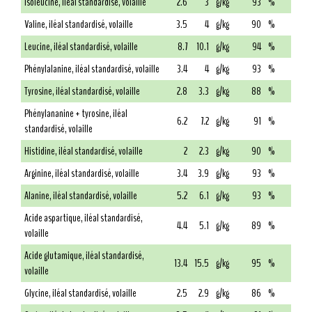
Isoleucine, iléal standardisé, volaille
2.6
3
g/kg
93
%
Valine, iléal standardisé, volaille
3.5
4
g/kg
90
%
Leucine, iléal standardisé, volaille
8.7
10.1
g/kg
94
%
Phénylalanine, iléal standardisé, volaille
3.4
4
g/kg
93
%
Tyrosine, iléal standardisé, volaille
2.8
3.3
g/kg
88
%
Phénylananine + tyrosine, iléal
6.2
7.2
g/kg
91
%
standardisé, volaille
Histidine, iléal standardisé, volaille
2
2.3
g/kg
90
%
Arginine, iléal standardisé, volaille
3.4
3.9
g/kg
93
%
Alanine, iléal standardisé, volaille
5.2
6.1
g/kg
93
%
Acide aspartique, iléal standardisé,
4.4
5.1
g/kg
89
%
volaille
Acide glutamique, iléal standardisé,
13.4
15.5
g/kg
95
%
volaille
Glycine, iléal standardisé, volaille
2.5
2.9
g/kg
86
%