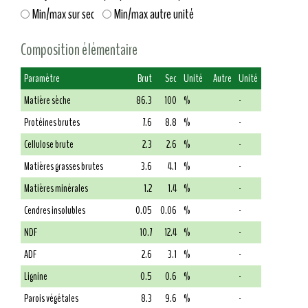
Min/max sur sec
Min/max autre unité
Composition élémentaire
Paramètre
Brut
Sec
Unité
Autre
Unité
Matière sèche
86.3
100
%
-
Protéines brutes
7.6
8.8
%
-
Cellulose brute
2.3
2.6
%
-
Matières grasses brutes
3.6
4.1
%
-
Matières minérales
1.2
1.4
%
-
Cendres insolubles
0.05
0.06
%
-
NDF
10.7
12.4
%
-
ADF
2.6
3.1
%
-
Lignine
0.5
0.6
%
-
Parois végétales
8.3
9.6
%
-