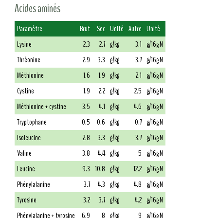
Acides aminés
Paramètre
Brut
Sec
Unité
Autre
Unité
Lysine
2.3
2.7
g/kg
3.1
g/16g N
Thréonine
2.9
3.3
g/kg
3.7
g/16g N
Méthionine
1.6
1.9
g/kg
2.1
g/16g N
Cystine
1.9
2.2
g/kg
2.5
g/16g N
Méthionine + cystine
3.5
4.1
g/kg
4.6
g/16g N
Tryptophane
0.5
0.6
g/kg
0.7
g/16g N
Isoleucine
2.8
3.3
g/kg
3.7
g/16g N
Valine
3.8
4.4
g/kg
5
g/16g N
Leucine
9.3
10.8
g/kg
12.2
g/16g N
Phénylalanine
3.7
4.3
g/kg
4.8
g/16g N
Tyrosine
3.2
3.7
g/kg
4.2
g/16g N
Phénylalanine + tyrosine
6.9
8
g/kg
9
g/16g N