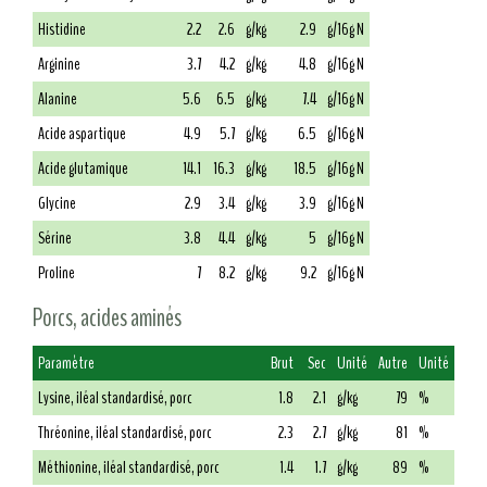
Histidine
2.2
2.6
g/kg
2.9
g/16g N
Arginine
3.7
4.2
g/kg
4.8
g/16g N
Alanine
5.6
6.5
g/kg
7.4
g/16g N
Acide aspartique
4.9
5.7
g/kg
6.5
g/16g N
Acide glutamique
14.1
16.3
g/kg
18.5
g/16g N
Glycine
2.9
3.4
g/kg
3.9
g/16g N
Sérine
3.8
4.4
g/kg
5
g/16g N
Proline
7
8.2
g/kg
9.2
g/16g N
Porcs, acides aminés
Paramètre
Brut
Sec
Unité
Autre
Unité
Lysine, iléal standardisé, porc
1.8
2.1
g/kg
79
%
Thréonine, iléal standardisé, porc
2.3
2.7
g/kg
81
%
Méthionine, iléal standardisé, porc
1.4
1.7
g/kg
89
%