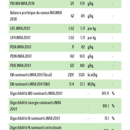
PDI NI4 INRA 2018
121
139
g/kg
-
Balance protéique du rumen NI4 INRA
42
49
g/kg
-
2018
UFL INRA 2007
1.02
1.17
par kg
-
UFV INRA 2007
1.02
1.17
par kg
-
PDIA INRA 2007
71
82
g/kg
-
PDIN INRA 2007
147
169
g/kg
-
PDIE INRA 2007
122
140
g/kg
-
EM ruminants INRA 2007 (kcal)
2720
3120
kcal/kg
-
EM ruminants INRA 2007 (MJ)
11.4
13.1
MJ/kg
-
Digestibilité MO ruminants INRA 2007
-
89.9
%
Digestibilité énergie ruminants INRA
-
88.1
%
2007
Digestibilité N ruminants INRA 2007
-
77.1
%
Digestibilité N ruminants intestinale