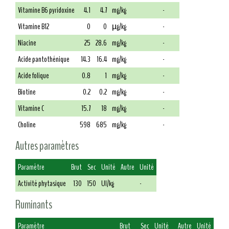
Vitamine B6 pyridoxine
4.1
4.7
mg/kg
-
Vitamine B12
0
0
µg/kg
-
Niacine
25
28.6
mg/kg
-
Acide pantothénique
14.3
16.4
mg/kg
-
Acide folique
0.8
1
mg/kg
-
Biotine
0.2
0.2
mg/kg
-
Vitamine C
15.7
18
mg/kg
-
Choline
598
685
mg/kg
-
Autres paramètres
Paramètre
Brut
Sec
Unité
Autre
Unité
Activité phytasique
130
150
UI/kg
-
Ruminants
Paramètre
Brut
Sec
Unité
Autre
Unité