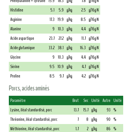
Phénylalanine + tyrosine
15.9
18.3
g/kg
7.8
g/16g N
Histidine
5.1
5.9
g/kg
2.5
g/16g N
Arginine
17.3
19.9
g/kg
8.5
g/16g N
Alanine
9
10.3
g/kg
4.4
g/16g N
Acide aspartique
23.7
27.2
g/kg
11.7
g/16g N
Acide glutamique
33.2
38.1
g/kg
16.3
g/16g N
Glycine
9
10.3
g/kg
4.4
g/16g N
Sérine
9.5
10.9
g/kg
4.7
g/16g N
Proline
8.5
9.7
g/kg
4.2
g/16g N
Porcs, acides aminés
Paramètre
Brut
Sec
Unité
Autre
Unité
Lysine, iléal standardisé, porc
13.7
15.7
g/kg
93
%
Thréonine, iléal standardisé, porc
7
8
g/kg
90
%
Méthionine, iléal standardisé, porc
1.7
2
g/kg
86
%