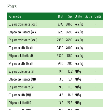
Porcs
Paramètre
Brut
Sec
Unité
Autre
Unité
ED porc croissance (kcal)
3370
3860
kcal/kg
-
EM porc croissance (kcal)
3220
3690
kcal/kg
-
EN porc croissance (kcal)
2350
2690
kcal/kg
-
ED porc adulte (kcal)
3490
4000
kcal/kg
-
EM porc adulte (kcal)
3300
3780
kcal/kg
-
EN porc adulte (kcal)
2410
2770
kcal/kg
-
ED porc croissance (MJ)
14.1
16.2
MJ/kg
-
EM porc croissance (MJ)
13.5
15.4
MJ/kg
-
EN porc croissance (MJ)
9.8
11.3
MJ/kg
-
ED porc adulte (MJ)
14.6
16.7
MJ/kg
-
EM porc adulte (MJ)
13.8
15.8
MJ/kg
-