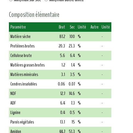
Composition élémentaire
Paramètre
Brut
Sec
Unité
Autre
Unité
Matière sèche
87.2
100
%
-
Protéines brutes
20.3
23.3
%
-
Cellulose brute
5.6
6.4
%
-
Matières grasses brutes
1.2
1.4
%
-
Matières minérales
3.1
3.5
%
-
Cendres insolubles
0.06
0.07
%
-
NDF
12.7
14.6
%
-
ADF
6.4
7.3
%
-
Lignine
0.4
0.5
%
-
Parois végétales
13.1
15
%
-
Amidon
44.7
51.3
%
-