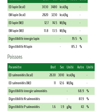
ED lapin (kcal)
3030
3480
kcal/kg
-
EM lapin (kcal)
2820
3230
kcal/kg
-
ED lapin (MJ)
12.7
14.5
MJ/kg
-
EM lapin (MJ)
11.8
13.5
MJ/kg
-
Digestibilité énergie lapin
-
79.5
%
Digestibilité N lapin
-
85.3
%
Poissons
Paramètre
Brut
Sec
Unité
Autre
Unité
ED salmonidés (kcal)
2630
3010
kcal/kg
-
ED salmonidés (MJ)
11
12.6
MJ/kg
-
Digestibilité énergie salmonidés
-
68.9
%
Digestibilité N salmonidés
-
87.9
%
Digestibilité P salmonidés
1.6
1.9
g/kg
43
%