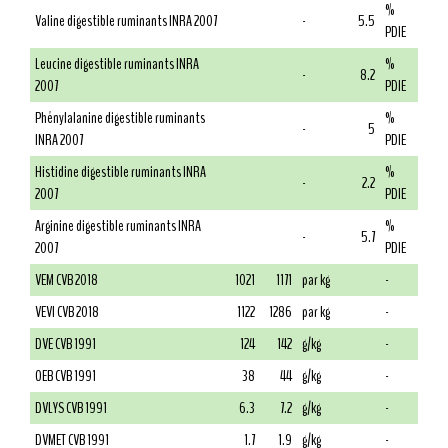
%
Valine digestible ruminants INRA 2007
-
5.5
PDIE
Leucine digestible ruminants INRA
%
-
8.2
2007
PDIE
Phénylalanine digestible ruminants
%
-
5
INRA 2007
PDIE
Histidine digestible ruminants INRA
%
-
2.2
2007
PDIE
Arginine digestible ruminants INRA
%
-
5.7
2007
PDIE
VEM CVB 2018
1021
1171
par kg
-
VEVI CVB 2018
1122
1286
par kg
-
DVE CVB 1991
124
142
g/kg
-
OEB CVB 1991
38
44
g/kg
-
DVLYS CVB 1991
6.3
7.2
g/kg
-
DVMET CVB 1991
1.7
1.9
g/kg
-