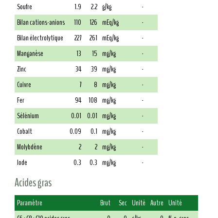
Soufre
1.9
2.2
g/kg
-
Bilan cations-anions
110
126
mEq/kg
-
Bilan électrolytique
227
261
mEq/kg
-
Manganèse
13
15
mg/kg
-
Zinc
34
39
mg/kg
-
Cuivre
7
8
mg/kg
-
Fer
94
108
mg/kg
-
Sélénium
0.01
0.01
mg/kg
-
Cobalt
0.09
0.1
mg/kg
-
Molybdène
2
2
mg/kg
-
Iode
0.3
0.3
mg/kg
-
Acides gras
Paramètre
Brut
Sec
Unité
Autre
Unité