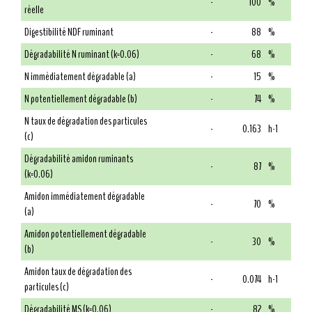
-
100
%
réelle
Digestibilité NDF ruminant
-
88
%
Dégradabilité N ruminant (k=0.06)
-
68
%
N immédiatement dégradable (a)
-
15
%
N potentiellement dégradable (b)
-
74
%
N taux de dégradation des particules
-
0.163
h-1
(c)
Dégradabilité amidon ruminants
-
87
%
(k=0.06)
Amidon immédiatement dégradable
-
70
%
(a)
Amidon potentiellement dégradable
-
30
%
(b)
Amidon taux de dégradation des
-
0.074
h-1
particules (c)
Dégradabilité MS (k=0.06)
-
82
%