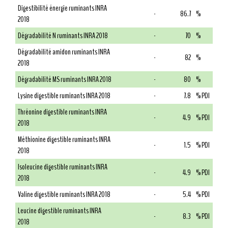
Digestibilité énergie ruminants INRA
-
86.7
%
2018
Dégradabilité N ruminants INRA 2018
-
70
%
Dégradabilité amidon ruminants INRA
-
82
%
2018
Dégradabilité MS ruminants INRA 2018
-
80
%
Lysine digestible ruminants INRA 2018
-
7.8
% PDI
Thréonine digestible ruminants INRA
-
4.9
% PDI
2018
Méthionine digestible ruminants INRA
-
1.5
% PDI
2018
Isoleucine digestible ruminants INRA
-
4.9
% PDI
2018
Valine digestible ruminants INRA 2018
-
5.4
% PDI
Leucine digestible ruminants INRA
-
8.3
% PDI
2018