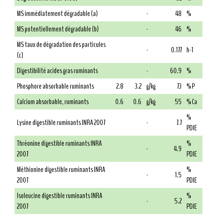
MS immédiatement dégradable (a)
-
48
%
MS potentiellement dégradable (b)
-
46
%
MS taux de dégradation des particules
-
0.177
h-1
(c)
Digestibilité acides gras ruminants
-
60.9
%
Phosphore absorbable ruminants
2.8
3.2
g/kg
73
% P
Calcium absorbable, ruminants
0.6
0.6
g/kg
55
% Ca
%
Lysine digestible ruminants INRA 2007
-
7.7
PDIE
Thréonine digestible ruminants INRA
%
-
4.9
2007
PDIE
Méthionine digestible ruminants INRA
%
-
1.5
2007
PDIE
Isoleucine digestible ruminants INRA
%
-
5.2
2007
PDIE