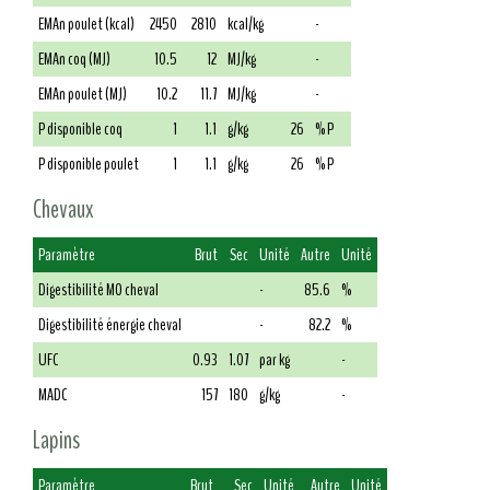
EMAn poulet (kcal)
2450
2810
kcal/kg
-
EMAn coq (MJ)
10.5
12
MJ/kg
-
EMAn poulet (MJ)
10.2
11.7
MJ/kg
-
P disponible coq
1
1.1
g/kg
26
% P
P disponible poulet
1
1.1
g/kg
26
% P
Chevaux
Paramètre
Brut
Sec
Unité
Autre
Unité
Digestibilité MO cheval
-
85.6
%
Digestibilité énergie cheval
-
82.2
%
UFC
0.93
1.07
par kg
-
MADC
157
180
g/kg
-
Lapins
Paramètre
Brut
Sec
Unité
Autre
Unité