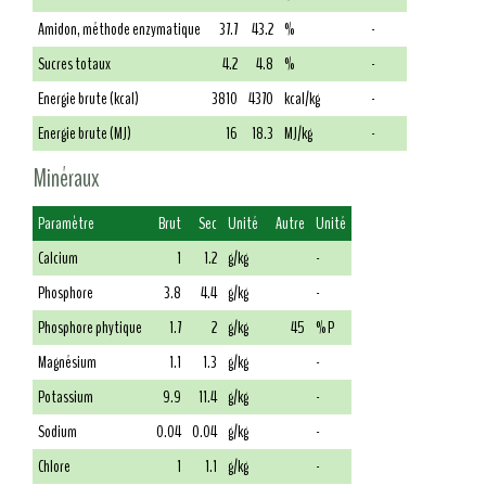
Amidon, méthode enzymatique
37.7
43.2
%
-
Sucres totaux
4.2
4.8
%
-
Energie brute (kcal)
3810
4370
kcal/kg
-
Energie brute (MJ)
16
18.3
MJ/kg
-
Minéraux
Paramètre
Brut
Sec
Unité
Autre
Unité
Calcium
1
1.2
g/kg
-
Phosphore
3.8
4.4
g/kg
-
Phosphore phytique
1.7
2
g/kg
45
% P
Magnésium
1.1
1.3
g/kg
-
Potassium
9.9
11.4
g/kg
-
Sodium
0.04
0.04
g/kg
-
Chlore
1
1.1
g/kg
-