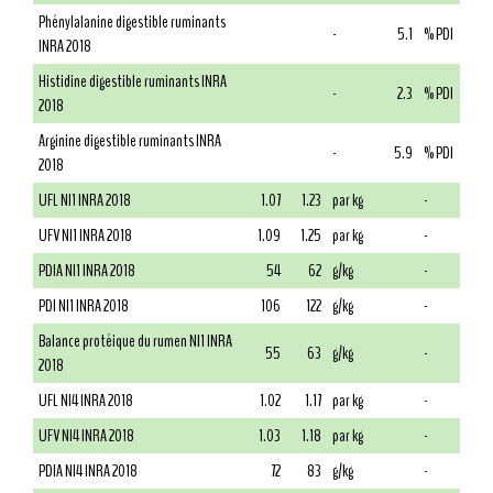
Phénylalanine digestible ruminants
-
5.1
% PDI
INRA 2018
Histidine digestible ruminants INRA
-
2.3
% PDI
2018
Arginine digestible ruminants INRA
-
5.9
% PDI
2018
UFL NI1 INRA 2018
1.07
1.23
par kg
-
UFV NI1 INRA 2018
1.09
1.25
par kg
-
PDIA NI1 INRA 2018
54
62
g/kg
-
PDI NI1 INRA 2018
106
122
g/kg
-
Balance protéique du rumen NI1 INRA
55
63
g/kg
-
2018
UFL NI4 INRA 2018
1.02
1.17
par kg
-
UFV NI4 INRA 2018
1.03
1.18
par kg
-
PDIA NI4 INRA 2018
72
83
g/kg
-