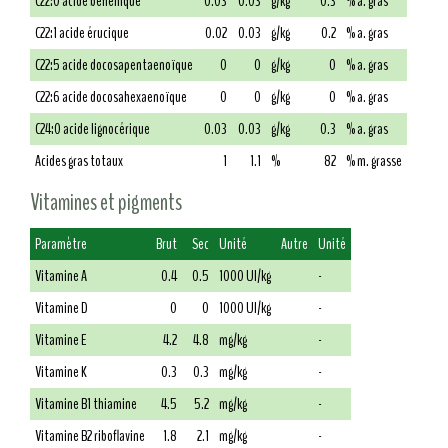
C22:0 acide béhénique
0.03
0.03
g/kg
0.3
% a. gras
C22:1 acide érucique
0.02
0.03
g/kg
0.2
% a. gras
C22:5 acide docosapentaenoïque
0
0
g/kg
0
% a. gras
C22:6 acide docosahexaenoïque
0
0
g/kg
0
% a. gras
C24:0 acide lignocérique
0.03
0.03
g/kg
0.3
% a. gras
Acides gras totaux
1
1.1
%
82
% m. grasse
Vitamines et pigments
Paramètre
Brut
Sec
Unité
Autre
Unité
Vitamine A
0.4
0.5
1000 UI/kg
-
Vitamine D
0
0
1000 UI/kg
-
Vitamine E
4.2
4.8
mg/kg
-
Vitamine K
0.3
0.3
mg/kg
-
Vitamine B1 thiamine
4.5
5.2
mg/kg
-
Vitamine B2 riboflavine
1.8
2.1
mg/kg
-