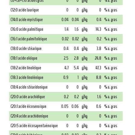
C6+C8+C10 acides gras
0
0
g/kg
0
% a. gras
C12:0 acide laurique
0
0
g/kg
0
% a. gras
C14:0 acide myristique
0.04
0.04
g/kg
0.4
% a. gras
C16:0 acide palmitique
1.4
1.6
g/kg
14.3
% a. gras
C16:1 acide palmitoléique
0.02
0.02
g/kg
0.2
% a. gras
C18:0 acide stéarique
0.4
0.4
g/kg
3.8
% a. gras
C18:1 acide oléique
2.5
2.8
g/kg
24.8
% a. gras
C18:2 acide linoléique
4.7
5.4
g/kg
47.3
% a. gras
C18:3 acide linolénique
0.9
1
g/kg
8.8
% a. gras
C18:4 acide stéaridonique
0
0
g/kg
0
% a. gras
C20:0 acide arachidique
0.2
0.2
g/kg
1.6
% a. gras
C20:1 acide éicosenoïque
0.05
0.06
g/kg
0.6
% a. gras
C20:4 acide arachidonique
0
0
g/kg
0
% a. gras
C20:5 acide éicosapentaénoïque
0
0
g/kg
0
% a. gras