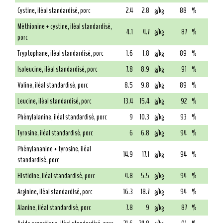
Cystine, iléal standardisé, porc
2.4
2.8
g/kg
88
%
Méthionine + cystine, iléal standardisé,
4.1
4.7
g/kg
87
%
porc
Tryptophane, iléal standardisé, porc
1.6
1.8
g/kg
89
%
Isoleucine, iléal standardisé, porc
7.8
8.9
g/kg
91
%
Valine, iléal standardisé, porc
8.5
9.8
g/kg
89
%
Leucine, iléal standardisé, porc
13.4
15.4
g/kg
92
%
Phénylalanine, iléal standardisé, porc
9
10.3
g/kg
93
%
Tyrosine, iléal standardisé, porc
6
6.8
g/kg
94
%
Phénylananine + tyrosine, iléal
14.9
17.1
g/kg
94
%
standardisé, porc
Histidine, iléal standardisé, porc
4.8
5.5
g/kg
94
%
Arginine, iléal standardisé, porc
16.3
18.7
g/kg
94
%
Alanine, iléal standardisé, porc
7.8
9
g/kg
87
%