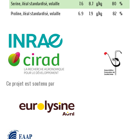
Serine, iléal standardisé, volaille
7.6
8.7
g/kg
80
%
Proline, iléal standardisé, volaille
6.9
7.9
g/kg
82
%
Ce projet est soutenu par