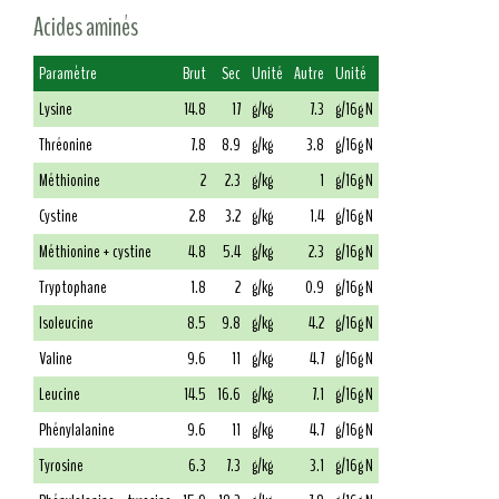
Acides aminés
Paramètre
Brut
Sec
Unité
Autre
Unité
Lysine
14.8
17
g/kg
7.3
g/16g N
Thréonine
7.8
8.9
g/kg
3.8
g/16g N
Méthionine
2
2.3
g/kg
1
g/16g N
Cystine
2.8
3.2
g/kg
1.4
g/16g N
Méthionine + cystine
4.8
5.4
g/kg
2.3
g/16g N
Tryptophane
1.8
2
g/kg
0.9
g/16g N
Isoleucine
8.5
9.8
g/kg
4.2
g/16g N
Valine
9.6
11
g/kg
4.7
g/16g N
Leucine
14.5
16.6
g/kg
7.1
g/16g N
Phénylalanine
9.6
11
g/kg
4.7
g/16g N
Tyrosine
6.3
7.3
g/kg
3.1
g/16g N