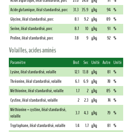
Acide aspartique, iléal standardisé, porc
21.6
24.8
g/kg
91
%
Acide glutamique, iléal standardisé, porc
31.3
35.9
g/kg
94
%
Glycine, iléal standardisé, porc
8.1
9.2
g/kg
89
%
Serine, iléal standardisé, porc
8.7
10
g/kg
91
%
Proline, iléal standardisé, porc
7.8
9
g/kg
92
%
Volailles, acides aminés
Paramètre
Brut
Sec
Unité
Autre
Unité
Lysine, iléal standardisé, volaille
12.1
13.8
g/kg
81
%
Thréonine, iléal standardisé, volaille
6.1
6.9
g/kg
78
%
Méthionine, iléal standardisé, volaille
1.7
2
g/kg
85
%
Cystine, iléal standardisé, volaille
2
2.3
g/kg
74
%
Méthionine + cystine, iléal standardisé,
3.7
4.3
g/kg
79
%
volaille
Tryptophane, iléal standardisé, volaille
1.4
1.7
g/kg
81
%