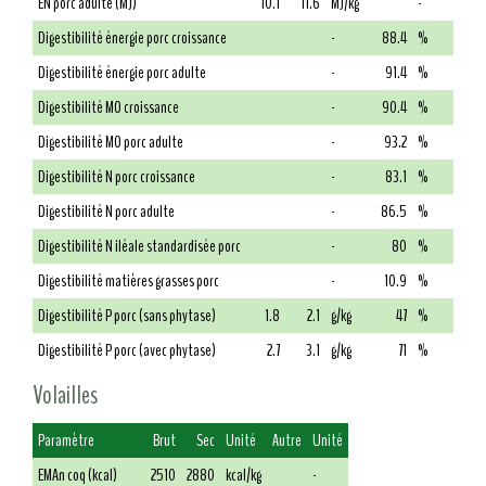
EN porc adulte (MJ)
10.1
11.6
MJ/kg
-
Digestibilité énergie porc croissance
-
88.4
%
Digestibilité énergie porc adulte
-
91.4
%
Digestibilité MO croissance
-
90.4
%
Digestibilité MO porc adulte
-
93.2
%
Digestibilité N porc croissance
-
83.1
%
Digestibilité N porc adulte
-
86.5
%
Digestibilité N iléale standardisée porc
-
80
%
Digestibilité matières grasses porc
-
10.9
%
Digestibilité P porc (sans phytase)
1.8
2.1
g/kg
47
%
Digestibilité P porc (avec phytase)
2.7
3.1
g/kg
71
%
Volailles
Paramètre
Brut
Sec
Unité
Autre
Unité
EMAn coq (kcal)
2510
2880
kcal/kg
-