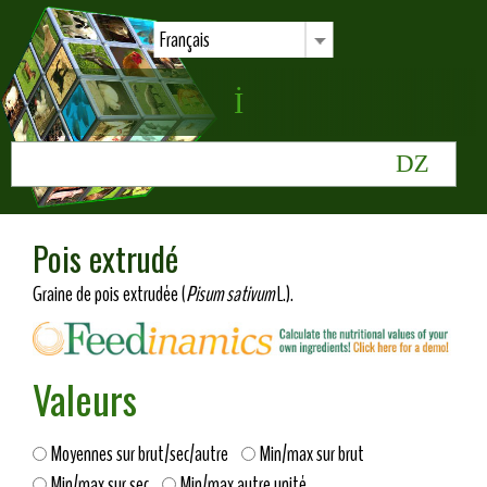
Français
Pois extrudé
Graine de pois extrudée (
Pisum sativum
L.).
Valeurs
Moyennes sur brut/sec/autre
Min/max sur brut
Min/max sur sec
Min/max autre unité