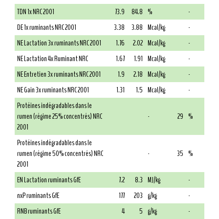
TDN 1x NRC 2001
73.9
84.8
%
-
DE 1x ruminants NRC 2001
3.38
3.88
Mcal/kg
-
NE Lactation 3x ruminants NRC 2001
1.76
2.02
Mcal/kg
-
NE Lactation 4x Ruminant NRC
1.67
1.91
Mcal/kg
-
NE Entretien 3x ruminants NRC 2001
1.9
2.18
Mcal/kg
-
NE Gain 3x ruminants NRC 2001
1.31
1.5
Mcal/kg
-
Protéines indégradables dans le
rumen (régime 25% concentrés) NRC
-
29
%
2001
Protéines indégradables dans le
rumen (régime 50% concentrés) NRC
-
35
%
2001
EN Lactation ruminants GfE
7.2
8.3
MJ/kg
-
nxP ruminants GfE
177
203
g/kg
-
RNB ruminants GfE
4
5
g/kg
-