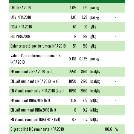
UFL INRA 2018
1.05
1.21
par kg
-
UFV INRA 2018
1.07
1.23
par kg
-
PDIA INRA 2018
61
70
g/kg
-
PDI INRA 2018
112
128
g/kg
-
Balance protéique du rumen INRA 2018
51
58
g/kg
-
Valeur d'encombrement ruminants
0.118
0.135
par kg
-
INRA 2018
EM ruminants INRA 2018 (kcal)
2750
3160
kcal/kg
-
EN Lait ruminants INRA 2018 (kcal)
1850
2120
kcal/kg
-
EN Viande ruminants INRA 2018 (kcal)
1890
2160
kcal/kg
-
EM ruminant INRA 2018 (MJ)
11.8
13.5
MJ/kg
-
EN Lait ruminant INRA 2018 (MJ)
8
9.2
MJ/kg
-
EN Viande ruminant INRA 2018 (MJ)
8.2
9.4
MJ/kg
-
Digestibilité MO ruminants INRA 2018
-
88.6
%