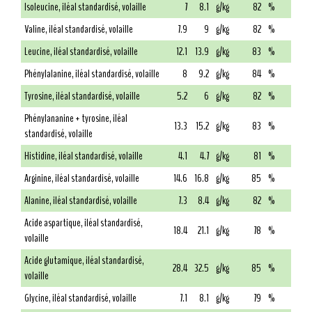
Isoleucine, iléal standardisé, volaille
7
8.1
g/kg
82
%
Valine, iléal standardisé, volaille
7.9
9
g/kg
82
%
Leucine, iléal standardisé, volaille
12.1
13.9
g/kg
83
%
Phénylalanine, iléal standardisé, volaille
8
9.2
g/kg
84
%
Tyrosine, iléal standardisé, volaille
5.2
6
g/kg
82
%
Phénylananine + tyrosine, iléal
13.3
15.2
g/kg
83
%
standardisé, volaille
Histidine, iléal standardisé, volaille
4.1
4.7
g/kg
81
%
Arginine, iléal standardisé, volaille
14.6
16.8
g/kg
85
%
Alanine, iléal standardisé, volaille
7.3
8.4
g/kg
82
%
Acide aspartique, iléal standardisé,
18.4
21.1
g/kg
78
%
volaille
Acide glutamique, iléal standardisé,
28.4
32.5
g/kg
85
%
volaille
Glycine, iléal standardisé, volaille
7.1
8.1
g/kg
79
%